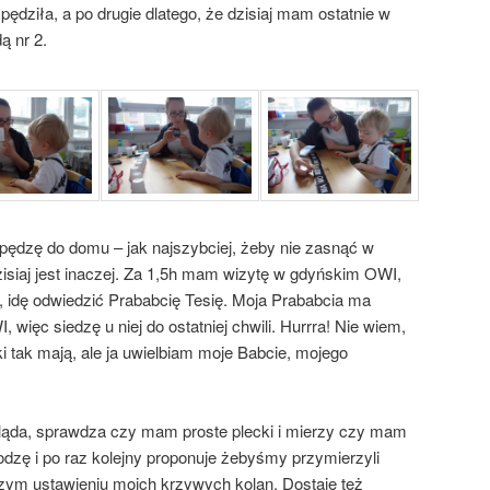
ędziła, a po drugie dlatego, że dzisiaj mam ostatnie w
ą nr 2.
pędzę do domu – jak najszybciej, żeby nie zasnąć w
dzisiaj jest inaczej. Za 1,5h mam wizytę w gdyńskim OWI,
 idę odwiedzić Prababcię Tesię. Moja Prababcia ma
więc siedzę u niej do ostatniej chwili. Hurrra! Nie wiem,
i tak mają, ale ja uwielbiam moje Babcie, mojego
gląda, sprawdza czy mam proste plecki i mierzy czy mam
dzę i po raz kolejny proponuje żebyśmy przymierzyli
szym ustawieniu moich krzywych kolan. Dostaję też