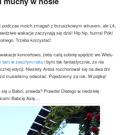
 i muchy w nosie
ć podczas moich zmagań z brzuszkowym wirusem, ale L4,
awdziwe wakacje zaczynają się dziś! Hip hip, hurrra! Póki
olnego. Trzeba korzystać!
ć wakacje koncertowo, żeby całą sobotę spędzić we Wielu
y tam w zeszłym roku
i było tak fantastycznie, że nie
znej edycji. Niestety Antoś rozchorował się na dwa dni
jazd musieliśmy odwołać. Pojedziemy za rok. W piątkę!
 się u Babci, prawda? Prawda! Dlatego w niedzielę
icami Babcię Asię…