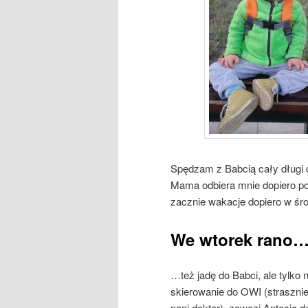
Spędzam z Babcią cały długi 
Mama odbiera mnie dopiero po
zacznie wakacje dopiero w śro
We wtorek rano
…też jadę do Babci, ale tylko
skierowanie do OWI (strasznie 
pani doktor), zawozi Antosia do