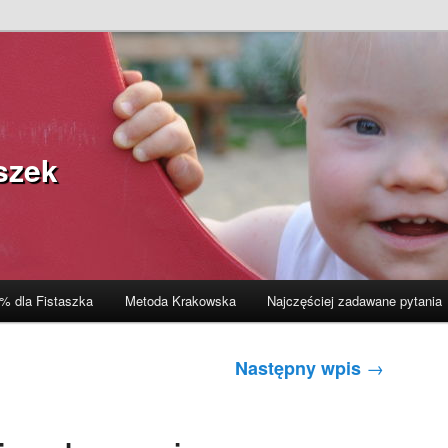
szek
% dla Fistaszka
Metoda Krakowska
Najczęściej zadawane pytania
→
Następny wpis