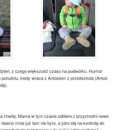
dzień, z czego większość czasu na podwórku. Hurrra!
 południu, kiedy wraca z Antosiem z przedszkola (Antoś
dę).
…
 na chwilę. Mama w tym czasie odbiera z przychodni nowe
dawno mnie już tam nie było, a jutro idę na kontrolę do
 przedszkola (ostatni raz w życiu!) i jedzie podpisać