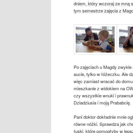
dniem, który wczoraj ze mną sp
tym semestrze zajęcia z Magd
Po zajęciach u Magdy zwykle 
aucie, tylko w łóżeczku. Ale 
więc zamiast wracać do domu,
mieszkanie z widokiem na OWI, 
czy wszystkie wnuki i prawnuk
Dziadziusia i moją Prababcię.
Pani doktor dokładnie mnie o
równe nóżki. Sprawdza jak cho
łuski, które pomogłyby w lep