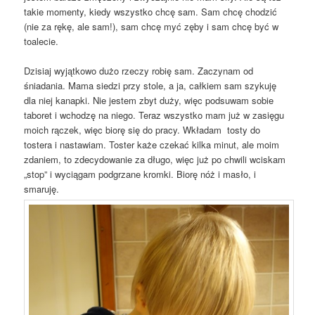
takie momenty, kiedy wszystko chcę sam. Sam chcę chodzić
(nie za rękę, ale sam!), sam chcę myć zęby i sam chcę być w
toalecie.
Dzisiaj wyjątkowo dużo rzeczy robię sam. Zaczynam od
śniadania. Mama siedzi przy stole, a ja, całkiem sam szykuję
dla niej kanapki. Nie jestem zbyt duży, więc podsuwam sobie
taboret i wchodzę na niego. Teraz wszystko mam już w zasięgu
moich rączek, więc biorę się do pracy. Wkładam tosty do
tostera i nastawiam. Toster każe czekać kilka minut, ale moim
zdaniem, to zdecydowanie za długo, więc już po chwili wciskam
„stop” i wyciągam podgrzane kromki. Biorę nóż i masło, i
smaruję.