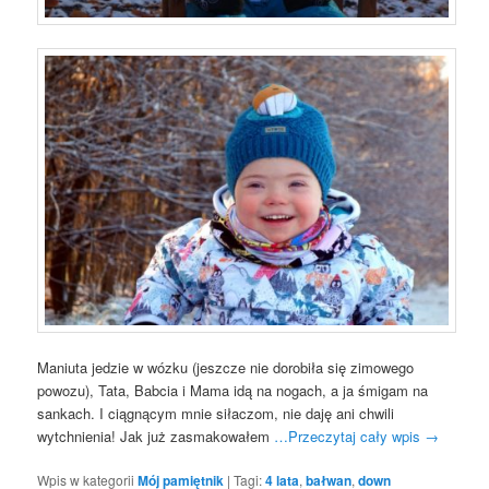
Maniuta jedzie w wózku (jeszcze nie dorobiła się zimowego
powozu), Tata, Babcia i Mama idą na nogach, a ja śmigam na
sankach. I ciągnącym mnie siłaczom, nie daję ani chwili
wytchnienia! Jak już zasmakowałem
…Przeczytaj cały wpis
→
Wpis w kategorii
Mój pamiętnik
|
Tagi:
4 lata
,
bałwan
,
down