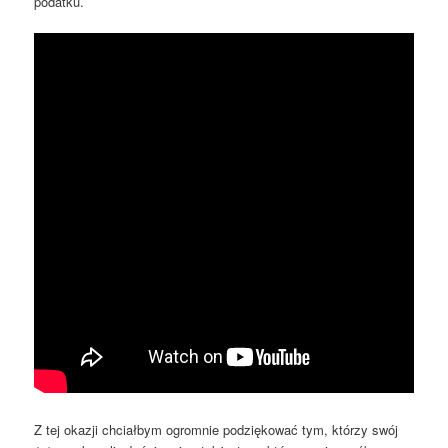
podatku.
Z tej okazji chciałbym ogromnie podziękować tym, którzy swój