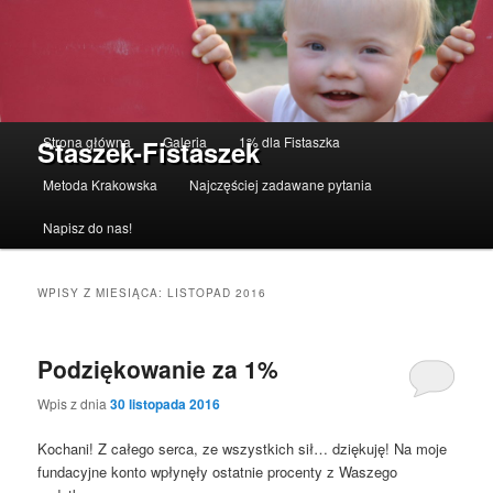
Menu główne
Strona główna
Galeria
1% dla Fistaszka
Staszek-Fistaszek
Przeskocz do tekstu
Przeskocz do widgetów
Metoda Krakowska
Najczęściej zadawane pytania
Napisz do nas!
WPISY Z MIESIĄCA:
LISTOPAD 2016
Podziękowanie za 1%
Wpis z dnia
30 listopada 2016
Kochani! Z całego serca, ze wszystkich sił… dziękuję! Na moje
fundacyjne konto wpłynęły ostatnie procenty z Waszego