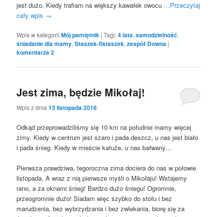
jest dużo. Kiedy trafiam na większy kawałek owocu
…Przeczytaj
cały wpis
→
Wpis w kategorii
Mój pamiętnik
|
Tagi:
4 lata
,
samodzielność
,
śniadanie dla mamy
,
Staszek-fistaszek
,
zespół Downa
|
komentarze
2
Jest zima, będzie Mikołaj!
Wpis z dnia
13 listopada 2016
Odkąd przeprowadziliśmy się 10 km na południe mamy więcej
zimy. Kiedy w centrum jest szaro i pada deszcz, u nas jest biało
i pada śnieg. Kiedy w mieście kałuże, u nas bałwany…
Pierwsza prawdziwa, tegoroczna zima dociera do nas w połowie
listopada. A wraz z nią pierwsze myśli o Mikołaju! Wstajemy
rano, a za oknami śnieg! Bardzo dużo śniegu! Ogromnie,
przeogromnie dużo! Siadam więc szybko do stołu i bez
marudzenia, bez wybrzydzania i bez zwlekania, biorę się za