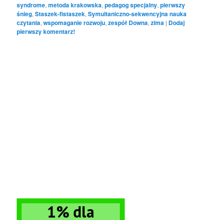
syndrome
,
metoda krakowska
,
pedagog specjalny
,
pierwszy
śnieg
,
Staszek-fistaszek
,
Symultaniczno-sekwencyjna nauka
czytania
,
wspomaganie rozwoju
,
zespół Downa
,
zima
|
Dodaj
pierwszy komentarz!