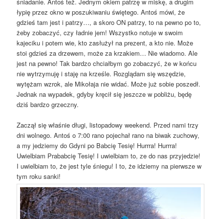
śniadanie. Antoś też. Jednym okiem patrzę w miskę, a drugim
łypię przez okno w poszukiwaniu świętego. Antoś mówi, że
gdzieś tam jest i patrzy…, a skoro ON patrzy, to na pewno po to,
żeby zobaczyć, czy ładnie jem! Wszystko notuje w swoim
kajeciku i potem wie, kto zasłużył na prezent, a kto nie. Może
stoi gdzieś za drzewem, może za krzakiem… Nie wiadomo. Ale
jest na pewno! Tak bardzo chciałbym go zobaczyć, że w końcu
nie wytrzymuję i staję na krześle. Rozglądam się wszędzie,
wytężam wzrok, ale Mikołaja nie widać. Może już sobie poszedł.
Jednak na wypadek, gdyby kręcił się jeszcze w pobliżu, będę
dziś bardzo grzeczny.
Zaczął się właśnie długi, listopadowy weekend. Przed nami trzy
dni wolnego. Antoś o 7:00 rano pojechał rano na biwak zuchowy,
a my jedziemy do Gdyni po Babcię Tesię! Hurrra! Hurrra!
Uwielbiam Prababcię Tesię! I uwielbiam to, ze do nas przyjedzie!
I uwielbiam to, że jest tyle śniegu! I to, że idziemy na pierwsze w
tym roku sanki!