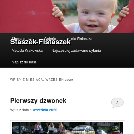
Menu główne
Strona główna
Galeria
1% dla Fistaszka
Staszek-Fistaszek
Przeskocz do tekstu
Przeskocz do widgetów
Metoda Krakowska
Najczęściej zadawane pytania
Napisz do nas!
WPISY Z MIESIĄCA:
WRZESIEŃ 2020
Pierwszy dzwonek
3
Wpis z dnia
1 września 2020