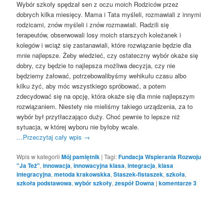
Wybór szkoły spędzał sen z oczu moich Rodziców przez
dobrych kilka miesięcy. Mama i Tata myśleli, rozmawiali z innymi
rodzicami, znów myśleli i znów rozmawiali. Radzili się
terapeutów, obserwowali losy moich starszych koleżanek i
kolegów i wciąż się zastanawiali, które rozwiązanie będzie dla
mnie najlepsze.
Żeby wiedzieć, czy ostateczny wybór okaże się
dobry, czy będzie to najlepsza możliwa decyzja, czy nie
będziemy żałować, potrzebowalibyśmy wehikułu czasu albo
kilku żyć, aby móc wszystkiego spróbować, a potem
zdecydować się na opcję, która okaże się dla mnie najlepszym
rozwiązaniem. Niestety nie mieliśmy takiego urządzenia, za to
wybór był przytłaczająco duży. Choć pewnie to lepsze niż
sytuacja, w której wyboru nie byłoby wcale.
…Przeczytaj cały wpis
→
Wpis w kategorii
Mój pamiętnik
|
Tagi:
Fundacja Wspierania Rozwoju
"Ja Też"
,
innowacja
,
innowacyjna klasa
,
integracja
,
klasa
integracyjna
,
metoda krakowskka
,
Staszek-fistaszek
,
szkoła
,
szkoła podstawowa
,
wybór szkoły
,
zespół Downa
|
komentarze
3