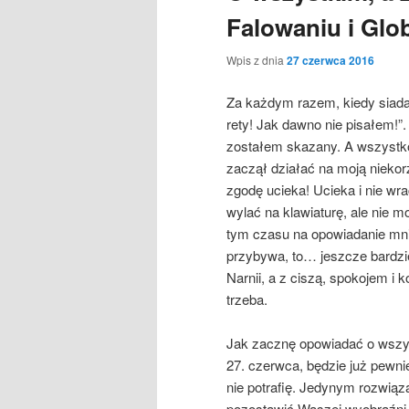
Falowaniu i Glob
Wpis z dnia
27 czerwca 2016
Za każdym razem, kiedy siada
rety! Jak dawno nie pisałem!”. 
zostałem skazany. A wszystk
zaczął działać na moją niekorz
zgodę ucieka! Ucieka i nie wra
wylać na klawiaturę, ale nie 
tym czasu na opowiadanie mnie
przybywa, to… jeszcze bardziej
Narnii, a z ciszą, spokojem i 
trzeba.
Jak zacznę opowiadać o wszys
27. czerwca, będzie już pewni
nie potrafię. Jedynym rozwiąz
pozostawić Waszej wyobraźni