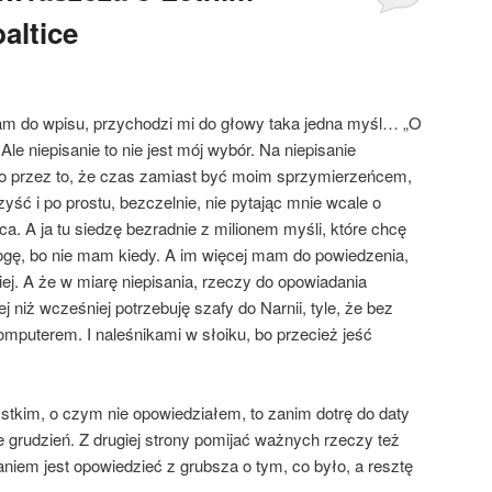
altice
m do wpisu, przychodzi mi do głowy taka jedna myśl… „O
Ale niepisanie to nie jest mój wybór. Na niepisanie
o przez to, że czas zamiast być moim sprzymierzeńcem,
yść i po prostu, bezczelnie, nie pytając mnie wcale o
ca. A ja tu siedzę bezradnie z milionem myśli, które chcę
mogę, bo nie mam kiedy. A im więcej mam do powiedzenia,
j. A że w miarę niepisania, rzeczy do opowiadania
 niż wcześniej potrzebuję szafy do Narnii, tyle, że bez
komputerem. I naleśnikami w słoiku, bo przecież jeść
tkim, o czym nie opowiedziałem, to zanim dotrę do daty
e grudzień. Z drugiej strony pomijać ważnych rzeczy też
aniem jest opowiedzieć z grubsza o tym, co było, a resztę
.