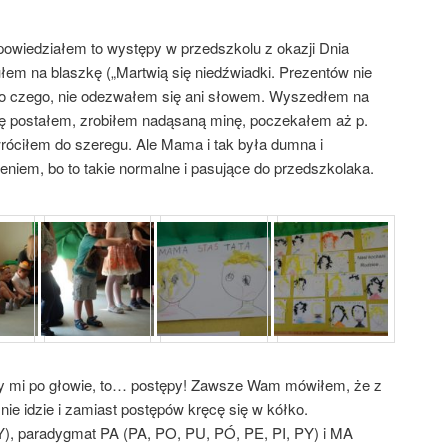
 powiedziałem to występy w przedszkolu z okazji Dnia
łem na blaszkę („Martwią się niedźwiadki. Prezentów nie
 do czego, nie odezwałem się ani słowem. Wyszedłem na
ilę postałem, zrobiłem nadąsaną minę, poczekałem aż p.
róciłem do szeregu. Ale Mama i tak była dumna i
niem, bo to takie normalne i pasujące do przedszkolaka.
ąży mi po głowie, to… postępy! Zawsze Wam mówiłem, że z
nie idzie i zamiast postępów kręcę się w kółko.
 Y), paradygmat PA (PA, PO, PU, PÓ, PE, PI, PY) i MA