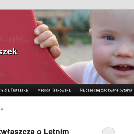
szek
% dla Fistaszka
Metoda Krakowska
Najczęściej zadawane pytania
16
zwłaszcza o Letnim