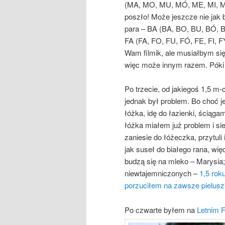
(MA, MO, MU, MÓ, ME, MI, MY).
poszło! Może jeszcze nie jak b
para – BA (BA, BO, BU, BÓ, BE,
FA (FA, FO, FU, FÓ, FE, FI,
Wam filmik, ale musiałbym się
więc może innym razem. Póki 
Po trzecie, od jakiegoś 1,5 m-
jednak był problem. Bo choć 
łóżka, idę do łazienki, ściąg
łóżka miałem już problem i si
zaniesie do łóżeczka, przytuli 
jak suseł do białego rana, wi
budzą się na mleko – Marysia
niewtajemniczonych –
1,5 rok
porzuciłem na zawsze pielus
Po czwarte byłem na
Letnim 