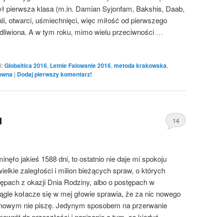
był pierwsza klasa (m.in. Damian Syjonfam, Bakshis, Daab,
ali, otwarci, uśmiechnięci, więc miłość od pierwszego
dliwiona. A w tym roku, mimo wielu przeciwności
…
i:
Globaltica 2016
,
Letnie Falowanie 2016
,
metoda krakowska
,
owna
|
Dodaj pierwszy komentarz!
u
14
nęło jakieś 1588 dni, to ostatnio nie daje mi spokoju
lkie zaległości i milion bieżących spraw, o których
ępach z okazji Dnia Rodziny, albo o postępach w
 ciągle kołacze się w mej głowie sprawia, że za nic nowego
m nowym nie piszę. Jedynym sposobem na przerwanie
 powrót do przeszłości i napisanie o tym, co kiedyś.