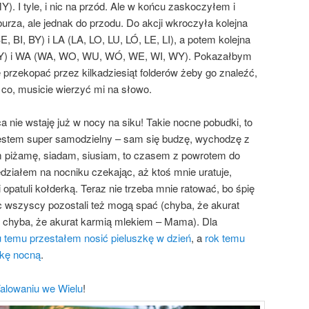
 I tyle, i nic na przód. Ale w końcu zaskoczyłem i
urza, ale jednak do przodu. Do akcji wkroczyła kolejna
 BI, BY) i LA (LA, LO, LU, LÓ, LE, LI), a potem kolejna
 FY) i WA (WA, WO, WU, WÓ, WE, WI, WY). Pokazałbym
 przekopać przez kilkadziesiąt folderów żeby go znaleźć,
co, musicie wierzyć mi na słowo.
ca nie wstaję już w nocy na siku! Takie nocne pobudki, to
jestem super samodzielny – sam się budzę, wychodzę z
am piżamę, siadam, siusiam, to czasem z powrotem do
edziałem na nocniku czekając, aż ktoś mnie uratuje,
i opatuli kołderką. Teraz nie trzeba mnie ratować, bo śpię
ęc wszyscy pozostali też mogą spać (chyba, że akurat
; chyba, że akurat karmią mlekiem – Mama). Dla
u temu przestałem nosić pieluszkę w dzień
, a
rok temu
zkę nocną
.
Falowaniu we Wielu
!