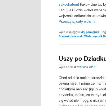
zakochałem
! Fakt – Line Up 
Tabu), a i ludzie wokół wspani
wejrzenia całkowicie usprawie
Przeczytaj cały wpis
→
Wpis w kategorii
Mój pamiętnik
|
Tag
Staszek-fistaszek
,
Wiele
,
zespół D
Uszy po Dziadk
Wpis z dnia
8 czerwca 2016
Choć od dnia moich narodzin mi
pewna myśl. I mimo że mam wie
chciałbym napisać (np. o wyst
czytaniu), to fakt, że ta myśl
się wziąć nie mogę, o niczy
niepisania o tym co teraz, jest