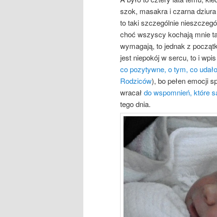
szok, masakra i czarna dziura 
to taki szczególnie nieszczegó
choć wszyscy kochają mnie tak
wymagają, to jednak z początk
jest niepokój w sercu, to i wpi
co pozytywne, o tym, co udał
Rodziców
), bo pełen emocji s
wracał
do wspomnień, które s
tego dnia.