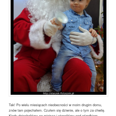
Tak! Po wielu miesiącach nieobecności w moim drugim domu,
znów tam pojechałem. Czułem się dziwnie, ale o tym za chwilę.
Kiedy dojechaliśmy na miejsce i stanęliśmy pod ośrodkiem,