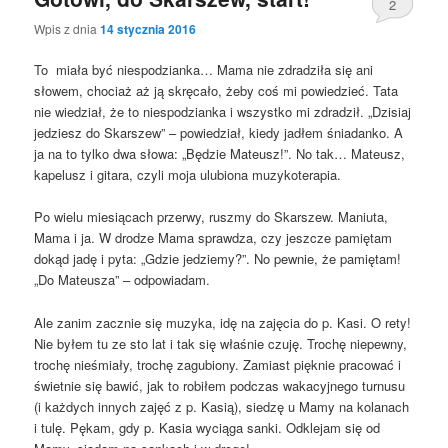
2
Wpis z dnia
14 stycznia 2016
To miała być niespodzianka… Mama nie zdradziła się ani
słowem, chociaż aż ją skręcało, żeby coś mi powiedzieć. Tata
nie wiedział, że to niespodzianka i wszystko mi zdradził. „Dzisiaj
jedziesz do Skarszew” – powiedział, kiedy jadłem śniadanko. A
ja na to tylko dwa słowa: „Będzie Mateusz!”. No tak… Mateusz,
kapelusz i gitara, czyli moja ulubiona muzykoterapia.
Po wielu miesiącach przerwy, ruszmy do Skarszew. Maniuta,
Mama i ja. W drodze Mama sprawdza, czy jeszcze pamiętam
dokąd jadę i pyta: „Gdzie jedziemy?”. No pewnie, że pamiętam!
„Do Mateusza” – odpowiadam.
Ale zanim zacznie się muzyka, idę na zajęcia do p. Kasi. O rety!
Nie byłem tu ze sto lat i tak się właśnie czuję. Trochę niepewny,
trochę nieśmiały, trochę zagubiony. Zamiast pięknie pracować i
świetnie się bawić, jak to robiłem podczas wakacyjnego turnusu
(i każdych innych zajęć z p. Kasią), siedzę u Mamy na kolanach
i tulę. Pękam, gdy p. Kasia wyciąga sanki. Odklejam się od