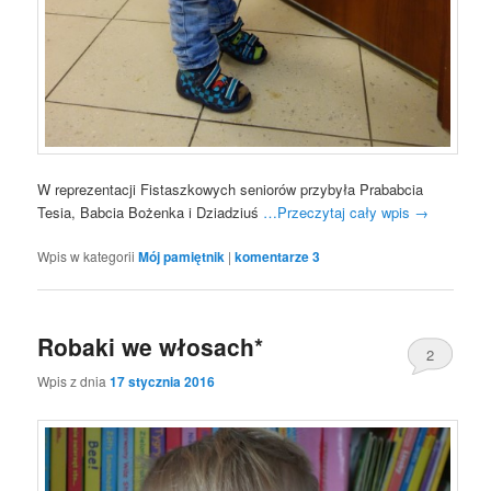
W reprezentacji Fistaszkowych seniorów przybyła Prababcia
Tesia, Babcia Bożenka i Dziadziuś
…Przeczytaj cały wpis
→
Wpis w kategorii
Mój pamiętnik
|
komentarze
3
Robaki we włosach*
2
Wpis z dnia
17 stycznia 2016