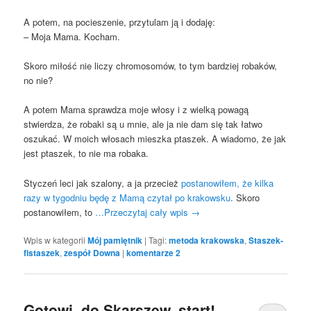
A potem, na pocieszenie, przytulam ją i dodaję:
– Moja Mama. Kocham.
Skoro miłość nie liczy chromosomów, to tym bardziej robaków,
no nie?
A potem Mama sprawdza moje włosy i z wielką powagą
stwierdza, że robaki są u mnie, ale ja nie dam się tak łatwo
oszukać. W moich włosach mieszka ptaszek. A wiadomo, że jak
jest ptaszek, to nie ma robaka.
Styczeń leci jak szalony, a ja przecież
postanowiłem, że kilka
razy w tygodniu będę z Mamą czytał po krakowsku
. Skoro
postanowiłem, to
…Przeczytaj cały wpis
→
Wpis w kategorii
Mój pamiętnik
|
Tagi:
metoda krakowska
,
Staszek-
fistaszek
,
zespół Downa
|
komentarze
2
Gotowi, do Skarszew, start!