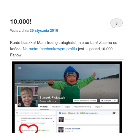
10.000!
3
Wpis z dnia
25 stycznia 2016
Kurde blaszka! Mam trochę zaległości, ale co tam! Zacznę od
końca!
Na moim facebookowym profilu
jest… ponad 10.000
Fanów!