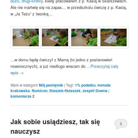
dużo
,
długi-krótki
), kiedy pracowałem z p. Kasią w Skarszewach.
Ale nie martwię się na zapas… w przedszkolu ćwiczę z p. Kasią,
w „Ja Teżu” z Iwonką…
…w domu będę ćwiczył z Mamą (to jedno z postanowień
noworocznych), a już niedługo wracam do
…Przeczytaj cały
wpis
→
Wpis w kategorii
Mój pamiętnik
|
Tagi:
1% podatku
,
metoda
krakowska
,
Numicon
,
Staszek-fistaszek
,
zespół Downa
|
komentarze
2
Jak sobie usiądziesz, tak się
5
nauczysz