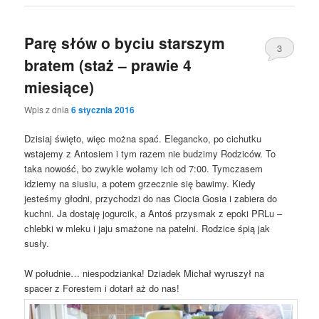
Parę słów o byciu starszym
3
bratem (staż – prawie 4
miesiące)
Wpis z dnia
6 stycznia 2016
Dzisiaj święto, więc można spać. Elegancko, po cichutku
wstajemy z Antosiem i tym razem nie budzimy Rodziców. To
taka nowość, bo zwykle wołamy ich od 7:00. Tymczasem
idziemy na siusiu, a potem grzecznie się bawimy. Kiedy
jesteśmy głodni, przychodzi do nas Ciocia Gosia i zabiera do
kuchni. Ja dostaję jogurcik, a Antoś przysmak z epoki PRLu –
chlebki w mleku i jaju smażone na patelni. Rodzice śpią jak
susły.
W południe… niespodzianka! Dziadek Michał wyruszył na
spacer z Forestem i dotarł aż do nas!