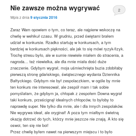
Nie zawsze można wygrywać
2
Wpis z dnia
9 stycznia 2016
Zaraz Wam opowiem o tym, co teraz, ale najpierw wskoczę na
chwilę w wehikuł czasu. W grudniu, przed świętami brałem
udział w konkursie. Rzadko startuję w konkursach, a tym
bardziej w konkursach piękności, ale jak to się mówi ryzyk-fizyk.
Trochę stresu było, ale w sumie niewiele miałem do stracenia, a
nagroda… też niewielka, ale dla mnie miała dość duże
znaczenie. Gdybym wygrał, moja uśmiechnięta buzia zdobiłaby
pierwszą stronę gdańskiego, świątecznego wydania Dziennika
Bałtyckiego. Gdybym nie był zespolaczkiem, w ogóle by mnie
ten konkurs nie interesował, ale zespół mam i tak sobie
pomyślałam, że gdybym ja, chłopak z zespołem Downa wygrał
taki konkurs, prześcignął idealnych chłopców, to byłoby to
naprawdę super. Nie tylko dla mnie, ale i dla innych zespolaków.
Nie wygrywa ideał, ale oryginał! A poza tym miałbym świetną
okazję dotrzeć do tych, którzy mnie jeszcze nie znają. A kto się
oswoi, ten się nie boi!
Przez chwilę byłem nawet na pierwszym miejscu i to było