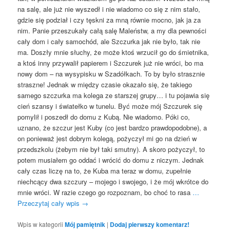
na salę, ale już nie wyszedł i nie wiadomo co się z nim stało,
gdzie się podział i czy tęskni za mną równie mocno, jak ja za
nim. Panie przeszukały całą salę Maleństw, a my dla pewności
cały dom i cały samochód, ale Szczurka jak nie było, tak nie
ma. Doszły mnie słuchy, że może ktoś wrzucił go do śmietnika,
a ktoś inny przywalił papierem i Szczurek już nie wróci, bo ma
nowy dom – na wysypisku w Szadółkach. To by było strasznie
straszne! Jednak w między czasie okazało się, że takiego
samego szczurka ma kolega ze starszej grupy… i tu pojawia się
cień szansy i światełko w tunelu. Być może mój Szczurek się
pomylił i poszedł do domu z Kubą. Nie wiadomo. Póki co,
uznano, że szczur jest Kuby (co jest bardzo prawdopodobne), a
on ponieważ jest dobrym kolegą, pożyczył mi go na dzień w
przedszkolu (żebym nie był taki smutny). A skoro pożyczył, to
potem musiałem go oddać i wrócić do domu z niczym. Jednak
cały czas liczę na to, że Kuba ma teraz w domu, zupełnie
niechcący dwa szczury – mojego i swojego, i że mój wkrótce do
mnie wróci. W razie czego go rozpoznam, bo choć to rasa
…
Przeczytaj cały wpis
→
Wpis w kategorii
Mój pamiętnik
|
Dodaj pierwszy komentarz!