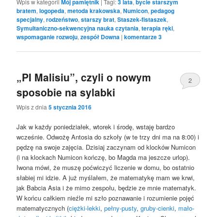
Wpis w kategorii
Mój pamiętnik
|
Tagi:
3 lata
,
bycie starszym
bratem
,
logopeda
,
metoda krakowska
,
Numicon
,
pedagog
specjalny
,
rodzeństwo
,
starszy brat
,
Staszek-fistaszek
,
Symultaniczno-sekwencyjna nauka czytania
,
terapia ręki
,
wspomaganie rozwoju
,
zespół Downa
|
komentarze
3
„PI Malisiu”, czyli o nowym
2
sposobie na sylabki
Wpis z dnia
5 stycznia 2016
Jak w każdy poniedziałek, wtorek i środę, wstaję bardzo
wcześnie. Odwożę Antosia do szkoły (w te trzy dni ma na 8:00) i
pędzę na swoje zajęcia. Dzisiaj zaczynam od klocków Numicon
(i na klockach Numicon kończę, bo Magda ma jeszcze urlop).
Iwona mówi, że muszę poćwiczyć liczenie w domu, bo ostatnio
słabiej mi idzie. A już myślałem, że matematykę mam we krwi,
jak Babcia Asia i że mimo zespołu, będzie ze mnie matematyk.
W końcu całkiem nieźle mi szło poznawanie i rozumienie pojęć
matematycznych (
ciężki-lekki
,
pełny-pusty
,
gruby-cienki
,
mało-