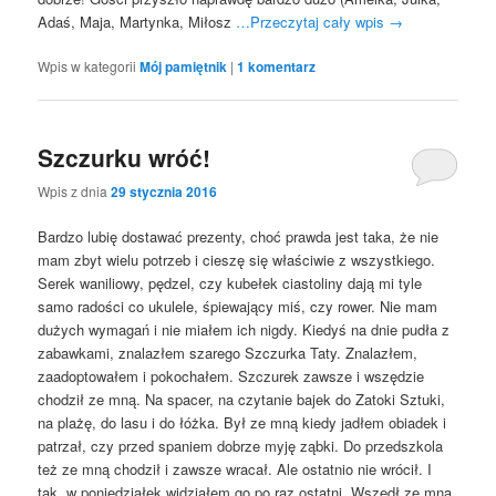
Adaś, Maja, Martynka, Miłosz
…Przeczytaj cały wpis
→
Wpis w kategorii
Mój pamiętnik
|
1
komentarz
Szczurku wróć!
Wpis z dnia
29 stycznia 2016
Bardzo lubię dostawać prezenty, choć prawda jest taka, że nie
mam zbyt wielu potrzeb i cieszę się właściwie z wszystkiego.
Serek waniliowy, pędzel, czy kubełek ciastoliny dają mi tyle
samo radości co ukulele, śpiewający miś, czy rower. Nie mam
dużych wymagań i nie miałem ich nigdy. Kiedyś na dnie pudła z
zabawkami, znalazłem szarego Szczurka Taty. Znalazłem,
zaadoptowałem i pokochałem. Szczurek zawsze i wszędzie
chodził ze mną. Na spacer, na czytanie bajek do Zatoki Sztuki,
na plażę, do lasu i do łóżka. Był ze mną kiedy jadłem obiadek i
patrzał, czy przed spaniem dobrze myję ząbki. Do przedszkola
też ze mną chodził i zawsze wracał. Ale ostatnio nie wrócił. I
tak, w poniedziałek widziałem go po raz ostatni. Wszedł ze mną