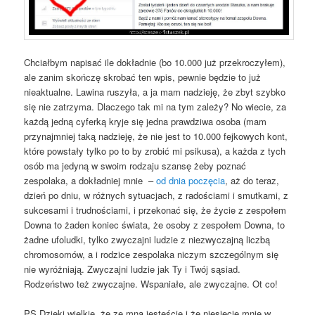
Chciałbym napisać ile dokładnie (bo 10.000 już przekroczyłem),
ale zanim skończę skrobać ten wpis, pewnie będzie to już
nieaktualne. Lawina ruszyła, a ja mam nadzieję, że zbyt szybko
się nie zatrzyma. Dlaczego tak mi na tym zależy? No wiecie, za
każdą jedną cyferką kryje się jedna prawdziwa osoba (mam
przynajmniej taką nadzieję, że nie jest to 10.000 fejkowych kont,
które powstały tylko po to by zrobić mi psikusa), a każda z tych
osób ma jedyną w swoim rodzaju szansę żeby poznać
zespolaka, a dokładniej mnie –
od dnia poczęcia
, aż do teraz,
dzień po dniu, w różnych sytuacjach, z radościami i smutkami, z
sukcesami i trudnościami, i przekonać się, że życie z zespołem
Downa to żaden koniec świata, że osoby z zespołem Downa, to
żadne ufoludki, tylko zwyczajni ludzie z niezwyczajną liczbą
chromosomów, a i rodzice zespolaka niczym szczególnym się
nie wyróżniają. Zwyczajni ludzie jak Ty i Twój sąsiad.
Rodzeństwo też zwyczajne. Wspaniałe, ale zwyczajne. Ot co!
PS Dzięki wielkie, że ze mną jesteście i że niesiecie mnie w