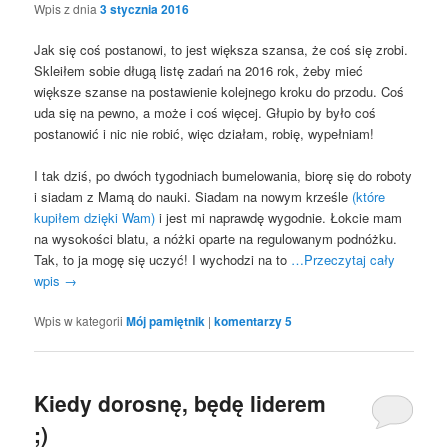
Wpis z dnia
3 stycznia 2016
Jak się coś postanowi, to jest większa szansa, że coś się zrobi.
Skleiłem sobie długą listę zadań na 2016 rok, żeby mieć
większe szanse na postawienie kolejnego kroku do przodu. Coś
uda się na pewno, a może i coś więcej. Głupio by było coś
postanowić i nic nie robić, więc działam, robię, wypełniam!
I tak dziś, po dwóch tygodniach bumelowania, biorę się do roboty
i siadam z Mamą do nauki. Siadam na nowym krześle
(które
kupiłem dzięki Wam)
i jest mi naprawdę wygodnie. Łokcie mam
na wysokości blatu, a nóżki oparte na regulowanym podnóżku.
Tak, to ja mogę się uczyć! I wychodzi na to
…Przeczytaj cały
wpis
→
Wpis w kategorii
Mój pamiętnik
|
komentarzy
5
Kiedy dorosnę, będę liderem
;)