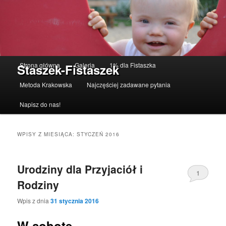
Menu główne
Strona główna
Galeria
1% dla Fistaszka
Staszek-Fistaszek
Przeskocz do tekstu
Przeskocz do widgetów
Metoda Krakowska
Najczęściej zadawane pytania
Napisz do nas!
WPISY Z MIESIĄCA:
STYCZEŃ 2016
Urodziny dla Przyjaciół i
1
Rodziny
Wpis z dnia
31 stycznia 2016
W sobotę…