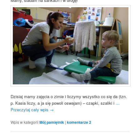
Mamy, siadam na sankach i w drogę!
Dzisiaj mamy zajęcia o zimie i liczymy wszystko co się da (tzn.
p. Kasia liczy, a ja się powoli oswajam) – czapki, szaliki i
…
Przeczytaj cały wpis
→
Wpis w kategorii
Mój pamiętnik
|
komentarze
2