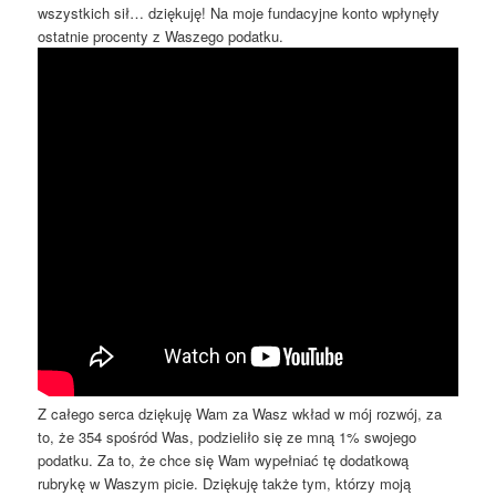
wszystkich sił… dziękuję! Na moje fundacyjne konto wpłynęły
ostatnie procenty z Waszego podatku.
Z całego serca dziękuję Wam za Wasz wkład w mój rozwój, za
to, że 354 spośród Was, podzieliło się ze mną 1% swojego
podatku. Za to, że chce się Wam wypełniać tę dodatkową
rubrykę w Waszym picie. Dziękuję także tym, którzy moją