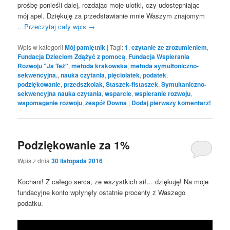
prośbę ponieśli dalej, rozdając moje ulotki, czy udostępniając
mój apel. Dziękuję za przedstawianie mnie Waszym znajomym
…Przeczytaj cały wpis
→
Wpis w kategorii
Mój pamiętnik
|
Tagi:
1
,
czytanie ze zrozumieniem
,
Fundacja Dzieciom Zdążyć z pomocą
,
Fundacja Wspierania
Rozwoju "Ja Też"
,
metoda krakowska
,
metoda symultoniczno-
sekwencyjna.
,
nauka czytania
,
pięciolatek
,
podatek
,
podziękowanie
,
przedszkolak
,
Staszek-fistaszek
,
Symultaniczno-
sekwencyjna nauka czytania
,
wsparcie
,
wspieranie rozwoju
,
wspomaganie rozwoju
,
zespół Downa
|
Dodaj pierwszy komentarz!
Podziękowanie za 1%
Wpis z dnia
30 listopada 2016
Kochani! Z całego serca, ze wszystkich sił… dziękuję! Na moje
fundacyjne konto wpłynęły ostatnie procenty z Waszego
podatku.