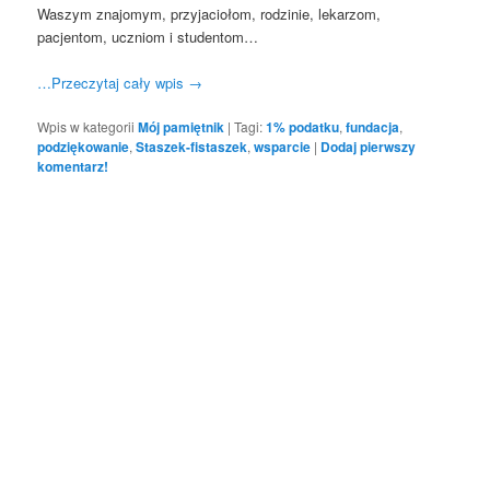
Waszym znajomym, przyjaciołom, rodzinie, lekarzom,
pacjentom, uczniom i studentom…
…Przeczytaj cały wpis
→
Wpis w kategorii
Mój pamiętnik
|
Tagi:
1% podatku
,
fundacja
,
podziękowanie
,
Staszek-fistaszek
,
wsparcie
|
Dodaj pierwszy
komentarz!