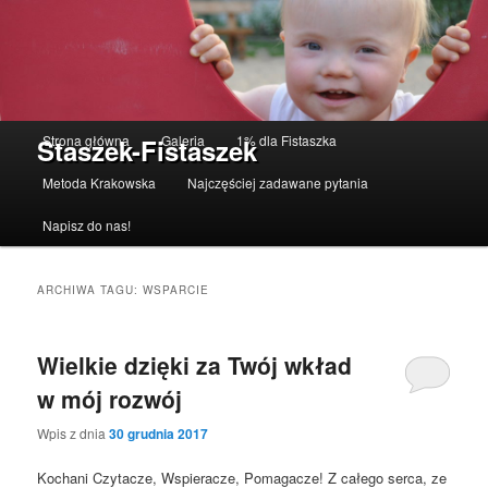
Menu główne
Strona główna
Galeria
1% dla Fistaszka
Staszek-Fistaszek
Przeskocz do tekstu
Przeskocz do widgetów
Metoda Krakowska
Najczęściej zadawane pytania
Napisz do nas!
ARCHIWA TAGU:
WSPARCIE
Wielkie dzięki za Twój wkład
w mój rozwój
Wpis z dnia
30 grudnia 2017
Kochani Czytacze, Wspieracze, Pomagacze! Z całego serca, ze