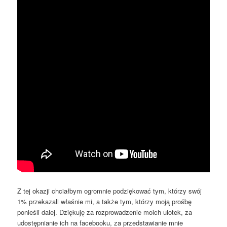
Z tej okazji chciałbym ogromnie podziękować tym, którzy swój
1% przekazali właśnie mi, a także tym, którzy moją prośbę
ponieśli dalej. Dziękuję za rozprowadzenie moich ulotek, za
udostępnianie ich na facebooku, za przedstawianie mnie