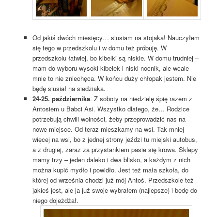
Od jakiś dwóch miesięcy… siusiam na stojaka! Nauczyłem
się tego w przedszkolu i w domu też próbuję. W
przedszkolu łatwiej, bo kibelki są niskie. W domu trudniej –
mam do wyboru wysoki kibelek i niski nocnik, ale wcale
mnie to nie zniechęca. W końcu duży chłopak jestem. Nie
będę siusiał na siedziaka.
24-25. października
. Z soboty na niedzielę śpię razem z
Antosiem u Babci Asi. Wszystko dlatego, że… Rodzice
potrzebują chwili wolności, żeby przeprowadzić nas na
nowe miejsce. Od teraz mieszkamy na wsi. Tak mniej
więcej na wsi, bo z jednej strony jeździ tu miejski autobus,
a z drugiej, zaraz za przystankiem pasie się krowa. Sklepy
mamy trzy – jeden daleko i dwa blisko, a każdym z nich
można kupić mydło i powidło. Jest też mała szkoła, do
której od września chodzi już mój Antoś. Przedszkole też
jakieś jest, ale ja już swoje wybrałem (najlepsze) i będę do
niego dojeżdżał.