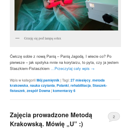
Grzeję się pod lampą solux
Ćwiczę sobie z nową Panią – Panią Jagodą. I wiecie co? Po
pierwsze – jak spotyka mnie na korytarzu, to pyta, czy ja jestem
Staszkiem-Fistaszkiem
…Przeczytaj cały wpis
→
Wpis w kategorii
Mój pamiętnik
|
Tagi:
27 miesięcy
,
metoda
krakowska
,
nauka czytania
,
Polanki
,
rehabilitacja
,
Staszek-
fistaszek
,
zespół Downa
|
komentarzy
6
Zajęcia prowadzone Metodą
2
Krakowską. Mówię „U” :)