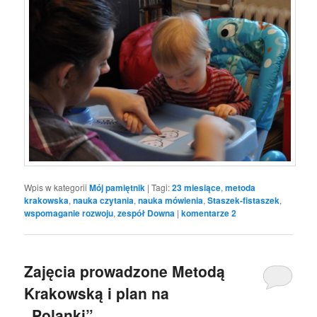
Wpis w kategorii
Mój pamiętnik
|
Tagi:
23 miesiące
,
metoda
krakowska
,
nauka czytania
,
nauka mówienia
,
Staszek-fistaszek
,
wspomaganie rozwoju
,
zespół Downa
|
komentarze
2
Zajęcia prowadzone Metodą
Krakowską i plan na
„Polanki”