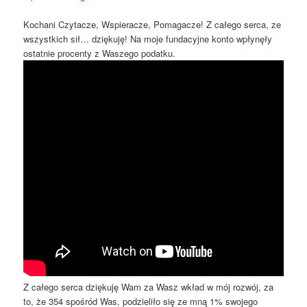
Kochani Czytacze, Wspieracze, Pomagacze! Z całego serca, ze
wszystkich sił… dziękuję! Na moje fundacyjne konto wpłynęły
ostatnie procenty z Waszego podatku.
Z całego serca dziękuję Wam za Wasz wkład w mój rozwój, za
to, że 354 spośród Was, podzieliło się ze mną 1% swojego