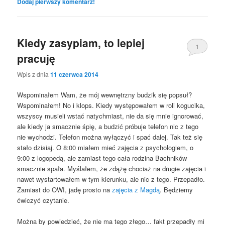
Dodaj pierwszy komentarz!
Kiedy zasypiam, to lepiej
1
pracuję
Wpis z dnia
11 czerwca 2014
Wspominałem Wam, że mój wewnętrzny budzik się popsuł?
Wspominałem! No i klops. Kiedy występowałem w roli kogucika,
wszyscy musieli wstać natychmiast, nie da się mnie ignorować,
ale kiedy ja smacznie śpię, a budzić próbuje telefon nic z tego
nie wychodzi. Telefon można wyłączyć i spać dalej. Tak też się
stało dzisiaj. O 8:00 miałem mieć zajęcia z psychologiem, o
9:00 z logopedą, ale zamiast tego cała rodzina Bachników
smacznie spała. Myślałem, że zdążę chociaż na drugie zajęcia i
nawet wystartowałem w tym kierunku, ale nic z tego. Przepadło.
Zamiast do OWI, jadę prosto na
zajęcia z Magdą
. Będziemy
ćwiczyć czytanie.
Można by powiedzieć, że nie ma tego złego… fakt przepadły mi