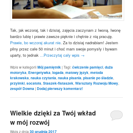
Tak, jak wczoraj, tak i dzisiaj, zajęcia zaczynam z Iwoną. Iwonę
bardzo lubię i prawie zawsze pięknie i chętnie z nią pracuję.
Prawie, bo wczoraj akurat nie
. Za to dzisiaj nadrabiam! Jestem
pilny przez całe 50 minut i choć mam swoje pomysły i bywam
uparty, to jednak
…Przeczytaj cały wpis
→
Wpis w kategorii
Mój pamiętnik
|
Tagi:
ćwiczenie pamięci
,
duża
motoryka
,
Energetywka
,
logada
,
matowy język
,
metoda
krakowska
,
nauka czytania
,
nauka pisania
,
pisanie po śladzie
,
przyimki
,
socatots
,
Staszek-fistaszek
,
Warsztaty Rozwoju Mowy
,
zespół Downa
|
Dodaj pierwszy komentarz!
Wielkie dzięki za Twój wkład
w mój rozwój
Wpis z dnia
30 grudnia 2017