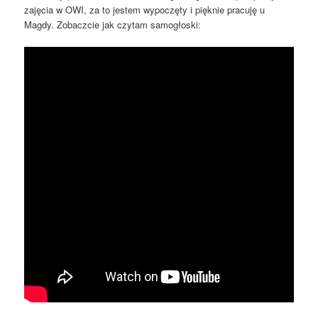
zajęcia w OWI, za to jestem wypoczęty i pięknie pracuję u
Magdy. Zobaczcie jak czytam samogłoski: