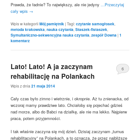
Prawda, że ładnie? To największy, ale nie jedyny
…Przeczytaj
cały wpis
→
Wpis w kategorii
Mój pamiętnik
|
Tagi:
czytanie samogłosek
,
metoda krakowska
,
nauka czytania
,
Staszek-fistaszek
,
Symultaniczno-sekwencyjna nauka czytania
,
zespół Downa
|
1
komentarz
Lato! Lato! A ja zaczynam
6
rehabilitację na Polankach
Wpis z dnia
21 maja 2014
Cały czas było zimno i wietrznie, i okropnie. Aż tu znienacka, od
wczoraj mamy prawdziwe lato. Chciałoby się pojechać gdzieś
nad morze, albo do Babci na działkę, ale nie ma lekko. Najpierw
praca, potem przyjemności.
I tak właśnie zaczyna się mój dzień. Dzisiaj zaczynam „turnus
rehabilitacyjny” na Polankach, a to oznacza, że przez najbliższe