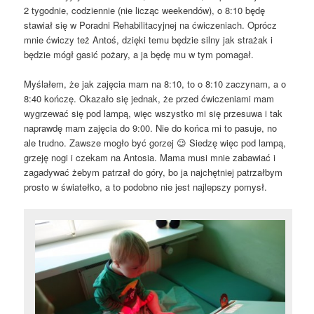
2 tygodnie, codziennie (nie licząc weekendów), o 8:10 będę
stawiał się w Poradni Rehabilitacyjnej na ćwiczeniach. Oprócz
mnie ćwiczy też Antoś, dzięki temu będzie silny jak strażak i
będzie mógł gasić pożary, a ja będę mu w tym pomagał.
Myślałem, że jak zajęcia mam na 8:10, to o 8:10 zaczynam, a o
8:40 kończę. Okazało się jednak, że przed ćwiczeniami mam
wygrzewać się pod lampą, więc wszystko mi się przesuwa i tak
naprawdę mam zajęcia do 9:00. Nie do końca mi to pasuje, no
ale trudno. Zawsze mogło być gorzej 😉 Siedzę więc pod lampą,
grzeję nogi i czekam na Antosia. Mama musi mnie zabawiać i
zagadywać żebym patrzał do góry, bo ja najchętniej patrzałbym
prosto w światełko, a to podobno nie jest najlepszy pomysł.