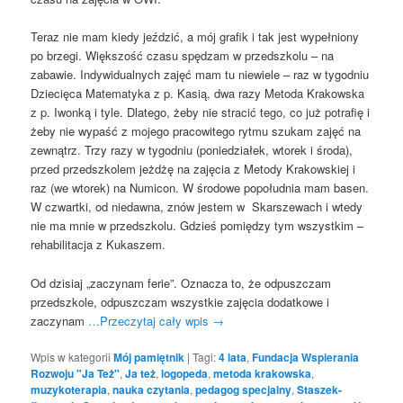
Teraz nie mam kiedy jeździć, a mój grafik i tak jest wypełniony
po brzegi. Większość czasu spędzam w przedszkolu – na
zabawie. Indywidualnych zajęć mam tu niewiele – raz w tygodniu
Dziecięca Matematyka z p. Kasią, dwa razy Metoda Krakowska
z p. Iwonką i tyle. Dlatego, żeby nie stracić tego, co już potrafię i
żeby nie wypaść z mojego pracowitego rytmu szukam zajęć na
zewnątrz. Trzy razy w tygodniu (poniedziałek, wtorek i środa),
przed przedszkolem jeżdżę na zajęcia z Metody Krakowskiej i
raz (we wtorek) na Numicon. W środowe popołudnia mam basen.
W czwartki, od niedawna, znów jestem w Skarszewach i wtedy
nie ma mnie w przedszkolu. Gdzieś pomiędzy tym wszystkim –
rehabilitacja z Kukaszem.
Od dzisiaj „zaczynam ferie”. Oznacza to, że odpuszczam
przedszkole, odpuszczam wszystkie zajęcia dodatkowe i
zaczynam
…Przeczytaj cały wpis
→
Wpis w kategorii
Mój pamiętnik
|
Tagi:
4 lata
,
Fundacja Wspierania
Rozwoju "Ja Też"
,
Ja też
,
logopeda
,
metoda krakowska
,
muzykoterapia
,
nauka czytania
,
pedagog specjalny
,
Staszek-