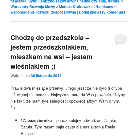
fistaszek
,
Symultaniczno-sekwencyjna nauka czytania
,
turnus
,
V
Warsztaty Rozwoju Mowy z Metodą Krakowską i Numiconem
,
wspomaganie rozwoju
,
zespół Downa
|
Dodaj pierwszy komentarz!
Chodzę do przedszkola –
jestem przedszkolakiem,
mieszkam na wsi – jestem
wieśniakiem ;)
Wpis z dnia
30 listopada 2015
Prawie dwa miesiące przerwy… tego jeszcze nie było (i chyba
już więcej nie będzie). Najwyższa pora do Was powrócić. Gdyby
nie fakt, że mam tyle zaległości opowiedziałbym Wam o tym,
że…
17. października
– po raz kolejny odwiedzam Zatokę
Sztuki. Tym razem bajki czyta dla nas aktorka Paula
Philipp.