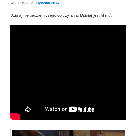
Wpis z dnia
29 stycznia 2014
Dzisiaj nie będzie niczego do czytania. Dzisiaj jest film 🙂