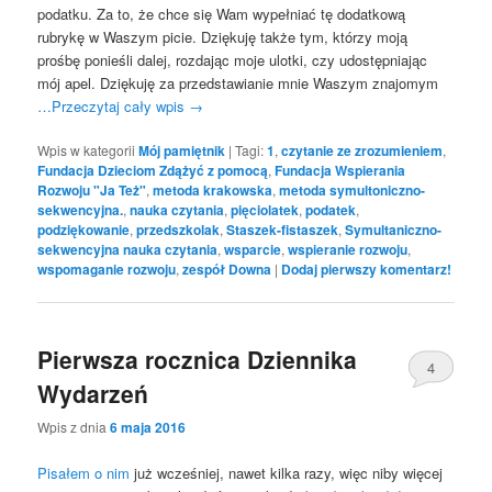
podatku. Za to, że chce się Wam wypełniać tę dodatkową
rubrykę w Waszym picie. Dziękuję także tym, którzy moją
prośbę ponieśli dalej, rozdając moje ulotki, czy udostępniając
mój apel. Dziękuję za przedstawianie mnie Waszym znajomym
…Przeczytaj cały wpis
→
Wpis w kategorii
Mój pamiętnik
|
Tagi:
1
,
czytanie ze zrozumieniem
,
Fundacja Dzieciom Zdążyć z pomocą
,
Fundacja Wspierania
Rozwoju "Ja Też"
,
metoda krakowska
,
metoda symultoniczno-
sekwencyjna.
,
nauka czytania
,
pięciolatek
,
podatek
,
podziękowanie
,
przedszkolak
,
Staszek-fistaszek
,
Symultaniczno-
sekwencyjna nauka czytania
,
wsparcie
,
wspieranie rozwoju
,
wspomaganie rozwoju
,
zespół Downa
|
Dodaj pierwszy komentarz!
Pierwsza rocznica Dziennika
4
Wydarzeń
Wpis z dnia
6 maja 2016
Pisałem o nim
już wcześniej, nawet kilka razy, więc niby więcej