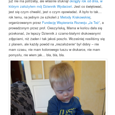
już nie ma potrzeby, ale właśnie stuknął
okrągły rok od dnia, w
którym założyłem mój Dziennik Wydarzeń
. Jest co świętować,
jest się czym chwalić, jest o czym opowiadać. A było to tak…
rok temu, na jednym ze szkoleń z
Metody Krakowskiej
,
organizowanym przez
Fundację Wspierania Rozwoju „Ja Też”
, a
prowadzonym przez prof. Cieszyńską, Mama w końcu dała się
przekonać, że lepszy Dziennik z czarno-białymi drukowanymi
zdjęciami, niż żaden i tak jakoś poszło. Wcześniej nosiliśmy się
z planem, ale każdy powód na „niezałożenie” był dobry – nie
mam czasu, nie mam kolorowego tuszu w drukarce, nie mam
pomysłu, nie wiem jak… bla, bla, bla.