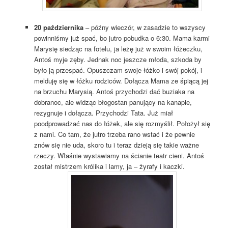
20 października
– późny wieczór, w zasadzie to wszyscy
powinniśmy już spać, bo jutro pobudka o 6:30. Mama karmi
Marysię siedząc na fotelu, ja leżę już w swoim łóżeczku,
Antoś myje zęby. Jednak noc jeszcze młoda, szkoda by
było ją przespać. Opuszczam swoje łóżko i swój pokój, i
melduję się w łóżku rodziców. Dołącza Mama ze śpiącą jej
na brzuchu Marysią. Antoś przychodzi dać buziaka na
dobranoc, ale widząc błogostan panujący na kanapie,
rezygnuje i dołącza. Pr
zychodzi Tata. Już miał
poodprowadzać nas do łóżek, ale się rozmyślił. Położył się
z nami. Co tam, że jutro trzeba rano wstać i że pewnie
znów się nie uda, skoro tu i teraz dzieją się takie ważne
rzeczy. Właśnie wystawiamy na ścianie teatr cieni. Antoś
został mistrzem królika i lamy, ja – żyrafy i kaczki
.