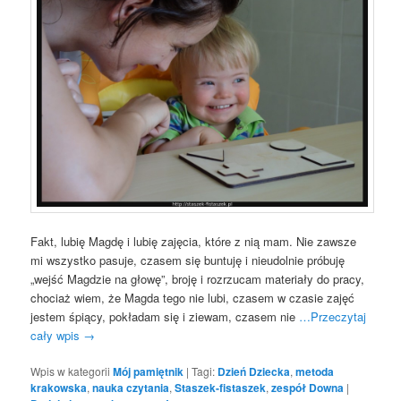
Fakt, lubię Magdę i lubię zajęcia, które z nią mam. Nie zawsze
mi wszystko pasuje, czasem się buntuję i nieudolnie próbuję
„wejść Magdzie na głowę”, broję i rozrzucam materiały do pracy,
chociaż wiem, że Magda tego nie lubi, czasem w czasie zajęć
jestem śpiący, pokładam się i ziewam, czasem nie
…Przeczytaj
cały wpis
→
Wpis w kategorii
Mój pamiętnik
|
Tagi:
Dzień Dziecka
,
metoda
krakowska
,
nauka czytania
,
Staszek-fistaszek
,
zespół Downa
|