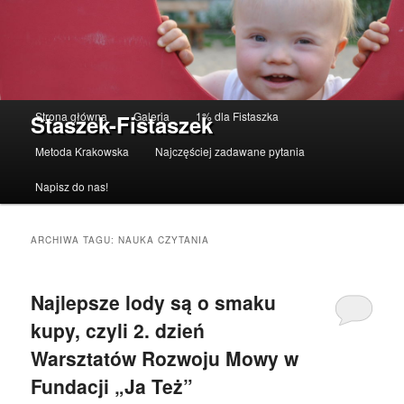
Menu główne
Strona główna
Galeria
1% dla Fistaszka
Staszek-Fistaszek
Przeskocz do tekstu
Przeskocz do widgetów
Metoda Krakowska
Najczęściej zadawane pytania
Napisz do nas!
ARCHIWA TAGU:
NAUKA CZYTANIA
Najlepsze lody są o smaku
kupy, czyli 2. dzień
Warsztatów Rozwoju Mowy w
Fundacji „Ja Też”