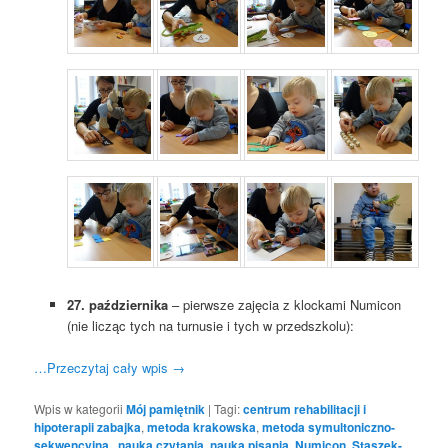
27. października
– pierwsze zajęcia z klockami Numicon
(nie licząc tych na turnusie i tych w przedszkolu):
…Przeczytaj cały wpis
→
Wpis w kategorii
Mój pamiętnik
|
Tagi:
centrum rehabilitacji i
hipoterapii zabajka
,
metoda krakowska
,
metoda symultoniczno-
sekwencyjna.
,
nauka czytania
,
nauka pisania
,
Numicon
,
Staszek-