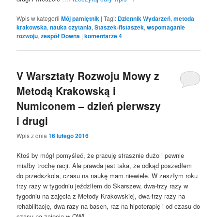
Wpis w kategorii
Mój pamiętnik
|
Tagi:
Dziennik Wydarzeń
,
metoda
krakowska
,
nauka czytania
,
Staszek-fistaszek
,
wspomaganie
rozwoju
,
zespół Downa
|
komentarze
4
V Warsztaty Rozwoju Mowy z
Metodą Krakowską i
Numiconem – dzień pierwszy
i drugi
Wpis z dnia
16 lutego 2016
Ktoś by mógł pomyśleć, że pracuję strasznie dużo i pewnie
miałby trochę racji. Ale prawda jest taka, że odkąd poszedłem
do przedszkola, czasu na naukę mam niewiele. W zeszłym roku
trzy razy w tygodniu jeździłem do Skarszew, dwa-trzy razy w
tygodniu na zajęcia z Metody Krakowskiej, dwa-trzy razy na
rehabilitację, dwa razy na basen, raz na hipoterapię i od czasu do
czasu na zajęcia w OWI.