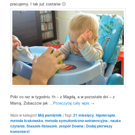
pracujemy. I tak już zostanie 🙂
Póki co raz w tygodniu 1h – z Magdą, a w pozostałe dni – z
Mamą. Zobaczcie jak
…Przeczytaj cały wpis
→
Wpis w kategorii
Mój pamiętnik
|
Tagi:
21 miesięcy
,
hipoterapia
,
metoda krakowska
,
metoda symultoniczno-sekwencyjna.
,
nauka
czytania
,
Staszek-fistaszek
,
zespół Downa
|
Dodaj pierwszy
komentarz!