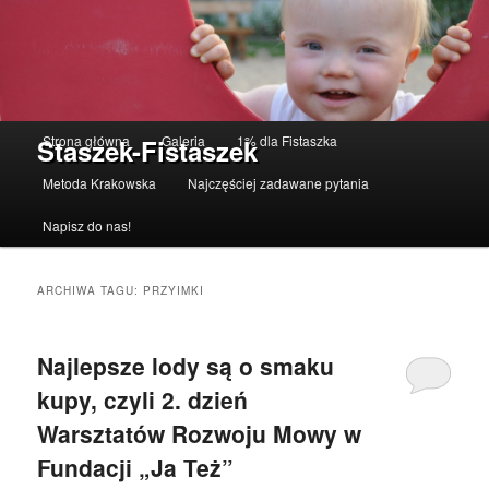
Menu główne
Strona główna
Galeria
1% dla Fistaszka
Staszek-Fistaszek
Przeskocz do tekstu
Przeskocz do widgetów
Metoda Krakowska
Najczęściej zadawane pytania
Napisz do nas!
ARCHIWA TAGU:
PRZYIMKI
Najlepsze lody są o smaku
kupy, czyli 2. dzień
Warsztatów Rozwoju Mowy w
Fundacji „Ja Też”