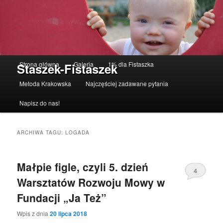
Menu główne
Strona główna
Galeria
1% dla Fistaszka
Staszek-Fistaszek
Przeskocz do tekstu
Przeskocz do widgetów
Metoda Krakowska
Najczęściej zadawane pytania
Napisz do nas!
ARCHIWA TAGU:
LOGADA
Małpie figle, czyli 5. dzień
4
Warsztatów Rozwoju Mowy w
Fundacji „Ja Też”
Wpis z dnia
20 lipca 2018