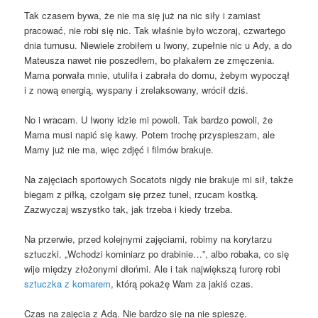
Tak czasem bywa, że nie ma się już na nic siły i zamiast
pracować, nie robi się nic. Tak właśnie było wczoraj, czwartego
dnia turnusu. Niewiele zrobiłem u Iwony, zupełnie nic u Ady, a do
Mateusza nawet nie poszedłem, bo płakałem ze zmęczenia.
Mama porwała mnie, utuliła i zabrała do domu, żebym wypoczął
i z nową energią, wyspany i zrelaksowany, wrócił dziś.
No i wracam. U Iwony idzie mi powoli. Tak bardzo powoli, że
Mama musi napić się kawy. Potem trochę przyspieszam, ale
Mamy już nie ma, więc zdjęć i filmów brakuje.
Na zajęciach sportowych Socatots nigdy nie brakuje mi sił, także
biegam z piłką, czołgam się przez tunel, rzucam kostką.
Zazwyczaj wszystko tak, jak trzeba i kiedy trzeba.
Na przerwie, przed kolejnymi zajęciami, robimy na korytarzu
sztuczki. „Wchodzi kominiarz po drabinie…”, albo robaka, co się
wije między złożonymi dłońmi. Ale i tak największą furorę robi
sztuczka z komarem
, którą pokażę Wam za jakiś czas.
Czas na zajęcia z Adą. Nie bardzo się na nie spieszę.