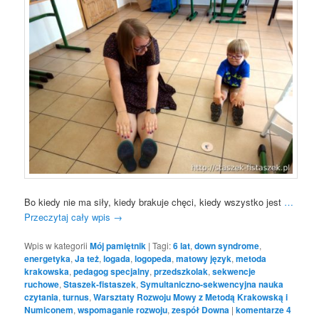
Bo kiedy nie ma siły, kiedy brakuje chęci, kiedy wszystko jest
…
Przeczytaj cały wpis
→
Wpis w kategorii
Mój pamiętnik
|
Tagi:
6 lat
,
down syndrome
,
energetyka
,
Ja też
,
logada
,
logopeda
,
matowy język
,
metoda
krakowska
,
pedagog specjalny
,
przedszkolak
,
sekwencje
ruchowe
,
Staszek-fistaszek
,
Symultaniczno-sekwencyjna nauka
czytania
,
turnus
,
Warsztaty Rozwoju Mowy z Metodą Krakowską i
Numiconem
,
wspomaganie rozwoju
,
zespół Downa
|
komentarze
4