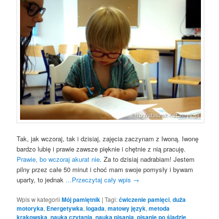
Tak, jak wczoraj, tak i dzisiaj, zajęcia zaczynam z Iwoną. Iwonę
bardzo lubię i prawie zawsze pięknie i chętnie z nią pracuję.
Prawie, bo wczoraj akurat nie
. Za to dzisiaj nadrabiam! Jestem
pilny przez całe 50 minut i choć mam swoje pomysły i bywam
uparty, to jednak
…Przeczytaj cały wpis
→
Wpis w kategorii
Mój pamiętnik
|
Tagi:
ćwiczenie pamięci
,
duża
motoryka
,
Energetywka
,
logada
,
matowy język
,
metoda
krakowska
,
nauka czytania
,
nauka pisania
,
pisanie po śladzie
,