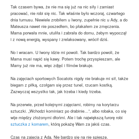
Tak czasem bywa, że nie ma się już na nic siły i zamiast
pracować, nie robi się nic. Tak właśnie było wczoraj, czwartego
dnia turnusu. Niewiele zrobiłem u Iwony, zupełnie nic u Ady, a do
Mateusza nawet nie poszedłem, bo płakałem ze zmęczenia.
Mama porwała mnie, utuliła i zabrała do domu, żebym wypoczął
i z nową energią, wyspany i zrelaksowany, wrócił dziś.
No i wracam. U Iwony idzie mi powoli. Tak bardzo powoli, że
Mama musi napić się kawy. Potem trochę przyspieszam, ale
Mamy już nie ma, więc zdjęć i filmów brakuje.
Na zajęciach sportowych Socatots nigdy nie brakuje mi sił, także
biegam z piłką, czołgam się przez tunel, rzucam kostką.
Zazwyczaj wszystko tak, jak trzeba i kiedy trzeba.
Na przerwie, przed kolejnymi zajęciami, robimy na korytarzu
sztuczki. „Wchodzi kominiarz po drabinie…”, albo robaka, co się
wije między złożonymi dłońmi. Ale i tak największą furorę robi
sztuczka z komarem
, którą pokażę Wam za jakiś czas.
Czas na zajęcia z Adą. Nie bardzo się na nie spieszę.