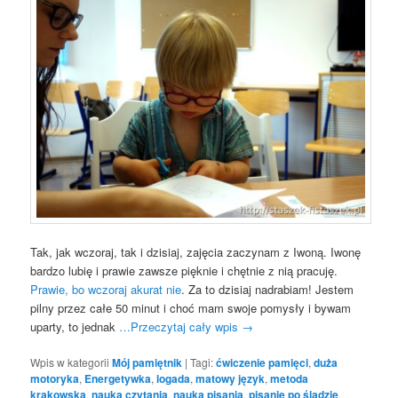
Tak, jak wczoraj, tak i dzisiaj, zajęcia zaczynam z Iwoną. Iwonę
bardzo lubię i prawie zawsze pięknie i chętnie z nią pracuję.
Prawie, bo wczoraj akurat nie
. Za to dzisiaj nadrabiam! Jestem
pilny przez całe 50 minut i choć mam swoje pomysły i bywam
uparty, to jednak
…Przeczytaj cały wpis
→
Wpis w kategorii
Mój pamiętnik
|
Tagi:
ćwiczenie pamięci
,
duża
motoryka
,
Energetywka
,
logada
,
matowy język
,
metoda
krakowska
,
nauka czytania
,
nauka pisania
,
pisanie po śladzie
,