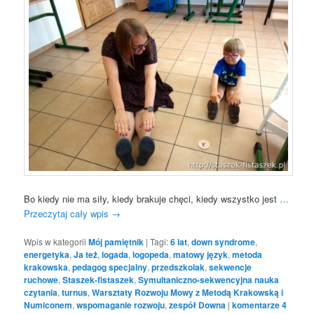
Bo kiedy nie ma siły, kiedy brakuje chęci, kiedy wszystko jest
…
Przeczytaj cały wpis
→
Wpis w kategorii
Mój pamiętnik
|
Tagi:
6 lat
,
down syndrome
,
energetyka
,
Ja też
,
logada
,
logopeda
,
matowy język
,
metoda
krakowska
,
pedagog specjalny
,
przedszkolak
,
sekwencje
ruchowe
,
Staszek-fistaszek
,
Symultaniczno-sekwencyjna nauka
czytania
,
turnus
,
Warsztaty Rozwoju Mowy z Metodą Krakowską i
Numiconem
,
wspomaganie rozwoju
,
zespół Downa
|
komentarze
4