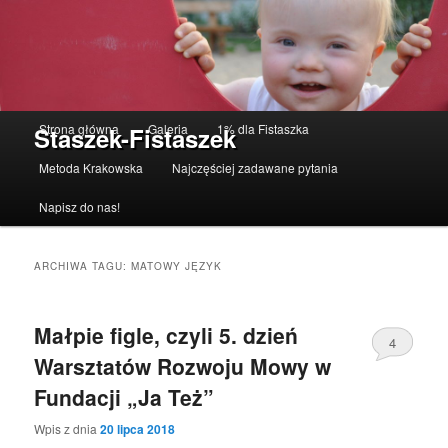
Menu główne
Strona główna
Galeria
1% dla Fistaszka
Staszek-Fistaszek
Przeskocz do tekstu
Przeskocz do widgetów
Metoda Krakowska
Najczęściej zadawane pytania
Napisz do nas!
ARCHIWA TAGU:
MATOWY JĘZYK
Małpie figle, czyli 5. dzień
4
Warsztatów Rozwoju Mowy w
Fundacji „Ja Też”
Wpis z dnia
20 lipca 2018