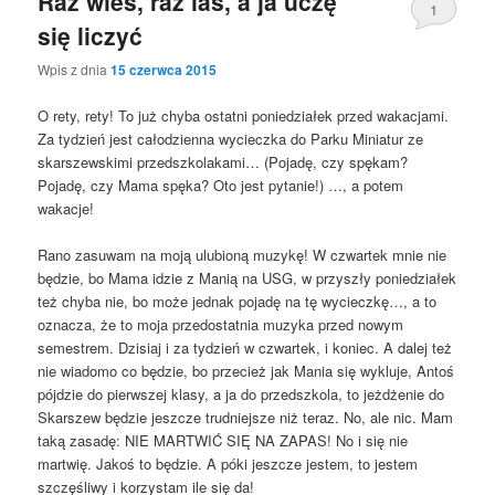
Raz wieś, raz las, a ja uczę
1
się liczyć
Wpis z dnia
15 czerwca 2015
O rety, rety! To już chyba ostatni poniedziałek przed wakacjami.
Za tydzień jest całodzienna wycieczka do Parku Miniatur ze
skarszewskimi przedszkolakami… (Pojadę, czy spękam?
Pojadę, czy Mama spęka? Oto jest pytanie!) …, a potem
wakacje!
Rano zasuwam na moją ulubioną muzykę! W czwartek mnie nie
będzie, bo Mama idzie z Manią na USG, w przyszły poniedziałek
też chyba nie, bo może jednak pojadę na tę wycieczkę…, a to
oznacza, że to moja przedostatnia muzyka przed nowym
semestrem. Dzisiaj i za tydzień w czwartek, i koniec. A dalej też
nie wiadomo co będzie, bo przecież jak Mania się wykluje, Antoś
pójdzie do pierwszej klasy, a ja do przedszkola, to jeżdżenie do
Skarszew będzie jeszcze trudniejsze niż teraz. No, ale nic. Mam
taką zasadę: NIE MARTWIĆ SIĘ NA ZAPAS! No i się nie
martwię. Jakoś to będzie. A póki jeszcze jestem, to jestem
szczęśliwy i korzystam ile się da!