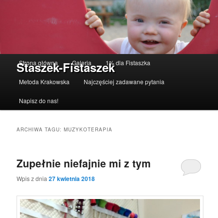
Menu główne
Strona główna
Galeria
1% dla Fistaszka
Staszek-Fistaszek
Przeskocz do tekstu
Przeskocz do widgetów
Metoda Krakowska
Najczęściej zadawane pytania
Napisz do nas!
ARCHIWA TAGU:
MUZYKOTERAPIA
Zupełnie niefajnie mi z tym
Wpis z dnia
27 kwietnia 2018