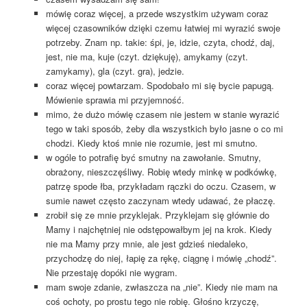
mówię coraz więcej, a przede wszystkim używam coraz
więcej czasowników dzięki czemu łatwiej mi wyrazić swoje
potrzeby. Znam np. takie: śpi, je, idzie, czyta, chodź, daj,
jest, nie ma, kuje (czyt. dziękuję), amykamy (czyt.
zamykamy), gla (czyt. gra), jedzie.
coraz więcej powtarzam. Spodobało mi się bycie papugą.
Mówienie sprawia mi przyjemność.
mimo, że dużo mówię czasem nie jestem w stanie wyrazić
tego w taki sposób, żeby dla wszystkich było jasne o co mi
chodzi. Kiedy ktoś mnie nie rozumie, jest mi smutno.
w ogóle to potrafię być smutny na zawołanie. Smutny,
obrażony, nieszczęśliwy. Robię wtedy minkę w podkówkę,
patrzę spode łba, przykładam rączki do oczu. Czasem, w
sumie nawet często zaczynam wtedy udawać, że płaczę.
zrobił się ze mnie przyklejak. Przyklejam się głównie do
Mamy i najchętniej nie odstępowałbym jej na krok. Kiedy
nie ma Mamy przy mnie, ale jest gdzieś niedaleko,
przychodzę do niej, łapię za rękę, ciągnę i mówię „chodź”.
Nie przestaję dopóki nie wygram.
mam swoje zdanie, zwłaszcza na „nie”. Kiedy nie mam na
coś ochoty, po prostu tego nie robię. Głośno krzyczę,