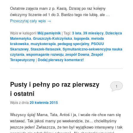
Ostatnie zajęcia mam z p. Kasią. Dzisiaj po raz kolejny
ćwiczymy liczenie od 1 do 3. Bardzo tego nie lubię, ale
…
Przeczytaj cały wpis
→
Wpis w kategorii
Mój pamiętnik
|
Tagi:
3 lata
,
39 miesięcy
,
Dziecięca
Matematyka
,
Gruszczyk-Kolczyńska
,
logopeda
,
metoda
krakowska
,
muzykoterapia
,
pedagog specjalny
,
PSOUU
Skarszewy
,
Staszek-fistaszek
,
Symultaniczno-sekwencyjna nauka
czytania
,
wspomaganie rozwoju
,
zespół Downa
,
Zespół
Terapeutyczny
|
Dodaj pierwszy komentarz!
Pusty i pełny po raz pierwszy
1
i ostatni
Wpis z dnia
20 kwietnia 2015
Wszyscy śpią! Mama, Tata, Antoś i ja, i wcale nie chce nam się
wstawać. Tak jakoś mamy po weekendzie, że… chcielibyśmy
jeszcze jeden! Zwłaszcza, że ten był wyjątkowo intensywny i tak