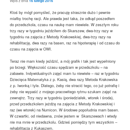
Wpis z dnia
16 lutego 2016
Ktoś by mógł pomyśleć, że pracuję strasznie dużo i pewnie
miałby trochę racji. Ale prawda jest taka, że odkąd poszedłem
do przedszkola, czasu na naukę mam niewiele. W zeszłym roku
trzy razy w tygodniu jeździłem do Skarszew, dwa-trzy razy w
tygodniu na zajęcia z Metody Krakowskiej, dwa-trzy razy na
rehabilitację, dwa razy na basen, raz na hipoterapię i od czasu do
czasu na zajęcia w OWI.
Teraz nie mam kiedy jeździć, a mój grafik i tak jest wypełniony
po brzegi. Większość czasu spędzam w przedszkolu – na
zabawie. Indywidualnych zajęć mam tu niewiele – raz w tygodniu
Dziecięca Matematyka z p. Kasią, dwa razy Metoda Krakowska
z p. Iwonką i tyle. Dlatego, żeby nie stracić tego, co już potrafię i
żeby nie wypaść z mojego pracowitego rytmu szukam zajęć na
zewnątrz. Trzy razy w tygodniu (poniedziałek, wtorek i środa),
przed przedszkolem jeżdżę na zajęcia z Metody Krakowskiej i
raz (we wtorek) na Numicon. W środowe popołudnia mam basen.
W czwartki, od niedawna, znów jestem w Skarszewach i wtedy
nie ma mnie w przedszkolu. Gdzieś pomiędzy tym wszystkim –
rehabilitacja z Kukaszem.