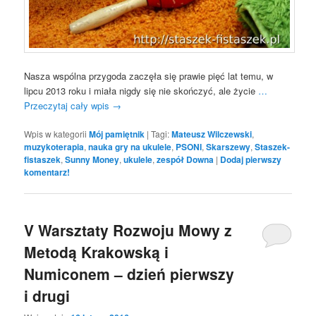
Nasza wspólna przygoda zaczęła się prawie pięć lat temu, w
lipcu 2013 roku i miała nigdy się nie skończyć, ale życie
…
Przeczytaj cały wpis
→
Wpis w kategorii
Mój pamiętnik
|
Tagi:
Mateusz Wilczewski
,
muzykoterapia
,
nauka gry na ukulele
,
PSONI
,
Skarszewy
,
Staszek-
fistaszek
,
Sunny Money
,
ukulele
,
zespół Downa
|
Dodaj pierwszy
komentarz!
V Warsztaty Rozwoju Mowy z
Metodą Krakowską i
Numiconem – dzień pierwszy
i drugi