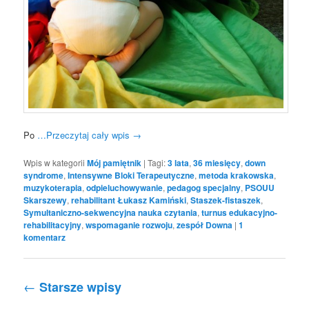
Po
…Przeczytaj cały wpis
→
Wpis w kategorii
Mój pamiętnik
|
Tagi:
3 lata
,
36 miesięcy
,
down
syndrome
,
Intensywne Bloki Terapeutyczne
,
metoda krakowska
,
muzykoterapia
,
odpieluchowywanie
,
pedagog specjalny
,
PSOUU
Skarszewy
,
rehabilitant Łukasz Kamiński
,
Staszek-fistaszek
,
Symultaniczno-sekwencyjna nauka czytania
,
turnus edukacyjno-
rehabilitacyjny
,
wspomaganie rozwoju
,
zespół Downa
|
1
komentarz
Nawigacja po wpisach
←
Starsze wpisy