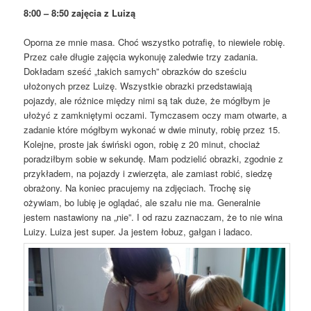
8:00 – 8:50 zajęcia z Luizą
Oporna ze mnie masa. Choć wszystko potrafię, to niewiele robię.
Przez całe długie zajęcia wykonuję zaledwie trzy zadania.
Dokładam sześć „takich samych” obrazków do sześciu
ułożonych przez Luizę. Wszystkie obrazki przedstawiają
pojazdy, ale różnice między nimi są tak duże, że mógłbym je
ułożyć z zamkniętymi oczami. Tymczasem oczy mam otwarte, a
zadanie które mógłbym wykonać w dwie minuty, robię przez 15.
Kolejne, proste jak świński ogon, robię z 20 minut, chociaż
poradziłbym sobie w sekundę. Mam podzielić obrazki, zgodnie z
przykładem, na pojazdy i zwierzęta, ale zamiast robić, siedzę
obrażony. Na koniec pracujemy na zdjęciach. Trochę się
ożywiam, bo lubię je oglądać, ale szału nie ma. Generalnie
jestem nastawiony na „nie”. I od razu zaznaczam, że to nie wina
Luizy. Luiza jest super. Ja jestem łobuz, gałgan i ladaco.