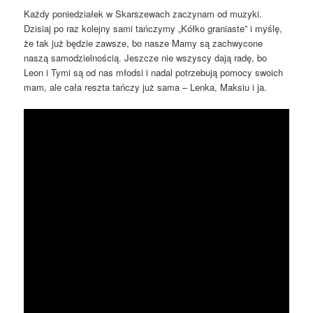
Każdy poniedziałek w Skarszewach zaczynam od muzyki.
Dzisiaj po raz kolejny sami tańczymy „Kółko graniaste” i myślę,
że tak już będzie zawsze, bo nasze Mamy są zachwycone
naszą samodzielnością. Jeszcze nie wszyscy dają radę, bo
Leon i Tymi są od nas młodsi i nadal potrzebują pomocy swoich
mam, ale cała reszta tańczy już sama – Lenka, Maksiu i ja.