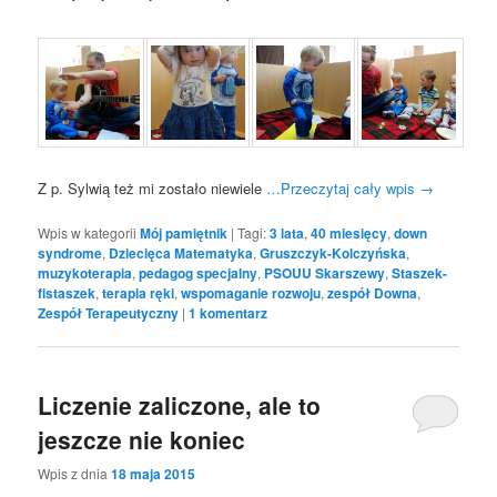
Z p. Sylwią też mi zostało niewiele
…Przeczytaj cały wpis
→
Wpis w kategorii
Mój pamiętnik
|
Tagi:
3 lata
,
40 miesięcy
,
down
syndrome
,
Dziecięca Matematyka
,
Gruszczyk-Kolczyńska
,
muzykoterapia
,
pedagog specjalny
,
PSOUU Skarszewy
,
Staszek-
fistaszek
,
terapia ręki
,
wspomaganie rozwoju
,
zespół Downa
,
Zespół Terapeutyczny
|
1
komentarz
Liczenie zaliczone, ale to
jeszcze nie koniec
Wpis z dnia
18 maja 2015