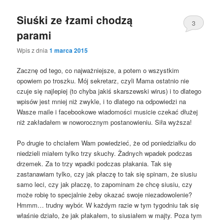
Siuśki ze łzami chodzą
3
parami
Wpis z dnia
1 marca 2015
Zacznę od tego, co najważniejsze, a potem o wszystkim
opowiem po troszku. Mój sekretarz, czyli Mama ostatnio nie
czuje się najlepiej (to chyba jakiś skarszewski wirus) i to dlatego
wpisów jest mniej niż zwykle, i to dlatego na odpowiedzi na
Wasze maile i facebookowe wiadomości musicie czekać dłużej
niż zakładałem w noworocznym postanowieniu. Siła wyższa!
Po drugie to chciałem Wam powiedzieć, że od poniedziałku do
niedzieli miałem tylko trzy skuchy. Żadnych wpadek podczas
drzemek. Za to trzy wpadki podczas płakania. Tak się
zastanawiam tylko, czy jak płaczę to tak się spinam, że siusiu
samo leci, czy jak płaczę, to zapominam że chcę siusiu, czy
może robię to specjalnie żeby okazać swoje niezadowolenie?
Hmmm… trudny wybór. W każdym razie w tym tygodniu tak się
właśnie działo, że jak płakałem, to siusiałem w majty. Poza tym