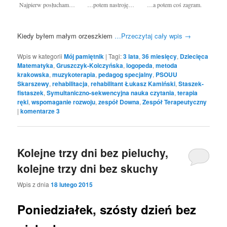
Najpierw posłucham…
…potem nastroję…
…a potem coś zagram.
Kiedy byłem małym orzeszkiem
…Przeczytaj cały wpis
→
Wpis w kategorii
Mój pamiętnik
|
Tagi:
3 lata
,
36 miesięcy
,
Dziecięca
Matematyka
,
Gruszczyk-Kolczyńska
,
logopeda
,
metoda
krakowska
,
muzykoterapia
,
pedagog specjalny
,
PSOUU
Skarszewy
,
rehabilitacja
,
rehabilitant Łukasz Kamiński
,
Staszek-
fistaszek
,
Symultaniczno-sekwencyjna nauka czytania
,
terapia
ręki
,
wspomaganie rozwoju
,
zespół Downa
,
Zespół Terapeutyczny
|
komentarze
3
Kolejne trzy dni bez pieluchy,
kolejne trzy dni bez skuchy
Wpis z dnia
18 lutego 2015
Poniedziałek, szósty dzień bez