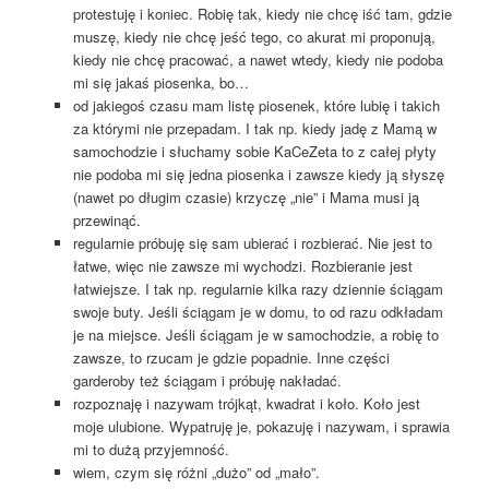
protestuję i koniec. Robię tak, kiedy nie chcę iść tam, gdzie
muszę, kiedy nie chcę jeść tego, co akurat mi proponują,
kiedy nie chcę pracować, a nawet wtedy, kiedy nie podoba
mi się jakaś piosenka, bo…
od jakiegoś czasu mam listę piosenek, które lubię i takich
za którymi nie przepadam. I tak np. kiedy jadę z Mamą w
samochodzie i słuchamy sobie KaCeZeta to z całej płyty
nie podoba mi się jedna piosenka i zawsze kiedy ją słyszę
(nawet po długim czasie) krzyczę „nie” i Mama musi ją
przewinąć.
regularnie próbuję się sam ubierać i rozbierać. Nie jest to
łatwe, więc nie zawsze mi wychodzi. Rozbieranie jest
łatwiejsze. I tak np. regularnie kilka razy dziennie ściągam
swoje buty. Jeśli ściągam je w domu, to od razu odkładam
je na miejsce. Jeśli ściągam je w samochodzie, a robię to
zawsze, to rzucam je gdzie popadnie. Inne części
garderoby też ściągam i próbuję nakładać.
rozpoznaję i nazywam trójkąt, kwadrat i koło. Koło jest
moje ulubione. Wypatruję je, pokazuję i nazywam, i sprawia
mi to dużą przyjemność.
wiem, czym się różni „dużo” od „mało”.