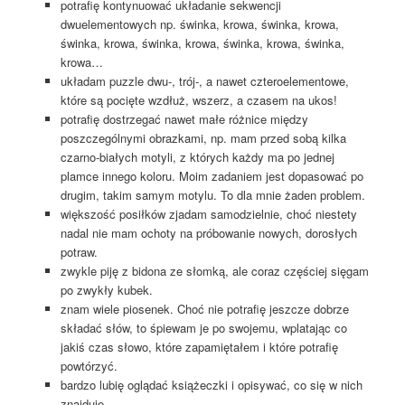
potrafię kontynuować układanie sekwencji
dwuelementowych np. świnka, krowa, świnka, krowa,
świnka, krowa, świnka, krowa, świnka, krowa, świnka,
krowa…
układam puzzle dwu-, trój-, a nawet czteroelementowe,
które są pocięte wzdłuż, wszerz, a czasem na ukos!
potrafię dostrzegać nawet małe różnice między
poszczególnymi obrazkami, np. mam przed sobą kilka
czarno-białych motyli, z których każdy ma po jednej
plamce innego koloru. Moim zadaniem jest dopasować po
drugim, takim samym motylu. To dla mnie żaden problem.
większość posiłków zjadam samodzielnie, choć niestety
nadal nie mam ochoty na próbowanie nowych, dorosłych
potraw.
zwykle piję z bidona ze słomką, ale coraz częściej sięgam
po zwykły kubek.
znam wiele piosenek. Choć nie potrafię jeszcze dobrze
składać słów, to śpiewam je po swojemu, wplatając co
jakiś czas słowo, które zapamiętałem i które potrafię
powtórzyć.
bardzo lubię oglądać książeczki i opisywać, co się w nich
znajduje.