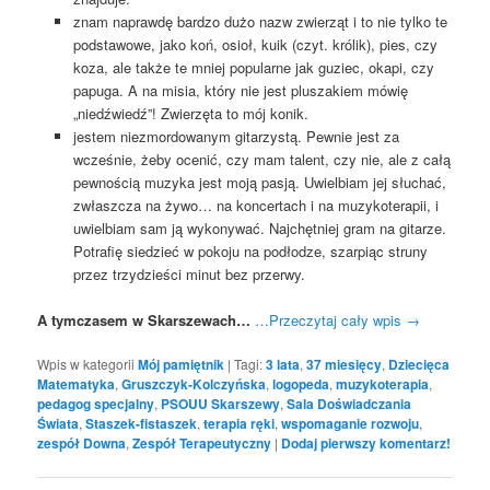
znam naprawdę bardzo dużo nazw zwierząt i to nie tylko te
podstawowe, jako koń, osioł, kuik (czyt. królik), pies, czy
koza, ale także te mniej popularne jak guziec, okapi, czy
papuga. A na misia, który nie jest pluszakiem mówię
„niedźwiedź”! Zwierzęta to mój konik.
jestem niezmordowanym gitarzystą. Pewnie jest za
wcześnie, żeby ocenić, czy mam talent, czy nie, ale z całą
pewnością muzyka jest moją pasją. Uwielbiam jej słuchać,
zwłaszcza na żywo… na koncertach i na muzykoterapii, i
uwielbiam sam ją wykonywać. Najchętniej gram na gitarze.
Potrafię siedzieć w pokoju na podłodze, szarpiąc struny
przez trzydzieści minut bez przerwy.
A tymczasem w Skarszewach…
…Przeczytaj cały wpis
→
Wpis w kategorii
Mój pamiętnik
|
Tagi:
3 lata
,
37 miesięcy
,
Dziecięca
Matematyka
,
Gruszczyk-Kolczyńska
,
logopeda
,
muzykoterapia
,
pedagog specjalny
,
PSOUU Skarszewy
,
Sala Doświadczania
Świata
,
Staszek-fistaszek
,
terapia ręki
,
wspomaganie rozwoju
,
zespół Downa
,
Zespół Terapeutyczny
|
Dodaj pierwszy komentarz!