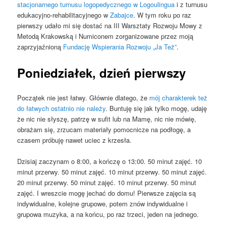
stacjonarnego turnusu logopedycznego w Logoulingua
i z turnusu
edukacyjno-rehabilitacyjnego w
Zabajce
. W tym roku po raz
pierwszy udało mi się dostać na III Warsztaty Rozwoju Mowy z
Metodą Krakowską i Numiconem zorganizowane przez moją
zaprzyjaźnioną
Fundację Wspierania Rozwoju „Ja Też”
.
Poniedziałek, dzień pierwszy
Początek nie jest łatwy. Głównie dlatego, że
mój charakterek też
do łatwych ostatnio nie należy
. Buntuję się jak tylko mogę, udaję
że nic nie słyszę, patrzę w sufit lub na Mamę, nic nie mówię,
obrażam się, zrzucam materiały pomocnicze na podłogę, a
czasem próbuję nawet uciec z krzesła.
Dzisiaj zaczynam o 8:00, a kończę o 13:00. 50 minut zajęć. 10
minut przerwy. 50 minut zajęć. 10 minut przerwy. 50 minut zajęć.
20 minut przerwy. 50 minut zajęć. 10 minut przerwy. 50 minut
zajęć. I wreszcie mogę jechać do domu! Pierwsze zajęcia są
indywidualne, kolejne grupowe, potem znów indywidualne i
grupowa muzyka, a na końcu, po raz trzeci, jeden na jednego.