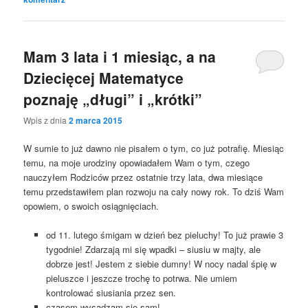
Mam 3 lata i 1 miesiąc, a na
Dziecięcej Matematyce
poznaję „długi” i „krótki”
Wpis z dnia
2 marca 2015
W sumie to już dawno nie pisałem o tym, co już potrafię. Miesiąc
temu, na moje urodziny opowiadałem Wam o tym, czego
nauczyłem Rodziców przez ostatnie trzy lata, dwa miesiące
temu przedstawiłem plan rozwoju na cały nowy rok. To dziś Wam
opowiem, o swoich osiągnięciach.
od 11. lutego śmigam w dzień bez pieluchy! To już prawie 3
tygodnie! Zdarzają mi się wpadki – siusiu w majty, ale
dobrze jest! Jestem z siebie dumny! W nocy nadal śpię w
pieluszce i jeszcze trochę to potrwa. Nie umiem
kontrolować siusiania przez sen.
czasem wysadzam się sam!