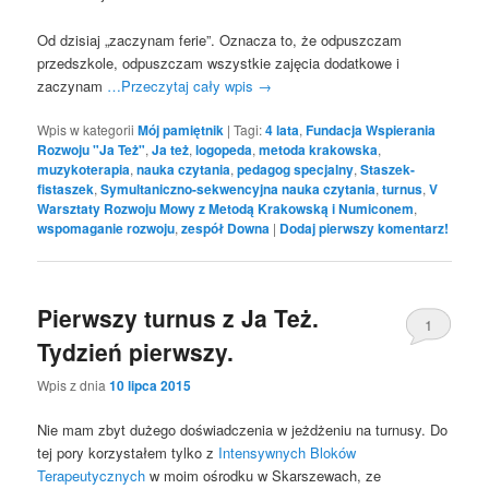
Od dzisiaj „zaczynam ferie”. Oznacza to, że odpuszczam
przedszkole, odpuszczam wszystkie zajęcia dodatkowe i
zaczynam
…Przeczytaj cały wpis
→
Wpis w kategorii
Mój pamiętnik
|
Tagi:
4 lata
,
Fundacja Wspierania
Rozwoju "Ja Też"
,
Ja też
,
logopeda
,
metoda krakowska
,
muzykoterapia
,
nauka czytania
,
pedagog specjalny
,
Staszek-
fistaszek
,
Symultaniczno-sekwencyjna nauka czytania
,
turnus
,
V
Warsztaty Rozwoju Mowy z Metodą Krakowską i Numiconem
,
wspomaganie rozwoju
,
zespół Downa
|
Dodaj pierwszy komentarz!
Pierwszy turnus z Ja Też.
1
Tydzień pierwszy.
Wpis z dnia
10 lipca 2015
Nie mam zbyt dużego doświadczenia w jeżdżeniu na turnusy. Do
tej pory korzystałem tylko z
Intensywnych Bloków
Terapeutycznych
w moim ośrodku w Skarszewach, ze