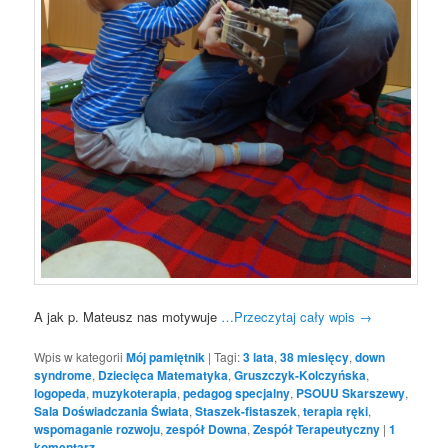
A jak p. Mateusz nas motywuje
…Przeczytaj cały wpis
→
Wpis w kategorii
Mój pamiętnik
|
Tagi:
3 lata
,
38 miesięcy
,
down
syndrome
,
Dziecięca Matematyka
,
Gruszczyk-Kolczyńska
,
logopeda
,
muzykoterapia
,
pedagog specjalny
,
PSOUU Skarszewy
,
Sala Doświadczania Świata
,
Staszek-fistaszek
,
terapia ręki
,
wspomaganie rozwoju
,
zespół Downa
,
Zespół Terapeutyczny
|
1
komentarz