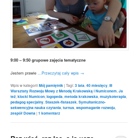
9:00 – 9:50 grupowe zajęcia tematyczne
Jestem prawie
…Przeczytaj cały wpis
→
Wpis w kategorii
Mój pamiętnik
|
Tagi:
3 lata
,
40 miesięcy
,
III
Warsztaty Rozwoju Mowy z Metodą Krakowską i Numiconem
,
Ja
też
,
klocki Numicon
,
logopeda
,
metoda krakowska
,
muzykoterapia
,
pedagog specjalny
,
Staszek-fistaszek
,
Symultaniczno-
sekwencyjna nauka czytania
,
turnus
,
wspomaganie rozwoju
,
zespół Downa
|
1
komentarz