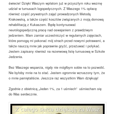
świecie! Dzięki Waszym wpłatom już w przyszłym roku wezmę
udział w turnusach logopedycznych. Z Waszego 1% opłacę
również część prywatnych zajęć prowadzonych Metodą
Krakowską, a także część kosztów związanych z moją domową
rehabilitacją z Kukaszem. Będę kontynuować
neurologopedyczną pracę nad oswajaniem z prawdziwym
jedzeniem. Mam zamiar uczestniczyć w regularnych zajęciach,
które pomogą mi pokonać mój strach przed nowymi potrawami, a
także nauczą mnie jak poprawnie gryźć, przeżuwać i połykać.
Jestem zapisany również na rezerwową listę turnusową w Szkole
Jedzenia.
Bez Waszego wsparcia, nigdy nie mógłbym sobie na to pozwolić.
Nie byłoby mnie na to stać. Jestem ogromnie wzruszony tym, że
o mnie pamiętaliście. Jeszcze raz wszystkim Wam dziękuję!
Zgodnie z obietnicą „Jeden 1%, za 1 uśmiech” uśmiecham się
do Was serdecznie.