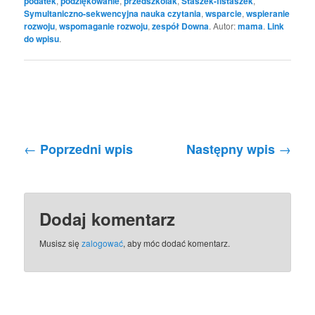
podatek
,
podziękowanie
,
przedszkolak
,
Staszek-fistaszek
,
Symultaniczno-sekwencyjna nauka czytania
,
wsparcie
,
wspieranie
rozwoju
,
wspomaganie rozwoju
,
zespół Downa
. Autor:
mama
.
Link
do wpisu
.
Nawigacja po wpisach
←
→
Poprzedni wpis
Następny wpis
Dodaj komentarz
Musisz się
zalogować
, aby móc dodać komentarz.