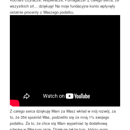
wszystkich sił… dziękuję! Na moje fundacyjne konto wpłynęły
ostatnie procenty z Waszego podatku.
Z całego serca dziękuję Wam za Wasz wkład w mój rozwój, za
to, że 354 spośród Was, podzieliło się ze mną 1% swojego
podatku. Za to, że chce się Wam wypełniać tę dodatkową
rubrykę w Waszym picie. Dziękuję także tym, którzy moją