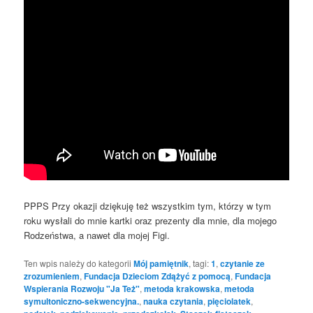
PPPS Przy okazji dziękuję też wszystkim tym, którzy w tym
roku wysłali do mnie kartki oraz prezenty dla mnie, dla mojego
Rodzeństwa, a nawet dla mojej Figi.
Ten wpis należy do kategorii
Mój pamiętnik
, tagi:
1
,
czytanie ze
zrozumieniem
,
Fundacja Dzieciom Zdążyć z pomocą
,
Fundacja
Wspierania Rozwoju "Ja Też"
,
metoda krakowska
,
metoda
symultoniczno-sekwencyjna.
,
nauka czytania
,
pięciolatek
,