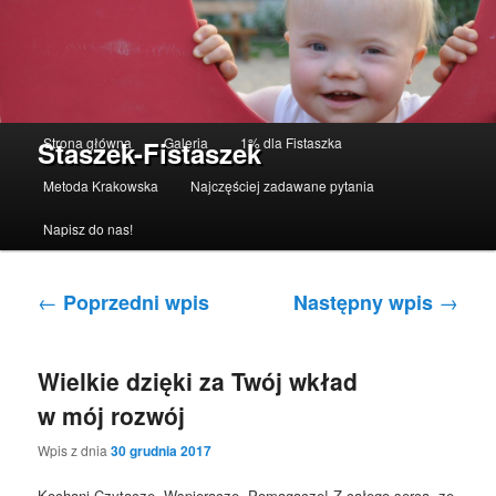
Menu główne
Strona główna
Galeria
1% dla Fistaszka
Staszek-Fistaszek
Przeskocz do tekstu
Przeskocz do widgetów
Metoda Krakowska
Najczęściej zadawane pytania
Napisz do nas!
Nawigacja po wpisach
←
→
Poprzedni wpis
Następny wpis
Wielkie dzięki za Twój wkład
w mój rozwój
Wpis z dnia
30 grudnia 2017
Kochani Czytacze, Wspieracze, Pomagacze! Z całego serca, ze