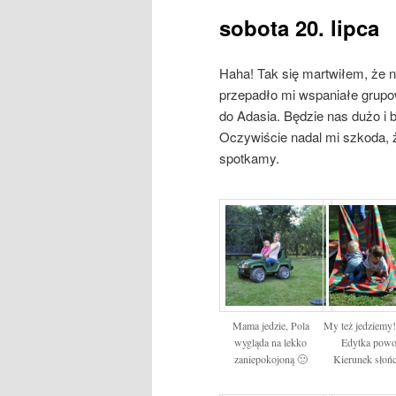
sobota 20. lipca
Haha! Tak się martwiłem, że n
przepadło mi wspaniałe grupow
do Adasia. Będzie nas dużo i b
Oczywiście nadal mi szkoda, ż
spotkamy.
Mama jedzie, Pola
My też jedziemy!
wygląda na lekko
Edytka powo
zaniepokojoną 🙂
Kierunek słoń