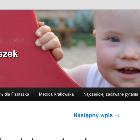
szek
% dla Fistaszka
Metoda Krakowska
Najczęściej zadawane pytania
→
Następny wpis