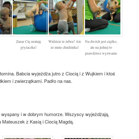
Zaraz Cię uratuję
Widzicie te żebra? Ale
Na dwóch jest ciężko,
gryzaczku!
ze mnie chudzinka!
ale na jednej to
prawdziwe wyzwanie
ina. Babcia wyjeżdża jutro z Ciocią i z Wujkiem i ktoś
kiem i zwierzątkami. Padło na nas.
m wyspany i w dobrym humorze. Wszyscy wyjeżdżają,
 Mateuszek z Kasią i Ciocią Magdą.