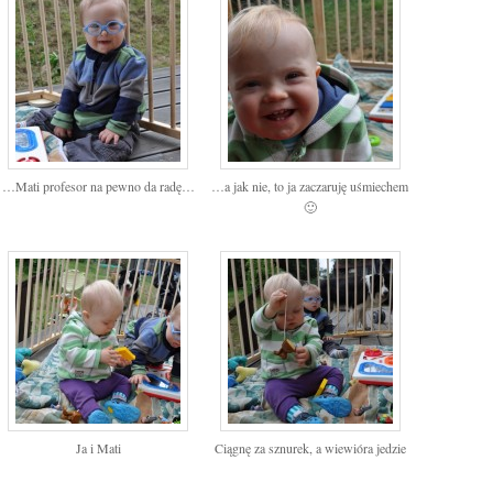
…Mati profesor na pewno da radę…
…a jak nie, to ja zaczaruję uśmiechem
🙂
Ja i Mati
Ciągnę za sznurek, a wiewióra jedzie