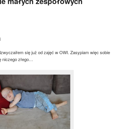
nie małych zespołowych
a
dzwyczaiłem się już od zajęć w OWI. Zasypiam więc sobie
ię niczego złego…