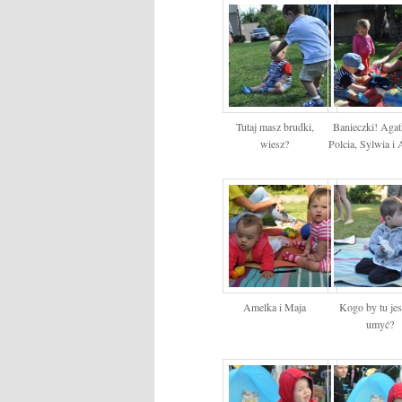
Tutaj masz brudki,
Banieczki! Agatk
wiesz?
Polcia, Sylwia i
Amelka i Maja
Kogo by tu je
umyć?