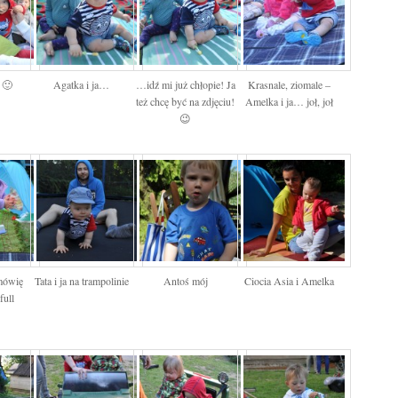
 🙂
Agatka i ja…
…idź mi już chłopie! Ja
Krasnale, ziomale –
też chcę być na zdjęciu!
Amelka i ja… joł, joł
😉
 mówię
Tata i ja na trampolinie
Antoś mój
Ciocia Asia i Amelka
full