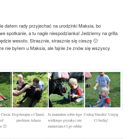
ie dałem rady przyjechać na urodzinki Maksia, bo
e spotkanie, a tu nagle niespodzianka! Jedziemy na grilla
ędzie wesoło. Strasznie, strasznie się cieszę 🙂
e nie byłem u Maksia, ale fajnie że znów się wszyscy
 Ciocia
Dogoterapia z Chanel,
Ja znalazłem sobie tego
Czekaj Staszku! Umyję
zi!
pieskiem Adasia
wielkiego gryzaka i nie
Ci buźkę!
ce 🙂
zamierzam Ci go oddać