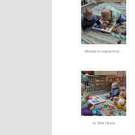
Musimy to rozpracować…
Ja, Mati i Kasia