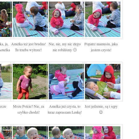
a, ja,
Amelka też jest brudna!
Nie, nie, my nic złego
Popatrz mamusiu, jaka
 Amelka
Tu trzeba wytrzeć!
nie robiliśmy 🙂
jestem czysta!
szcze
Może Polcie? Nie, za
Amelka już czysta, to
Jest jedzenie, są i sępy
szybko chodzi!
teraz zapraszam Lenkę!
😉