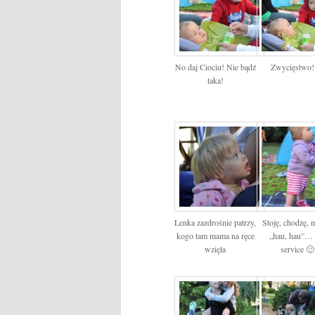
No daj Ciociu! Nie bądź
Zwycięstwo!
taka!
Lenka zazdrośnie patrzy,
Stoję, chodzę,
kogo tam mama na ręce
„hau, hau”… 
wzięła
service 🙂