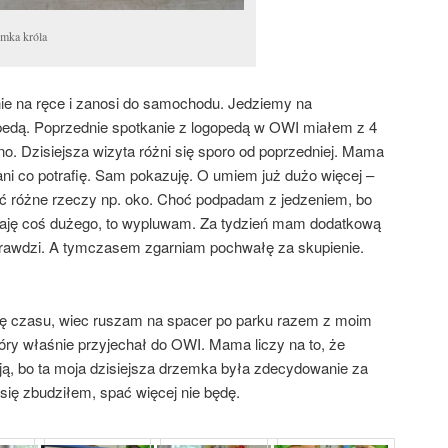
mka króla
e na ręce i zanosi do samochodu. Jedziemy na
ogopedą. Poprzednie spotkanie z logopedą w OWI miałem z 4
o. Dzisiejsza wizyta różni się sporo od poprzedniej. Mama
pani co potrafię. Sam pokazuję. O umiem już dużo więcej –
ać
różne rzeczy np. oko. Choć podpadam z jedzeniem, bo
staję coś dużego, to wypluwam. Za tydzień mam dodatkową
sprawdzi. A tymczasem zgarniam pochwałę za skupienie.
hę czasu, wiec ruszam na spacer po parku razem z moim
óry właśnie przyjechał do OWI. Mama liczy na to, że
acją, bo ta moja dzisiejsza drzemka była zdecydowanie za
 się zbudziłem, spać więcej nie będę.