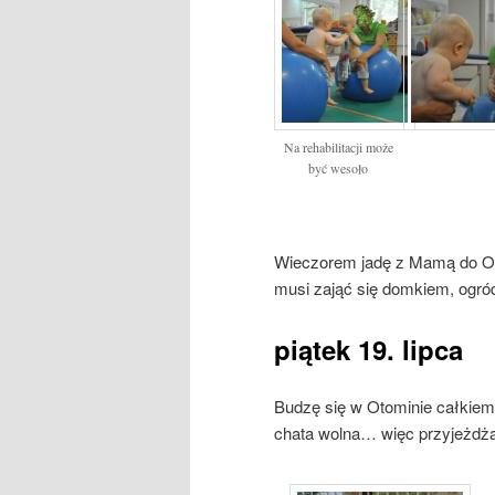
Na rehabilitacji może
być wesoło
Wieczorem jadę z Mamą do Otom
musi zająć się domkiem, ogród
piątek 19. lipca
Budzę się w Otominie całkie
chata wolna… więc przyjeżdża