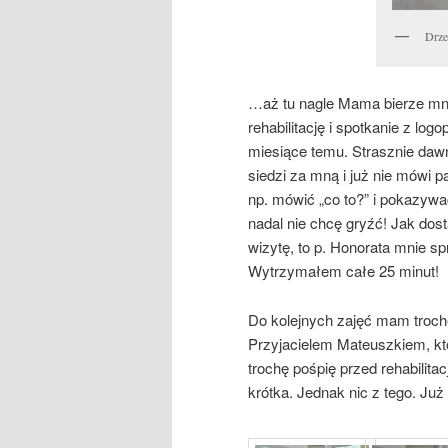
Drze
…aż tu nagle Mama bierze mni
rehabilitację i spotkanie z l
miesiące temu. Strasznie dawn
siedzi za mną i już nie mówi 
np. mówić „co to?” i pokazyw
nadal nie chcę gryźć! Jak do
wizytę, to p. Honorata mnie 
Wytrzymałem całe 25 minut!
Do kolejnych zajęć mam troc
Przyjacielem Mateuszkiem, kt
trochę pośpię przed rehabilit
krótka. Jednak nic z tego. Już