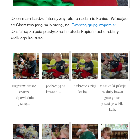
Dzień mam bardzo intensywny, ale to nadal nie koniec. Wracając
ze Skarszew jadę na Morenę, na
„Twórczą grupę wsparcia”.
Dzisiaj są zajęcia plastyczne i metodą Papier-mâché robimy
wielkiego kaktusa.
Najpierw muszę
…podrzeć ją na
…i ukręcić z niej
Małe kulki pakuję
znaleźć
kawałki…
kulkę.
w duży kawał
odpowiednią
gazety i tak
gazetę…
powstaje wielka
kula.