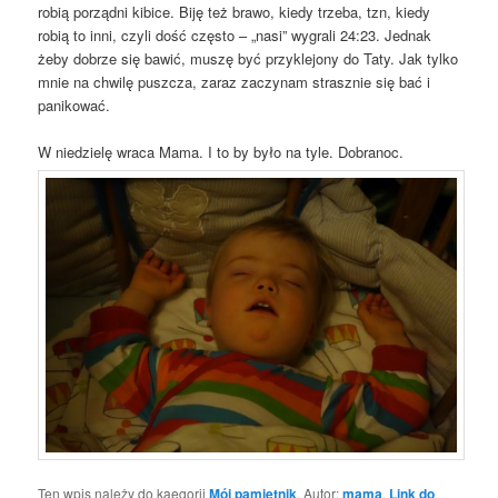
robią porządni kibice. Biję też brawo, kiedy trzeba, tzn, kiedy
robią to inni, czyli dość często – „nasi” wygrali 24:23. Jednak
żeby dobrze się bawić, muszę być przyklejony do Taty. Jak tylko
mnie na chwilę puszcza, zaraz zaczynam strasznie się bać i
panikować.
W niedzielę wraca Mama. I to by było na tyle. Dobranoc.
Ten wpis należy do kaegorii
Mój pamiętnik
. Autor:
mama
.
Link do