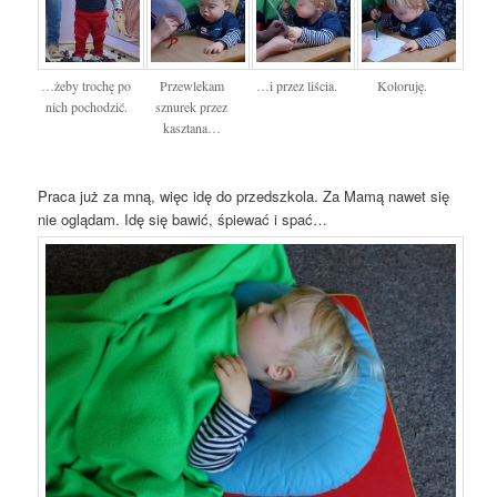
…żeby trochę po
Przewlekam
…i przez liścia.
Koloruję.
nich pochodzić.
sznurek przez
kasztana…
Praca już za mną, więc idę do przedszkola. Za Mamą nawet się
nie oglądam. Idę się bawić, śpiewać i spać…