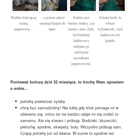
Wielkie kule łączę
…a potem całość
Kaktus jest
Ostatni krok, to
taśmą
smaruję klejem do
bardzo mokry, a ja
wbicie
papierową…
tapet.
razem z nim. Żeby
wykałaczek, czyli
był bardziej
kaktusowych
kaktusowy
igiełek.
oklejam go
zielonymi
ręcznikami
papierowymi.
Ponieważ kończę dziś 32 miesiące, to trochę Wam opowiem
o sobie…
potrafię powtarzać sylaby.
chcę być samodzielny! Nie lubię gdy ktoś pomaga mi w
ubieraniu się, mimo że nie bardzo udaje mi się zrobić to
samemu. Ale się staram i próbuję. Bodziaki, bluzeczki,
pieluchę, spodnie, skarpety, buty. Wszystko próbuję sam.
Czapę potrafię już od dawna. W sumie to spodnie też