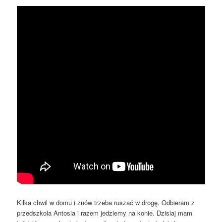
Kilka chwil w domu i znów trzeba ruszać w drogę. Odbieram z
przedszkola Antosia i razem jedziemy na konie. Dzisiaj mam