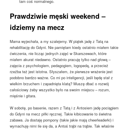
tam coś normalnego.
Prawdziwie męski weekend –
idziemy na mecz
Mama wyjechała, a my szalejemy. W piątek jadę z Tatą na
rehabilitację do Gdyni. Nie pamiętam kiedy ostatnio miałem takie
ćwiczenia, nie licząc jednych zajęć w Skarszewach, które
miałem akurat niedawno. Ostatnio pracuję tylko nad głową –
zajęcia z psychologiem, pedagogiem, logopedą, a przecież
rzeźba też jest istotna. Słyszałem, że pierwsze wrażenie jest
podobno bardzo ważne. Co mi po inteligencji, jeśli będę stał z
wielkim brzuchem i zapadnięta klatą? Muszę dbać o rozwój
całościowy żeby wszystko było na swoim miejscu – rozum,
mięśnie i gitara.
W sobotę, po basenie, razem z Tatą i z Antosiem jadę pociągiem
do Gdyni na mecz piłki ręcznej. Takie kibicowanie to świetna
zabawa. Ja dostaję pompony (takie jakie mają cheerleaderki) i
wymachuję nimi ile się da, a Antoś trąbi na trąbie. Tak właśnie