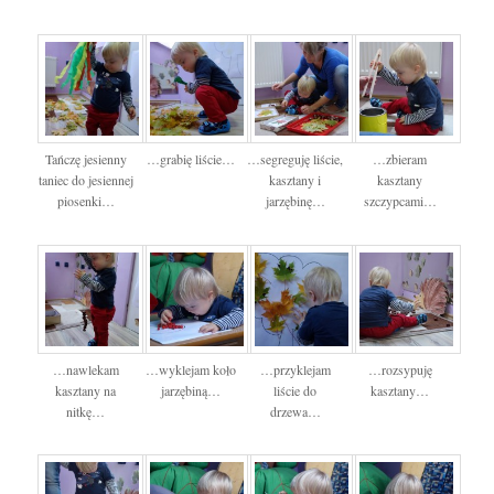
Tańczę jesienny
…grabię liście…
…segreguję liście,
…zbieram
taniec do jesiennej
kasztany i
kasztany
piosenki…
jarzębinę…
szczypcami…
…nawlekam
…wyklejam koło
…przyklejam
…rozsypuję
kasztany na
jarzębiną…
liście do
kasztany…
nitkę…
drzewa…