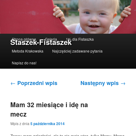
Menu główne
Strona główna
Galeria
1% dla Fistaszka
Staszek-Fistaszek
Przeskocz do tekstu
Przeskocz do widgetów
Metoda Krakowska
Najczęściej zadawane pytania
Napisz do nas!
Nawigacja po wpisach
←
→
Poprzedni wpis
Następny wpis
Mam 32 miesiące i idę na
mecz
Wpis z dnia
5 października 2014
Znowu mam zaległości, ale to nie moja wina, tylko Mamy. Mama