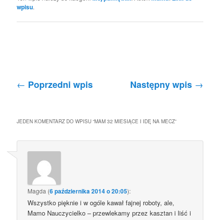
wpisu
.
Nawigacja po wpisach
←
→
Poprzedni wpis
Następny wpis
JEDEN KOMENTARZ DO WPISU “
MAM 32 MIESIĄCE I IDĘ NA MECZ
”
Magda
(
6 października 2014 o 20:05
):
Wszystko pięknie i w ogóle kawał fajnej roboty, ale,
Mamo Nauczycielko – przewlekamy przez kasztan i liść i