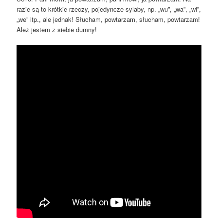
razie są to krótkie rzeczy, pojedyncze sylaby, np. „wu”, „wa”, „wi”,
„we” itp., ale jednak! Słucham, powtarzam, słucham, powtarzam!
Ależ jestem z siebie dumny!