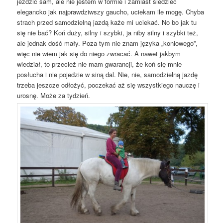
jeździć sam, ale nie jestem w formie i zamiast siedzieć
elegancko jak najprawdziwszy gaucho, uciekam ile mogę. Chyba
strach przed samodzielną jazdą każe mi uciekać. No bo jak tu
się nie bać? Koń duży, silny i szybki, ja niby silny i szybki też,
ale jednak dość mały. Poza tym nie znam języka „koniowego”,
więc nie wiem jak się do niego zwracać. A nawet jakbym
wiedział, to przecież nie mam gwarancji, że koń się mnie
posłucha i nie pojedzie w siną dal. Nie, nie, samodzielną jazdę
trzeba jeszcze odłożyć, poczekać aż się wszystkiego nauczę i
urosnę. Może za tydzień.