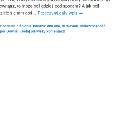
 zewnątrz, to może boli gdzieś pod spodem? A jak boli
zieje się tam coś
…Przeczytaj cały wpis
→
i:
badanie ciśnienia
,
badanie dna oka
,
dr Wawak
,
nadwzroczność
,
spół Downa
|
Dodaj pierwszy komentarz!