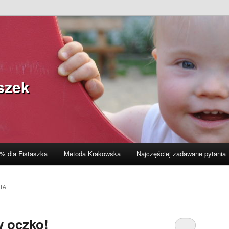
szek
% dla Fistaszka
Metoda Krakowska
Najczęściej zadawane pytania
IA
w oczko!