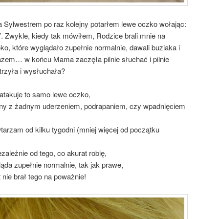
a Sylwestrem po raz kolejny potarłem lewe oczko wołając:
”. Zwykle, kiedy tak mówiłem, Rodzice brali mnie na
 oko, które wyglądało zupełnie normalnie, dawali buziaka i
razem… w końcu Mama zaczęła pilnie słuchać i pilnie
trzyła i wysłuchała?
atakuje to samo lewe oczko,
zany z żadnym uderzeniem, podrapaniem, czy wpadnięciem
tarzam od kilku tygodni (mniej więcej od początku
zależnie od tego, co akurat robię,
ąda zupełnie normalnie, tak jak prawe,
t nie brał tego na poważnie!