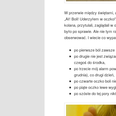
W przerwie między świętami, 
„Ał! Boli! Uderzyłem w oczko!
kolana, przytulali, zaglądali w
było po sprawie. Ale nie tym 
obserwować. I wiecie co wypa
po pierwsze ból zawsze 
po drugie nie jest zwią
czegoś do środka,
po trzecie mój alarm pow
grudnia), co drugi dzień,
po czwarte oczko boli nie
po piąte oczko lewe wygl
po szóste do tej pory nik