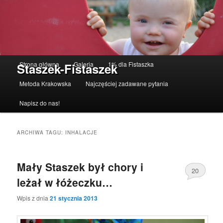
Menu główne
Strona główna
Galeria
1% dla Fistaszka
Staszek-Fistaszek
Przeskocz do tekstu
Przeskocz do widgetów
Metoda Krakowska
Najczęściej zadawane pytania
Napisz do nas!
ARCHIWA TAGU:
INHALACJE
Mały Staszek był chory i
20
leżał w łóżeczku…
Wpis z dnia
21 stycznia 2013