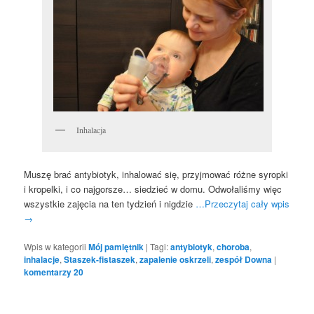
Inhalacja
Muszę brać antybiotyk, inhalować się, przyjmować różne syropki
i kropelki, i co najgorsze… siedzieć w domu. Odwołaliśmy więc
wszystkie zajęcia na ten tydzień i nigdzie
…Przeczytaj cały wpis
→
Wpis w kategorii
Mój pamiętnik
|
Tagi:
antybiotyk
,
choroba
,
inhalacje
,
Staszek-fistaszek
,
zapalenie oskrzeli
,
zespół Downa
|
komentarzy
20