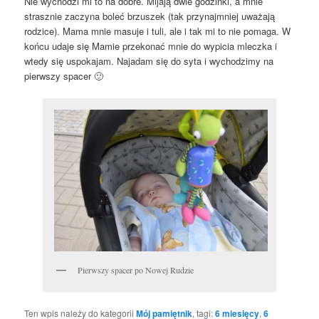
Nie wychodzi mi to na dobre. Mijają dwie godzinki, a mnie
strasznie zaczyna boleć brzuszek (tak przynajmniej uważają
rodzice). Mama mnie masuje i tuli, ale i tak mi to nie pomaga. W
końcu udaje się Mamie przekonać mnie do wypicia mleczka i
wtedy się uspokajam. Najadam się do syta i wychodzimy na
pierwszy spacer 🙂
Pierwszy spacer po Nowej Rudzie
Ten wpis należy do kategorii
Mój pamiętnik
, tagi:
6 miesięcy
,
6