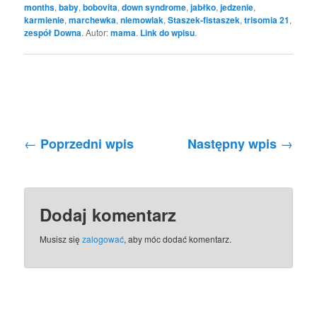
months
,
baby
,
bobovita
,
down syndrome
,
jabłko
,
jedzenie
,
karmienie
,
marchewka
,
niemowlak
,
Staszek-fistaszek
,
trisomia 21
,
zespół Downa
. Autor:
mama
.
Link do wpisu
.
Nawigacja po wpisach
←
→
Poprzedni wpis
Następny wpis
Dodaj komentarz
Musisz się
zalogować
, aby móc dodać komentarz.