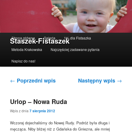
Menu główne
Strona główna
Galeria
1% dla Fistaszka
Staszek-Fistaszek
Przeskocz do tekstu
Przeskocz do widgetów
Metoda Krakowska
Najczęściej zadawane pytania
Napisz do nas!
Nawigacja po wpisach
←
→
Poprzedni wpis
Następny wpis
Urlop – Nowa Ruda
Wpis z dnia
7 sierpnia 2012
Wczoraj dojechaliśmy do Nowej Rudy. Podróż była długa i
męcząca. Niby bliżej niż z Gdańska do Gniezna, ale mniej