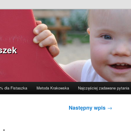
szek
% dla Fistaszka
Metoda Krakowska
Najczęściej zadawane pytania
→
Następny wpis