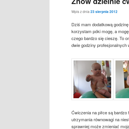
Znów dzielnie ć
Wpis z dnia
23 sierpnia 2012
Dziś mam dodatkową godzinę r
korzystam póki mogę, a mogę
czego bardzo się cieszę. To on
dwie godziny profesjonalnych
Ćwiczenia na piłce są bardzo 
utrzymania równowagi na niesta
sprawniej może zmieniać moją