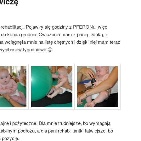
wiczę
ehabilitacji. Pojawiły się godziny z PFERONu, więc
 do końca grudnia. Ćwiczenia mam z panią Danką, z
a wciągnęła mnie na listę chętnych i dzięki niej mam teraz
 wygibasów tygodniowo 🙂
fajne i pożyteczne. Dla mnie trudniejsze, bo wymagają
bilnym podłożu, a dla pani rehabilitantki łatwiejsze, bo
 pozycję.