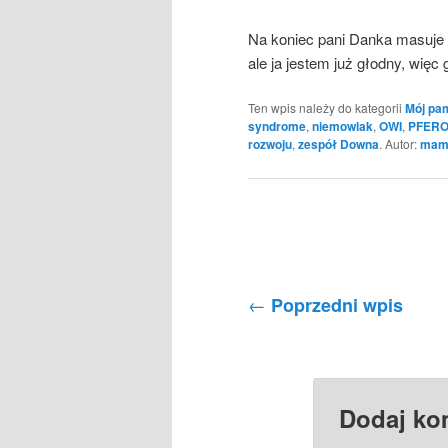
Na koniec pani Danka masuje 
ale ja jestem już głodny, wię
Ten wpis należy do kategorii
Mój pam
syndrome
,
niemowlak
,
OWI
,
PFER
rozwoju
,
zespół Downa
. Autor:
mam
Nawigacja po wpisach
←
Poprzedni wpis
Dodaj ko