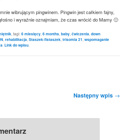
mnie wibrującym pingwinem. Pingwin jest całkiem fajny,
c głośno i wyraźnie oznajmiam, że czas wrócić do Mamy 🙂
iętnik
, tagi:
6 miesięcy
,
6 months
,
baby
,
ćwiczenia
,
down
ON
,
rehabilitacja
,
Staszek-fistaszek
,
trisomia 21
,
wspomaganie
a
.
Link do wpisu
.
→
Następny wpis
mentarz