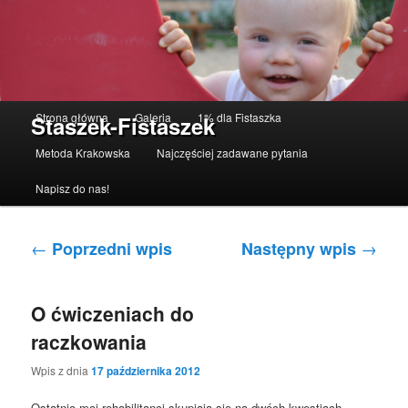
Menu główne
Strona główna
Galeria
1% dla Fistaszka
Staszek-Fistaszek
Przeskocz do tekstu
Przeskocz do widgetów
Metoda Krakowska
Najczęściej zadawane pytania
Napisz do nas!
Nawigacja po wpisach
←
→
Poprzedni wpis
Następny wpis
O ćwiczeniach do
raczkowania
Wpis z dnia
17 października 2012
Ostatnio moi rehabilitanci skupiają się na dwóch kwestiach –