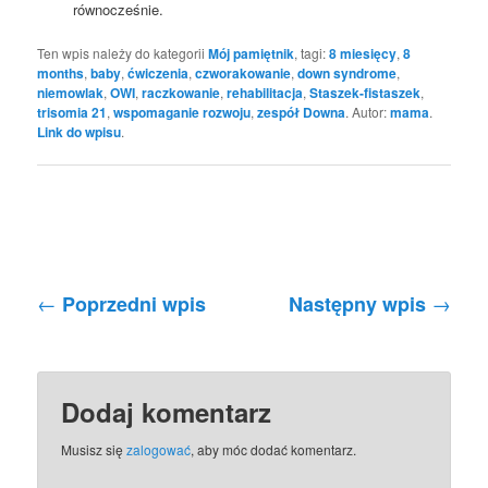
równocześnie.
Ten wpis należy do kategorii
Mój pamiętnik
, tagi:
8 miesięcy
,
8
months
,
baby
,
ćwiczenia
,
czworakowanie
,
down syndrome
,
niemowlak
,
OWI
,
raczkowanie
,
rehabilitacja
,
Staszek-fistaszek
,
trisomia 21
,
wspomaganie rozwoju
,
zespół Downa
. Autor:
mama
.
Link do wpisu
.
Nawigacja po wpisach
←
→
Poprzedni wpis
Następny wpis
Dodaj komentarz
Musisz się
zalogować
, aby móc dodać komentarz.