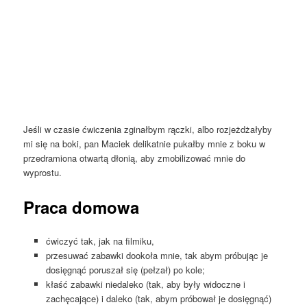
Jeśli w czasie ćwiczenia zginałbym rączki, albo rozjeżdżałyby
mi się na boki, pan Maciek delikatnie pukałby mnie z boku w
przedramiona otwartą dłonią, aby zmobilizować mnie do
wyprostu.
Praca domowa
ćwiczyć tak, jak na filmiku,
przesuwać zabawki dookoła mnie, tak abym próbując je
dosięgnąć poruszał się (pełzał) po kole;
kłaść zabawki niedaleko (tak, aby były widoczne i
zachęcające) i daleko (tak, abym próbował je dosięgnąć)