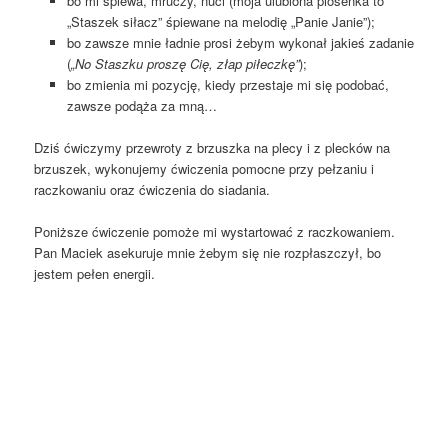
bo mi śpiewa, mruczy, nuci (moja ulubiona piosenka to
„Staszek siłacz” śpiewane na melodię „Panie Janie”);
bo zawsze mnie ładnie prosi żebym wykonał jakieś zadanie
(
„No Staszku proszę Cię, złap piłeczkę”
);
bo zmienia mi pozycję, kiedy przestaje mi się podobać,
zawsze podąża za mną…
Dziś ćwiczymy przewroty z brzuszka na plecy i z plecków na
brzuszek, wykonujemy ćwiczenia pomocne przy pełzaniu i
raczkowaniu oraz ćwiczenia do siadania.
Poniższe ćwiczenie pomoże mi wystartować z raczkowaniem.
Pan Maciek asekuruje mnie żebym się nie rozpłaszczył, bo
jestem pełen energii.