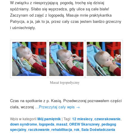
W związku z niesprzyjającą pogodą, trochę się dzisiaj
spóźniamy. Słabo się wyprzedza, gdy ulice są całe białe!
Zaczynam od zajęć z logopedą. Masuje mnie praktykantka
Patrycja, a ja, jak to ja, przez cały czas jestem bardzo grzeczny
i uśmiechnięty.
Masaż logopedyczny
Czas na spotkanie z p. Kasią. Przedwczoraj poznawałem części
ciała, wczoraj
…Przeczytaj cały wpis
→
Wpis w kategorii
Mój pamiętnik
|
Tagi:
12 miesiecy
,
czworakowanie
,
down syndrome
,
logopeda
,
masaż
,
OREW Skarszewy
,
pedagog
specjalny
,
raczkowanie
,
rehabilitacja
,
rok
,
Sala Doświadczania