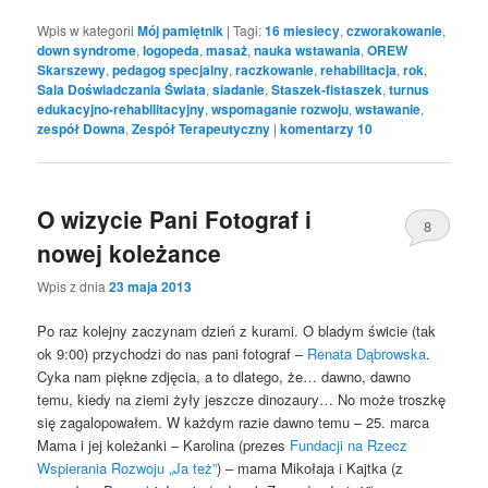
Wpis w kategorii
Mój pamiętnik
|
Tagi:
16 miesiecy
,
czworakowanie
,
down syndrome
,
logopeda
,
masaż
,
nauka wstawania
,
OREW
Skarszewy
,
pedagog specjalny
,
raczkowanie
,
rehabilitacja
,
rok
,
Sala Doświadczania Świata
,
siadanie
,
Staszek-fistaszek
,
turnus
edukacyjno-rehabilitacyjny
,
wspomaganie rozwoju
,
wstawanie
,
zespół Downa
,
Zespół Terapeutyczny
|
komentarzy
10
O wizycie Pani Fotograf i
8
nowej koleżance
Wpis z dnia
23 maja 2013
Po raz kolejny zaczynam dzień z kurami. O bladym świcie (tak
ok 9:00) przychodzi do nas pani fotograf –
Renata Dąbrowska
.
Cyka nam piękne zdjęcia, a to dlatego, że… dawno, dawno
temu, kiedy na ziemi żyły jeszcze dinozaury… No może troszkę
się zagalopowałem. W każdym razie dawno temu – 25. marca
Mama i jej koleżanki – Karolina (prezes
Fundacji na Rzecz
Wspierania Rozwoju „Ja też”
) – mama Mikołaja i Kajtka (z