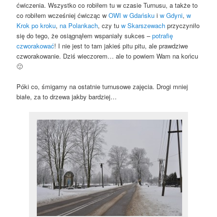
ćwiczenia. Wszystko co robiłem tu w czasie Turnusu, a także to
co robiłem wcześniej ćwicząc w
OWI w Gdańsku
i
w Gdyni
,
w
Krok po kroku
,
na Polankach
, czy tu
w Skarszewach
przyczyniło
się do tego, że osiągnąłem wspaniały sukces –
potrafię
czworakować
! I nie jest to tam jakieś pitu pitu, ale prawdziwe
czworakowanie. Dziś wieczorem… ale to powiem Wam na końcu
🙂
Póki co, śmigamy na ostatnie turnusowe zajęcia. Drogi mniej
białe, za to drzewa jakby bardziej…