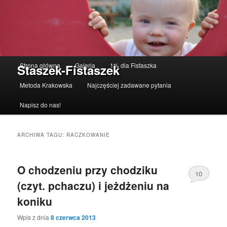
Menu główne
Strona główna
Galeria
1% dla Fistaszka
Staszek-Fistaszek
Przeskocz do tekstu
Przeskocz do widgetów
Metoda Krakowska
Najczęściej zadawane pytania
Napisz do nas!
ARCHIWA TAGU:
RACZKOWANIE
O chodzeniu przy chodziku
10
(czyt. pchaczu) i jeżdżeniu na
koniku
Wpis z dnia
8 czerwca 2013