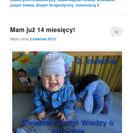
zespół Downa
,
Zespół Terapeutyczny
|
komentarzy
6
Mam już 14 miesięcy!
12
Wpis z dnia
2 kwietnia 2013