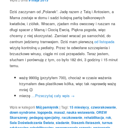
Dziś zaczynam od „Polanek”. Jadę razem z Tatą i Antosiem, a
Mama zostaje w domu i sadzi kolejną partię balkonowych
kwiatków, i ziółek. Wracam, zjadam miks owocowy i ruszam na
długi spacer z Mamą i Ciocią Ewcią. Piękna pogoda, więc
chcemy z niej skorzystać. Zamiast wracać po samochód, do
centrum jedziemy tramwajem. Dziś mam pierwszą
od listopada
wizytę kontrolną u pediatry. Przez te odwołane szczepienia i
brzuszkowe wirusy, ciągle mi coś przepadało. Teraz jestem,
słucham i porównuję z tym, co było 182 dni, 3 godziny i 15 minut
temu.
ważę 9900g (przytyłem 700), chociaż w czasie ważenia
trzymałem dwa plastikowe kółka, więc tak naprawdę ważę
mniej 😉
mierzę
…Przeczytaj cały wpis
→
Wpis w kategorii
Mój pamiętnik
|
Tagi:
15 miesięcy
,
czworakowanie
,
down syndrome
,
logopeda
,
masaż
,
nauka wstawania
,
OREW
Skarszewy
,
pedagog specjalny
,
raczkowanie
,
rehabilitacja
,
rok
,
Sala Doświadczania Świata
,
siadanie
,
Staszek-fistaszek
,
turnus
edukacyjno-rehabilitacyjny
,
wspomaganie rozwoju
,
wstawanie
,