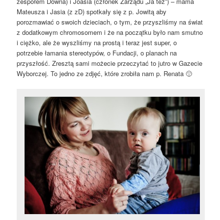
zespołem Downa) i Joasia (członek Zarządu „Ja też”) – mama
Mateusza i Jasia (z zD) spotkały się z p. Jowitą aby
porozmawiać o swoich dzieciach, o tym, że przyszliśmy na świat
z dodatkowym chromosomem i że na początku było nam smutno
i ciężko, ale że wyszliśmy na prostą i teraz jest super, o
potrzebie łamania stereotypów, o Fundacji, o planach na
przyszłość. Zresztą sami możecie przeczytać to jutro w Gazecie
Wyborczej. To jedno ze zdjęć, które zrobiła nam p. Renata 🙂