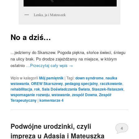
Lenka, ja i Mateuszek
No a dziś…
…jedziemy do Skarszew. Pogoda piękna, słońce świeci, śniegu
na ulicy brak. Po drodze zajeżdżamy na miejsce, w którym
ostatnio
…Przeczytaj cały wpis
→
Wpis w kategorii
Mój pamiętnik
|
Tagi:
down syndrome
,
naulka
wstawania
,
OREW Skarszewy
,
pedagog specjalny
,
raczkowanie
,
rehabilitacja
,
rok
,
Sala Doświadczania Świata
,
Staszek-fistaszek
,
wspomaganie rozwoju
,
wstawanie
,
zespół Downa
,
Zespół
Terapeutyczny
|
komentarze
4
Podwójne urodzinki, czyli
4
impreza u Adasia i Mateuszka