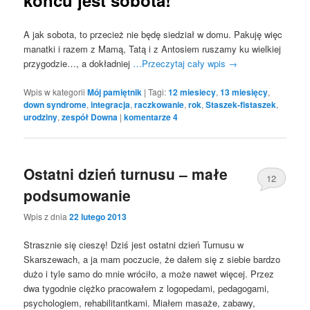
A jak sobota, to przecież nie będę siedział w domu. Pakuję więc
manatki i razem z Mamą, Tatą i z Antosiem ruszamy ku wielkiej
przygodzie…, a dokładniej
…Przeczytaj cały wpis
→
Wpis w kategorii
Mój pamiętnik
|
Tagi:
12 miesiecy
,
13 miesięcy
,
down syndrome
,
integracja
,
raczkowanie
,
rok
,
Staszek-fistaszek
,
urodziny
,
zespół Downa
|
komentarze
4
Ostatni dzień turnusu – małe
12
podsumowanie
Wpis z dnia
22 lutego 2013
Strasznie się cieszę! Dziś jest ostatni dzień Turnusu w
Skarszewach, a ja mam poczucie, że dałem się z siebie bardzo
dużo i tyle samo do mnie wróciło, a może nawet więcej. Przez
dwa tygodnie ciężko pracowałem z logopedami, pedagogami,
psychologiem, rehabilitantkami. Miałem masaże, zabawy,