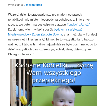
Wpis z dnia
9 marca 2013
Wczoraj dzielnie pracowałem… nie miałem co prawda
rehabilitacji, nie miałem logopedy, psychologa, ani nic z tych
rzeczy, ale byłem na posiedzeniu zarządu
Fundacji „Ja też”
.
Dzięki temu wiem, w jaki sposób
będziemy świętować
Międzynarodowy Dzień Zespołu Downa
, znam też plany Fundacji
na sezon letni i jesienny 🙂 Mimo, że to wszystko było bardzo
ważne, to i tak, w tym dniu najważniejsze było coś innego, bo to
dzień wszystkich pań, dziewczyn, kobiet, dam, dziewczynek.
Dlatego z tej okazji…