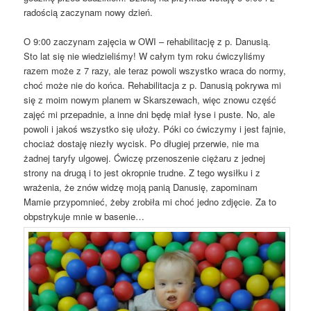
radością zaczynam nowy dzień.
O 9:00 zaczynam zajęcia w OWI – rehabilitację z p. Danusią.
Sto lat się nie wiedzieliśmy! W całym tym roku ćwiczyliśmy
razem może z 7 razy, ale teraz powoli wszystko wraca do normy,
choć może nie do końca. Rehabilitacja z p. Danusią pokrywa mi
się z moim nowym planem w Skarszewach, więc znowu część
zajęć mi przepadnie, a inne dni będę miał łyse i puste. No, ale
powoli i jakoś wszystko się ułoży. Póki co ćwiczymy i jest fajnie,
chociaż dostaję niezły wycisk. Po długiej przerwie, nie ma
żadnej taryfy ulgowej. Ćwiczę przenoszenie ciężaru z jednej
strony na drugą i to jest okropnie trudne. Z tego wysiłku i z
wrażenia, że znów widzę moją panią Danusię, zapominam
Mamie przypomnieć, żeby zrobiła mi choć jedno zdjęcie. Za to
obpstrykuje mnie w basenie…