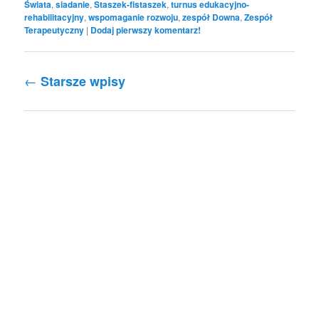
Świata
,
siadanie
,
Staszek-fistaszek
,
turnus edukacyjno-
rehabilitacyjny
,
wspomaganie rozwoju
,
zespół Downa
,
Zespół
Terapeutyczny
|
Dodaj pierwszy komentarz!
Nawigacja po wpisach
←
Starsze wpisy