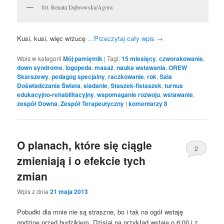
fot. Renata Dąbrowska/Agora
Kusi, kusi, więc wrzucę
…Przeczytaj cały wpis
→
Wpis w kategorii
Mój pamiętnik
|
Tagi:
15 miesięcy
,
czworakowanie
,
down syndrome
,
logopeda
,
masaż
,
nauka wstawania
,
OREW
Skarszewy
,
pedagog specjalny
,
raczkowanie
,
rok
,
Sala
Doświadczania Świata
,
siadanie
,
Staszek-fistaszek
,
turnus
edukacyjno-rehabilitacyjny
,
wspomaganie rozwoju
,
wstawanie
,
zespół Downa
,
Zespół Terapeutyczny
|
komentarzy
8
O planach, które się ciągle
2
zmieniają i o efekcie tych
zmian
Wpis z dnia
21 maja 2013
Pobudki dla mnie nie są straszne, bo i tak na ogół wstaję
godzinę przed budzikiem. Dzisiaj na przykład wstaję o 6:00 i z