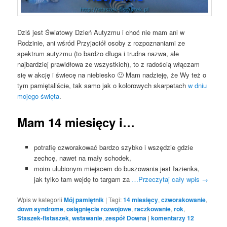
Dziś jest Światowy Dzień Autyzmu i choć nie mam ani w
Rodzinie, ani wśród Przyjaciół osoby z rozpoznaniami ze
spektrum autyzmu (to bardzo długa i trudna nazwa, ale
najbardziej prawidłowa ze wszystkich), to z radością włączam
się w akcję i świecę na niebiesko 🙂 Mam nadzieję, że Wy też o
tym pamiętaliście, tak samo jak o kolorowych skarpetach
w dniu
mojego święta
.
Mam 14 miesięcy i…
potrafię czworakować bardzo szybko i wszędzie gdzie
zechcę, nawet na mały schodek,
moim ulubionym miejscem do buszowania jest łazienka,
jak tylko tam wejdę to targam za
…Przeczytaj cały wpis
→
Wpis w kategorii
Mój pamiętnik
|
Tagi:
14 miesięcy
,
czworakowanie
,
down syndrome
,
osiągnięcia rozwojowe
,
raczkowanie
,
rok
,
Staszek-fistaszek
,
wstawanie
,
zespół Downa
|
komentarzy
12