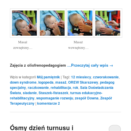
Masaż
Masaż
zewnętrzny…
wewnętrzny…
Zajęcia z oliofrenopedagogiem
…Przeczytaj cały wpis
→
Wpis w kategorii
Mój pamiętnik
|
Tagi:
12 miesiecy
,
czworakowanie
,
down syndrome
,
logopeda
,
masaż
,
OREW Skarszewy
,
pedagog
specjalny
,
raczkowanie
,
rehabilitacja
,
rok
,
Sala Doświadczania
Świata
,
siadanie
,
Staszek-fistaszek
,
turnus edukacyjno-
rehabilitacyjny
,
wspomaganie rozwoju
,
zespół Downa
,
Zespół
Terapeutyczny
|
komentarze
2
Ósmy dzień turnusu i