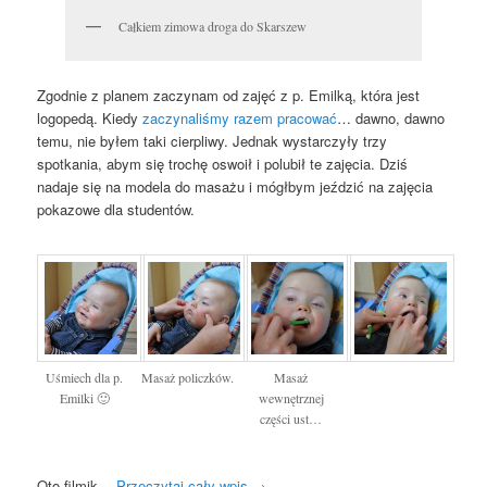
Całkiem zimowa droga do Skarszew
Zgodnie z planem zaczynam od zajęć z p. Emilką, która jest
logopedą. Kiedy
zaczynaliśmy razem pracować
… dawno, dawno
temu, nie byłem taki cierpliwy. Jednak wystarczyły trzy
spotkania, abym się trochę oswoił i polubił te zajęcia. Dziś
nadaje się na modela do masażu i mógłbym jeździć na zajęcia
pokazowe dla studentów.
Uśmiech dla p.
Masaż policzków.
Masaż
Emilki 🙂
wewnętrznej
części ust…
Oto filmik
…Przeczytaj cały wpis
→