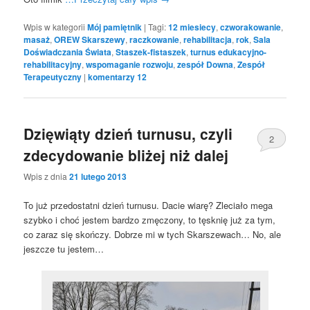
Wpis w kategorii
Mój pamiętnik
|
Tagi:
12 miesiecy
,
czworakowanie
,
masaż
,
OREW Skarszewy
,
raczkowanie
,
rehabilitacja
,
rok
,
Sala
Doświadczania Świata
,
Staszek-fistaszek
,
turnus edukacyjno-
rehabilitacyjny
,
wspomaganie rozwoju
,
zespół Downa
,
Zespół
Terapeutyczny
|
komentarzy
12
Dzięwiąty dzień turnusu, czyli
2
zdecydowanie bliżej niż dalej
Wpis z dnia
21 lutego 2013
To już przedostatni dzień turnusu. Dacie wiarę? Zleciało mega
szybko i choć jestem bardzo zmęczony, to tęsknię już za tym,
co zaraz się skończy. Dobrze mi w tych Skarszewach… No, ale
jeszcze tu jestem…