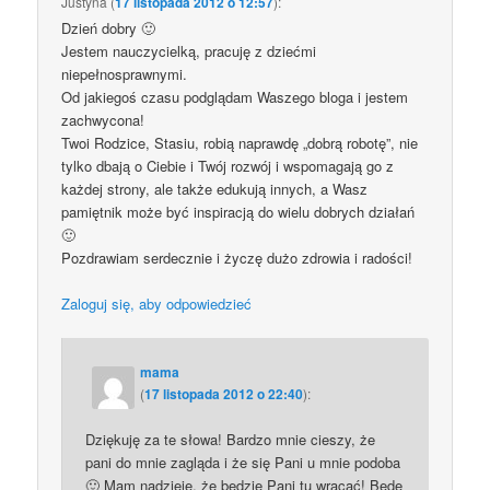
Justyna
(
17 listopada 2012 o 12:57
):
Dzień dobry 🙂
Jestem nauczycielką, pracuję z dziećmi
niepełnosprawnymi.
Od jakiegoś czasu podglądam Waszego bloga i jestem
zachwycona!
Twoi Rodzice, Stasiu, robią naprawdę „dobrą robotę”, nie
tylko dbają o Ciebie i Twój rozwój i wspomagają go z
każdej strony, ale także edukują innych, a Wasz
pamiętnik może być inspiracją do wielu dobrych działań
🙂
Pozdrawiam serdecznie i życzę dużo zdrowia i radości!
Zaloguj się, aby odpowiedzieć
mama
(
17 listopada 2012 o 22:40
):
Dziękuję za te słowa! Bardzo mnie cieszy, że
pani do mnie zagląda i że się Pani u mnie podoba
🙂 Mam nadzieję, że będzie Pani tu wracać! Będę