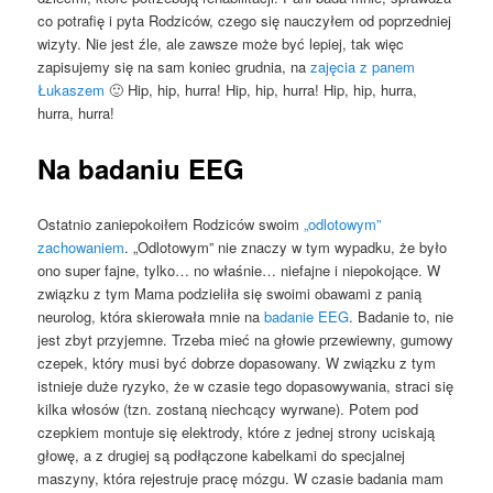
co potrafię i pyta Rodziców, czego się nauczyłem od poprzedniej
wizyty. Nie jest źle, ale zawsze może być lepiej, tak więc
zapisujemy się na sam koniec grudnia, na
zajęcia z panem
Łukaszem
🙂 Hip, hip, hurra! Hip, hip, hurra! Hip, hip, hurra,
hurra, hurra!
Na badaniu EEG
Ostatnio zaniepokoiłem Rodziców swoim
„odlotowym”
zachowaniem
. „Odlotowym” nie znaczy w tym wypadku, że było
ono super fajne, tylko… no właśnie… niefajne i niepokojące. W
związku z tym Mama podzieliła się swoimi obawami z panią
neurolog, która skierowała mnie na
badanie EEG
. Badanie to, nie
jest zbyt przyjemne. Trzeba mieć na głowie przewiewny, gumowy
czepek, który musi być dobrze dopasowany. W związku z tym
istnieje duże ryzyko, że w czasie tego dopasowywania, straci się
kilka włosów (tzn. zostaną niechcący wyrwane). Potem pod
czepkiem montuje się elektrody, które z jednej strony uciskają
głowę, a z drugiej są podłączone kabelkami do specjalnej
maszyny, która rejestruje pracę mózgu. W czasie badania mam