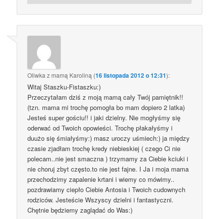
Oliwka z mamą Karoliną
(
16 listopada 2012 o 12:31
):
Witaj Staszku-Fistaszku:)
Przeczytałam dziś z moją mamą cały Twój pamiętnik!!
(tzn. mama mi trochę pomogła bo mam dopiero 2 latka)
Jesteś super gościu!! i jaki dzielny. Nie mogłyśmy się
oderwać od Twoich opowieści. Trochę płakałyśmy i
duużo się śmiałyśmy:) masz uroczy uśmiech:) ja między
czasie zjadłam trochę kredy niebieskiej ( czego Ci nie
polecam..nie jest smaczna ) trzymamy za Ciebie kciuki i
nie choruj zbyt często.to nie jest fajne. I Ja i moja mama
przechodzimy zapalenie krtani i wiemy co mówimy..
pozdrawiamy ciepło Ciebie Antosia i Twoich cudownych
rodziców. Jesteście Wszyscy dzielni i fantastyczni.
Chętnie będziemy zaglądać do Was:)