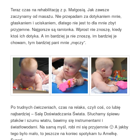
Teraz czas na rehabilitację
z p. Małgosią. Jak zawsze
zaczynamy od masażu. Nie przepadam za dotykaniem mnie,
głaskaniem i uciskaniem, dlatego nie jest to dla mnie zbyt
przyjemne. Najgorsze są ramionka. Wprost nie znoszę, kiedy
ktoś ich dotyka. A im bardziej ja nie znoszę, im bardziej je
chowam, tym bardziej pani mnie „męczy”.
Po trudnych ćwiczeniach, czas na relaks, czyli coś, co lubię
najbardziej – Salę Doświadczania Świata. Słuchamy śpiewu
ptaków i szumu wiatru, bawimy się instrumentami i
światłowodami. Na samą myśl, robi mi się przyjemnie 🙂 A jakby
tego było mało, to jeszcze na koniec spotykam tu Amelkę.
Super!