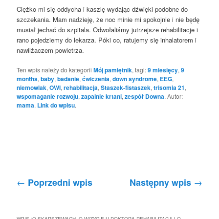
Ciężko mi się oddycha i kaszlę wydając dźwięki podobne do
szczekania. Mam nadzieję, że noc minie mi spokojnie i nie będę
musiał jechać do szpitala. Odwołaliśmy jutrzejsze rehabilitacje i
rano pojedziemy do lekarza. Póki co, ratujemy się inhalatorem i
nawilżaczem powietrza.
Ten wpis należy do kategorii
Mój pamiętnik
, tagi:
9 miesięcy
,
9
months
,
baby
,
badanie
,
ćwiczenia
,
down syndrome
,
EEG
,
niemowlak
,
OWI
,
rehabilitacja
,
Staszek-fistaszek
,
trisomia 21
,
wspomaganie rozwoju
,
zapalnie krtani
,
zespół Downa
. Autor:
mama
.
Link do wpisu
.
Nawigacja po wpisach
←
→
Poprzedni wpis
Następny wpis
WPIS “
O SKARSZEWACH, O WIZYCIE U DOKTORA REHABILITACJI I O