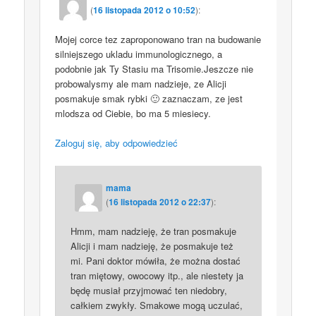
(
16 listopada 2012 o 10:52
):
Mojej corce tez zaproponowano tran na budowanie
silniejszego ukladu immunologicznego, a
podobnie jak Ty Stasiu ma Trisomie.Jeszcze nie
probowalysmy ale mam nadzieje, ze Alicji
posmakuje smak rybki 🙂 zaznaczam, ze jest
mlodsza od Ciebie, bo ma 5 miesiecy.
Zaloguj się, aby odpowiedzieć
mama
(
16 listopada 2012 o 22:37
):
Hmm, mam nadzieję, że tran posmakuje
Alicji i mam nadzieję, że posmakuje też
mi. Pani doktor mówiła, że można dostać
tran miętowy, owocowy itp., ale niestety ja
będę musiał przyjmować ten niedobry,
całkiem zwykły. Smakowe mogą uczulać,