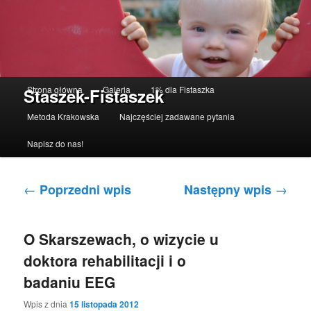
Menu główne
Strona główna
Galeria
1% dla Fistaszka
Staszek-Fistaszek
Przeskocz do tekstu
Przeskocz do widgetów
Metoda Krakowska
Najczęściej zadawane pytania
Napisz do nas!
Nawigacja po wpisach
←
→
Poprzedni wpis
Następny wpis
O Skarszewach, o wizycie u
doktora rehabilitacji i o
badaniu EEG
Wpis z dnia
15 listopada 2012