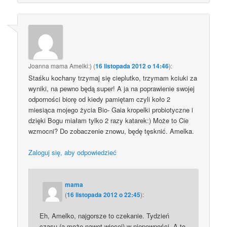
Joanna mama Amelki:)
(
16 listopada 2012 o 14:46
):
Staśku kochany trzymaj się cieplutko, trzymam kciuki za
wyniki, na pewno będą super! A ja na poprawienie swojej
odporności biorę od kiedy pamiętam czyli koło 2
miesiąca mojego życia Bio- Gaia kropelki probiotyczne i
dzięki Bogu miałam tylko 2 razy katarek:) Może to Cie
wzmocni? Do zobaczenie znowu, będę tęsknić. Amelka.
Zaloguj się, aby odpowiedzieć
mama
(
16 listopada 2012 o 22:45
):
Eh, Amelko, najgorsze to czekanie. Tydzień
czasu (a może nawet więcej) w niepewności. A to