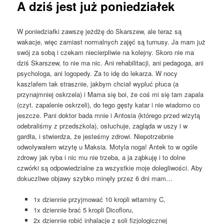
A dziś jest już poniedziałek
W poniedziałki zawszę jeżdżę do Skarszew, ale teraz są
wakacje, więc zamiast normalnych zajęć są turnusy. Ja mam już
swój za sobą i czekam niecierpliwie na kolejny. Skoro nie ma
dziś Skarszew, to nie ma nic. Ani rehabilitacji, ani pedagoga, ani
psychologa, ani logopedy. Za to idę do lekarza. W nocy
kaszlałem tak strasznie, jakbym chciał wypluć płuca (a
przynajmniej oskrzela) i Mama się boi, że coś mi się tam zapala
(czyt. zapalenie oskrzeli), do tego gęsty katar i nie wiadomo co
jeszcze. Pani doktor bada mnie i Antosia (którego przed wizytą
odebraliśmy z przedszkola), osłuchuje, zagląda w uszy i w
gardła, i stwierdza, że jesteśmy zdrowi. Niepotrzebnie
odwoływałem wizytę u Maksia. Motyla noga! Antek to w ogóle
zdrowy jak ryba i nic mu nie trzeba, a ja ząbkuję i to dolne
czwórki są odpowiedzialne za wszystkie moje dolegliwości. Aby
dokuczliwe objawy szybko minęły przez 6 dni mam…
1x dziennie przyjmować 10 kropli witaminy C,
1x dziennie brać 5 kropli Dicofloru,
2x dziennie robić inhalacje z soli fizjologicznej