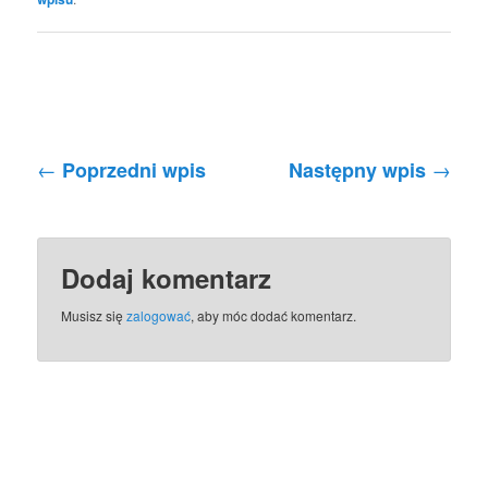
Nawigacja po wpisach
←
→
Poprzedni wpis
Następny wpis
Dodaj komentarz
Musisz się
zalogować
, aby móc dodać komentarz.