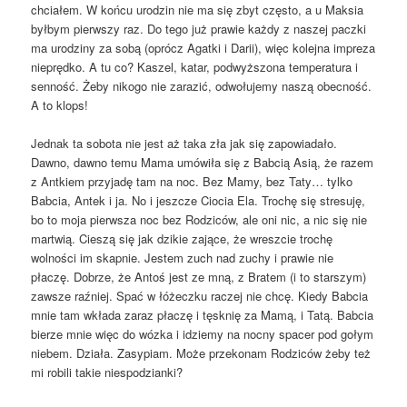
chciałem. W końcu urodzin nie ma się zbyt często, a u Maksia
byłbym pierwszy raz. Do tego już prawie każdy z naszej paczki
ma urodziny za sobą (oprócz Agatki i Darii), więc kolejna impreza
nieprędko. A tu co? Kaszel, katar, podwyższona temperatura i
senność. Żeby nikogo nie zarazić, odwołujemy naszą obecność.
A to klops!
Jednak ta sobota nie jest aż taka zła jak się zapowiadało.
Dawno, dawno temu Mama umówiła się z Babcią Asią, że razem
z Antkiem przyjadę tam na noc. Bez Mamy, bez Taty… tylko
Babcia, Antek i ja. No i jeszcze Ciocia Ela. Trochę się stresuję,
bo to moja pierwsza noc bez Rodziców, ale oni nic, a nic się nie
martwią. Cieszą się jak dzikie zające, że wreszcie trochę
wolności im skapnie. Jestem zuch nad zuchy i prawie nie
płaczę. Dobrze, że Antoś jest ze mną, z Bratem (i to starszym)
zawsze raźniej. Spać w łóżeczku raczej nie chcę. Kiedy Babcia
mnie tam wkłada zaraz płaczę i tęsknię za Mamą, i Tatą. Babcia
bierze mnie więc do wózka i idziemy na nocny spacer pod gołym
niebem. Działa. Zasypiam. Może przekonam
Rodziców żeby też
mi robili takie niespodzianki?