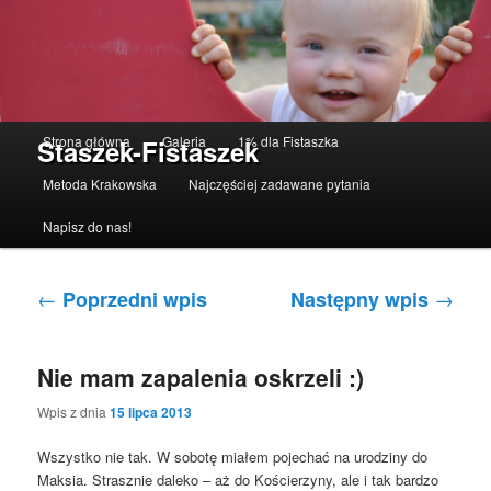
Menu główne
Strona główna
Galeria
1% dla Fistaszka
Staszek-Fistaszek
Przeskocz do tekstu
Przeskocz do widgetów
Metoda Krakowska
Najczęściej zadawane pytania
Napisz do nas!
Nawigacja po wpisach
←
→
Poprzedni wpis
Następny wpis
Nie mam zapalenia oskrzeli :)
Wpis z dnia
15 lipca 2013
Wszystko nie tak. W sobotę miałem pojechać na urodziny do
Maksia. Strasznie daleko – aż do Kościerzyny, ale i tak bardzo