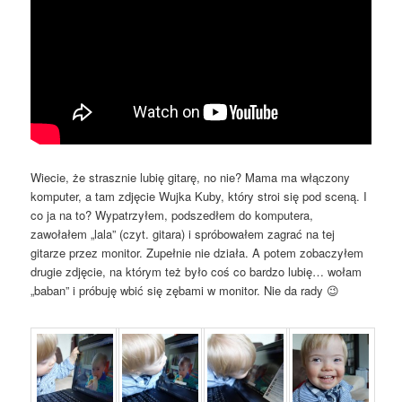
Wiecie, że strasznie lubię gitarę, no nie? Mama ma włączony
komputer, a tam zdjęcie Wujka Kuby, który stroi się pod sceną. I
co ja na to? Wypatrzyłem, podszedłem do komputera,
zawołałem „lala” (czyt. gitara) i spróbowałem zagrać na tej
gitarze przez monitor. Zupełnie nie działa. A potem zobaczyłem
drugie zdjęcie, na którym też było coś co bardzo lubię… wołam
„baban” i próbuję wbić się zębami w monitor. Nie da rady 😉