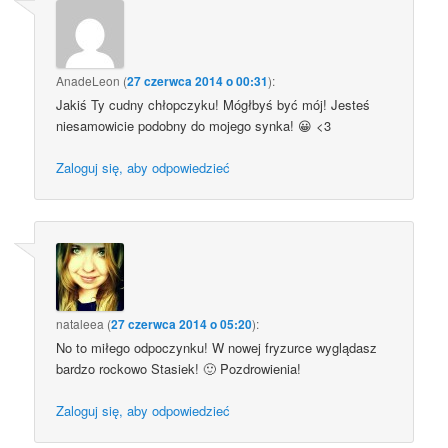
AnadeLeon
(
27 czerwca 2014 o 00:31
):
Jakiś Ty cudny chłopczyku! Mógłbyś być mój! Jesteś
niesamowicie podobny do mojego synka! 😀 <3
Zaloguj się, aby odpowiedzieć
nataleea
(
27 czerwca 2014 o 05:20
):
No to miłego odpoczynku! W nowej fryzurce wyglądasz
bardzo rockowo Stasiek! 🙂 Pozdrowienia!
Zaloguj się, aby odpowiedzieć