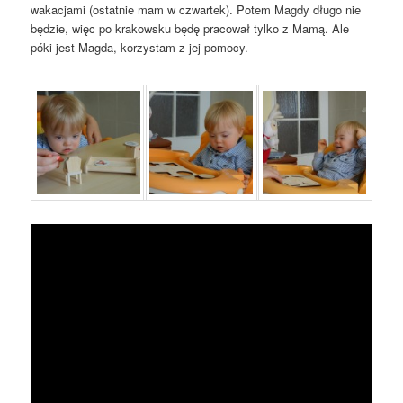
wakacjami (ostatnie mam w czwartek). Potem Magdy długo
nie
będzie, więc po krakowsku będę pracował tylko z Mamą. Ale
póki jest Magda, korzystam z jej pomocy.