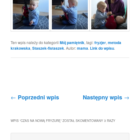
Ten wpis należy do kategorii
Mój pamiętnik
, tagi:
fryzjer
,
metoda
krakowska
,
Staszek-fistaszek
. Autor:
mama
.
Link do wpisu
.
Nawigacja po wpisach
←
→
Poprzedni wpis
Następny wpis
WPIS “
CZAS NA NOWĄ FRYZURĘ
” ZOSTAŁ SKOMENTOWANY 3 RAZY