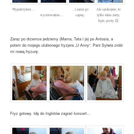
Wypatrzyłem…
…
…i zaraz go
Ale spokojnie, to
wycelowałem…
capnę.
tylko takie żarty,
figle, psoty 😉
Zaraz po drzemce jedziemy (Mama, Tata i ja) po Antosia, a
potem do mojego ulubionego fryzjera „U Anny”. Pani Sylwia zrobi
mi nową fryzurę.
Fryz gotowy. Idę do Inglotów zagrać koncert…