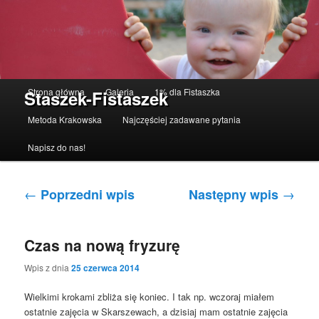
Menu główne
Strona główna
Galeria
1% dla Fistaszka
Staszek-Fistaszek
Przeskocz do tekstu
Przeskocz do widgetów
Metoda Krakowska
Najczęściej zadawane pytania
Napisz do nas!
Nawigacja po wpisach
←
→
Poprzedni wpis
Następny wpis
Czas na nową fryzurę
Wpis z dnia
25 czerwca 2014
Wielkimi krokami zbliża się koniec. I tak np. wczoraj miałem
ostatnie zajęcia w Skarszewach, a dzisiaj mam ostatnie zajęcia