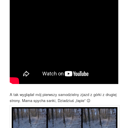
A tak wyglądał mój pierwszy samodzielny zjazd z górki z drugiej
strony. Mama spycha sanki, Dziadziuś „łapie” 😉