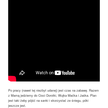
Po pracy (nawet tej niezbyt udanej) jest czas na zabawę. Razem
z Mamą jedziemy do Cioci Dorotki, Wujka Maćka i Jaśka. Plan
jest taki żeby pójść na sanki i skorzystać ze śniegu, póki
jeszcze jest.