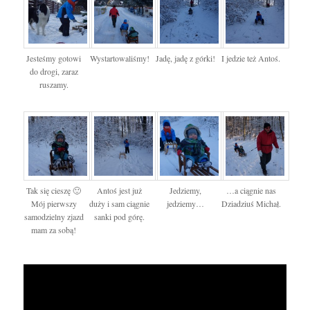
Jesteśmy gotowi
Wystartowaliśmy!
Jadę, jadę z górki!
I jedzie też Antoś.
do drogi, zaraz
ruszamy.
Tak się cieszę 🙂
Antoś jest już
Jedziemy,
…a ciągnie nas
Mój pierwszy
duży i sam ciągnie
jedziemy…
Dziadziuś Michał.
samodzielny zjazd
sanki pod górę.
mam za sobą!