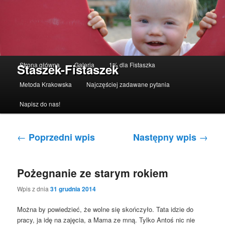
Menu główne
Strona główna
Galeria
1% dla Fistaszka
Staszek-Fistaszek
Przeskocz do tekstu
Przeskocz do widgetów
Metoda Krakowska
Najczęściej zadawane pytania
Napisz do nas!
Nawigacja po wpisach
←
→
Poprzedni wpis
Następny wpis
Pożegnanie ze starym rokiem
Wpis z dnia
31 grudnia 2014
Można by powiedzieć, że wolne się skończyło. Tata idzie do
pracy, ja idę na zajęcia, a Mama ze mną. Tylko Antoś nic nie