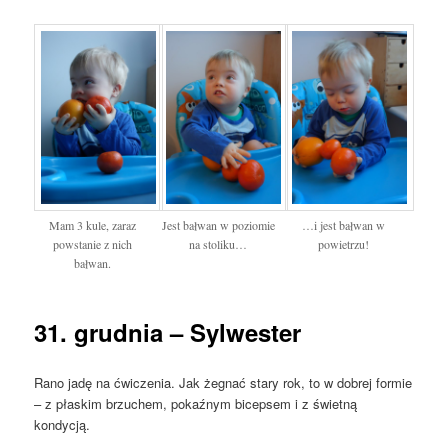
Mam 3 kule, zaraz
Jest bałwan w poziomie
…i jest bałwan w
powstanie z nich
na stoliku…
powietrzu!
bałwan.
31. grudnia – Sylwester
Rano jadę na ćwiczenia. Jak żegnać stary rok, to w dobrej formie
– z płaskim brzuchem, pokaźnym bicepsem i z świetną
kondycją.