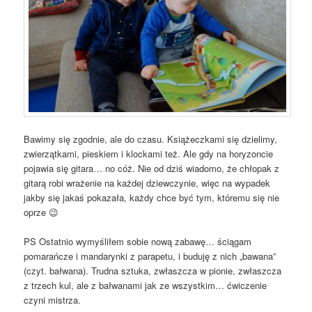
Bawimy się zgodnie, ale do czasu. Książeczkami się dzielimy,
zwierzątkami, pieskiem i klockami też. Ale gdy na horyzoncie
pojawia się gitara… no cóż. Nie od dziś wiadomo, że chłopak z
gitarą robi wrażenie na każdej dziewczynie, więc na wypadek
jakby się jakaś pokazała, każdy chce być tym, któremu się nie
oprze 😉
PS Ostatnio wymyśliłem sobie nową zabawę… ściągam
pomarańcze i mandarynki z parapetu, i buduję z nich „bawana”
(czyt. bałwana). Trudna sztuka, zwłaszcza w pionie, zwłaszcza
z trzech kul, ale z bałwanami jak ze wszystkim… ćwiczenie
czyni mistrza.