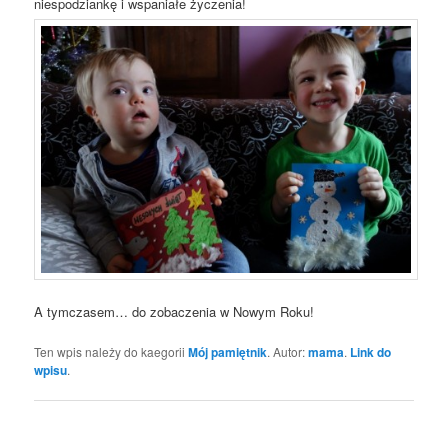
niespodziankę i wspaniałe życzenia!
A tymczasem… do zobaczenia w Nowym Roku!
Ten wpis należy do kaegorii
Mój pamiętnik
. Autor:
mama
.
Link do
wpisu
.