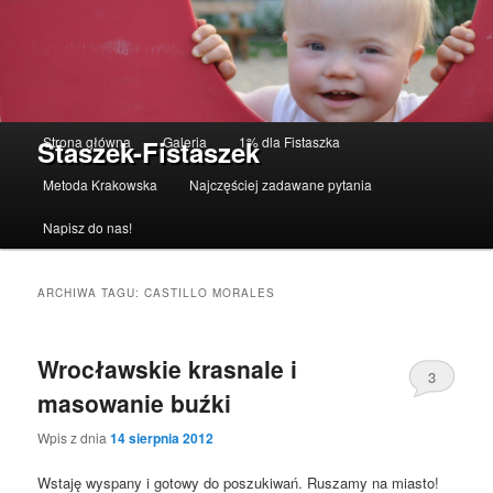
Menu główne
Strona główna
Galeria
1% dla Fistaszka
Staszek-Fistaszek
Przeskocz do tekstu
Przeskocz do widgetów
Metoda Krakowska
Najczęściej zadawane pytania
Napisz do nas!
ARCHIWA TAGU:
CASTILLO MORALES
Wrocławskie krasnale i
3
masowanie buźki
Wpis z dnia
14 sierpnia 2012
Wstaję wyspany i gotowy do poszukiwań. Ruszamy na miasto!