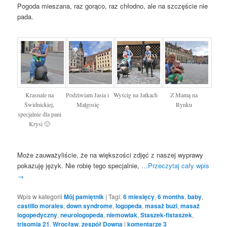
Pogoda mieszana, raz gorąco, raz chłodno, ale na szczęście nie
pada.
Krasnale na
Podziwiam Jasia i
Wyścig na Jatkach
Z Mamą na
Świdnickiej,
Małgosię
Rynku
specjalnie dla pani
Krysi 🙂
Może zauważyliście, że na większości zdjęć z naszej wyprawy
pokazuję język. Nie robię tego specjalnie,
…Przeczytaj cały wpis
→
Wpis w kategorii
Mój pamiętnik
|
Tagi:
6 miesięcy
,
6 months
,
baby
,
castillo morales
,
down syndrome
,
logopeda
,
masaż buzi
,
masaż
logopedyczny
,
neurologopeda
,
niemowlak
,
Staszek-fistaszek
,
trisomia 21
,
Wrocław
,
zespół Downa
|
komentarze
3