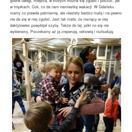
godne uwagi, miejsca, w których można się zgubić i poczuć, jak
w tropikach. Coś, co da nam namiastkę wakacji. W Gdańsku
mamy co prawda palmiarnię, ale niestety bardzo małą i na pewno
nie da się w niej zgubić. Jest tak mała, że rosnący w niej
daktylowiec powybijał szyby. Także do tej, póki co się nie
wybieramy. Poczekamy aż ją zreperują, odnowią i rozbudują.