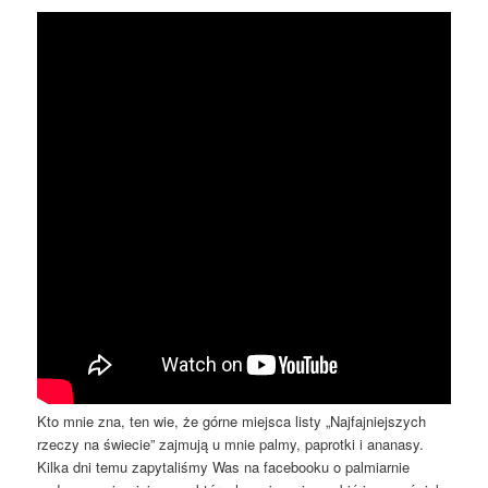
Kto mnie zna, ten wie, że górne miejsca listy „Najfajniejszych
rzeczy na świecie” zajmują u mnie palmy, paprotki i ananasy.
Kilka dni temu zapytaliśmy Was na facebooku o palmiarnie