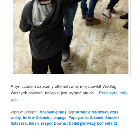
A tymczasem szukamy alternatywnej miejscówki! Według
Waszych poleceń, najlepiej jest wybrać się do
…Przeczytaj cały
wpis
→
Wpis w kategorii
Mój pamiętnik
|
Tagi:
atrakcje dla dzieci
,
czas
wolny
,
ferie w Gdańsku
,
papuga
,
Papugarnia Gdańsk
,
Staszek-
fistaszek
,
tukan
,
zespół Downa
|
Dodaj pierwszy komentarz!