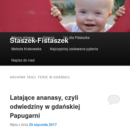
Menu główne
Strona główna
Galeria
1% dla Fistaszka
Staszek-Fistaszek
Przeskocz do tekstu
Przeskocz do widgetów
Metoda Krakowska
Najczęściej zadawane pytania
Napisz do nas!
ARCHIWA TAGU:
FERIE W GDAŃSKU
Latające ananasy, czyli
odwiedziny w gdańskiej
Papugarni
Wpis z dnia
25 stycznia 2017