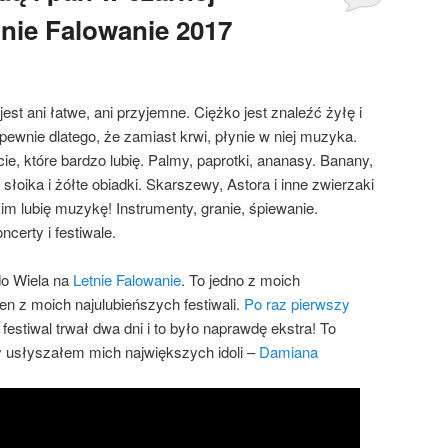
etnie Falowanie 2017
jest ani łatwe, ani przyjemne. Ciężko jest znaleźć żyłę i
pewnie dlatego, że zamiast krwi, płynie w niej muzyka.
ie, które bardzo lubię. Palmy, paprotki, ananasy. Banany,
 słoika i żółte obiadki. Skarszewy, Astora i inne zwierzaki
im lubię muzykę! Instrumenty, granie, śpiewanie.
certy i festiwale.
 do Wiela na
Letnie Falowanie
. To jedno z moich
en z moich najulubieńszych festiwali.
Po raz pierwszy
stiwal trwał dwa dni i to było naprawdę ekstra! To
y usłyszałem mich największych idoli –
Damiana