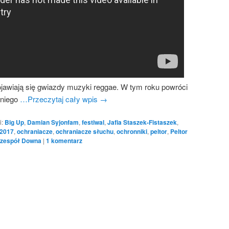
pojawiają się gwiazdy muzyki reggae. W tym roku powróci
 niego
…Przeczytaj cały wpis
→
i:
Big Up
,
Damian Syjonfam
,
festiwal
,
Jafia Staszek-Fistaszek
,
 2017
,
ochraniacze
,
ochraniacze słuchu
,
ochronniki
,
peltor
,
Peltor
zespół Downa
|
1
komentarz