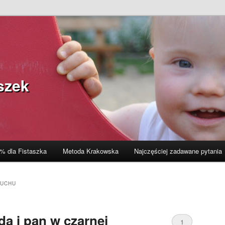
szek
% dla Fistaszka
Metoda Krakowska
Najczęściej zadawane pytania
ŁUCHU
dą i pan w czarnej
1