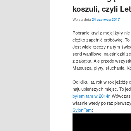
koszuli, czyli L
Wpis z dnia
24 czerwca 2017
Pobranie krwi z mojej żyły nie 
ciężko zapełnić próbówkę. To 
Jest wiele rzeczy na tym świec
serki waniliowe, naleśniczki ze
z zakątka. Ale przede wszystk
Mateusza, płyty, słuchanie. Kon
Od kilku lat, rok w rok jeżdżę
najulubieńszych miejsc. To jed
byłem tam w 2014r.
Wówczas fe
właśnie wtedy po raz pierwsz
SyjonFam
: