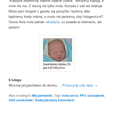
“Kupujcie Wyborczą! Będzie zdjęcie Stasia”. Wszyscy kupują, a
mnie nie ma. Z resztą nie tylko mnie. Kumpla z sali też brakuje.
Może pani fotograf z gazety się pomyliła i byliśmy albo
będziemy kiedy indziej, a może nie jesteśmy zbyt fotogeniczni?
Ciocia Ania mnie jednak
odnalazła
, co prawda w internecie, ale
jestem!
6 lutego
Wczoraj przyjechałem do domku.
…Przeczytaj cały wpis
→
Wpis w kategorii
Mój pamiętnik
|
Tagi:
echo serca
,
PFO
,
szczepienie
,
USG całościowe
|
Dodaj pierwszy komentarz!