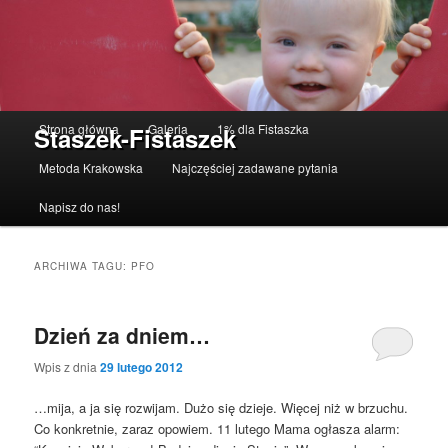
Menu główne
Strona główna
Galeria
1% dla Fistaszka
Staszek-Fistaszek
Przeskocz do tekstu
Przeskocz do widgetów
Metoda Krakowska
Najczęściej zadawane pytania
Napisz do nas!
ARCHIWA TAGU:
PFO
Dzień za dniem…
Wpis z dnia
29 lutego 2012
…mija, a ja się rozwijam. Dużo się dzieje. Więcej niż w brzuchu.
Co konkretnie, zaraz opowiem. 11 lutego Mama ogłasza alarm: