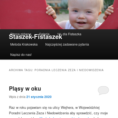
Menu główne
Strona główna
Galeria
1% dla Fistaszka
Staszek-Fistaszek
Przeskocz do tekstu
Przeskocz do widgetów
Metoda Krakowska
Najczęściej zadawane pytania
Napisz do nas!
ARCHIWA TAGU:
PORADNIA LECZENIA ZEZA I NIEDOWIDZENIA
Pląsy w oku
Wpis z dnia
21 stycznia 2020
Raz w roku pojawiam się na ulicy Wejhera, w Wojewódzkiej
Poradni Leczenia Zeza i Niedowidzenia aby sprawdzić, czy moje