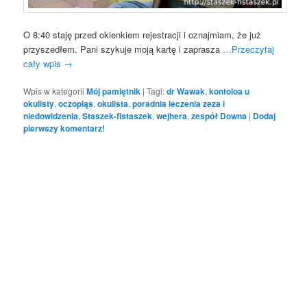
O 8:40 staję przed okienkiem rejestracji i oznajmiam, że już
przyszedłem. Pani szykuje moją kartę i zaprasza
…Przeczytaj
cały wpis
→
Wpis w kategorii
Mój pamiętnik
|
Tagi:
dr Wawak
,
kontoloa u
okulisty
,
oczopląs
,
okulista
,
poradnia leczenia zeza i
niedowidzenia
,
Staszek-fistaszek
,
wejhera
,
zespół Downa
|
Dodaj
pierwszy komentarz!