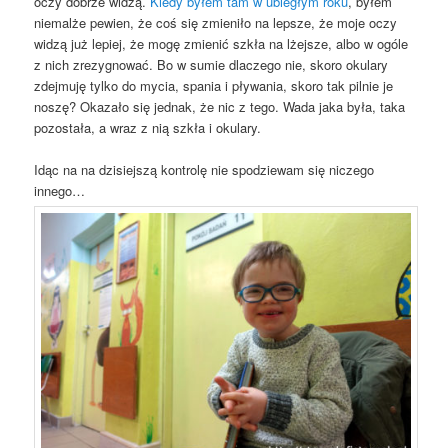
oczy dobrze widzą.
Kiedy byłem tam w ubiegłym roku
, byłem
niemalże pewien, że coś się zmieniło na lepsze, że moje oczy
widzą już lepiej, że mogę zmienić szkła na lżejsze, albo w ogóle
z nich zrezygnować. Bo w sumie dlaczego nie, skoro okulary
zdejmuję tylko do mycia, spania i pływania, skoro tak pilnie je
noszę? Okazało się jednak, że nic z tego. Wada jaka była, taka
pozostała, a wraz z nią szkła i okulary.
Idąc na na dzisiejszą kontrolę nie spodziewam się niczego
innego…