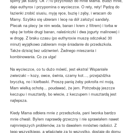
śpimy jak susły. Ok 7:10 przychodzi do mnie Mama. Budzi mnie,
daje euthyrox i przypomina o wycieczce. O rety, rety! Pędzę do
łazienki zrobić siusiu, myję ręce, buzię i zęby, i wracam do
Mamy. Szybko się ubieram i lecę na dół założyć sandały.
Plecak na plecy (w nim woda, banan i krem z filtrem) i torba w
rękę (w torbie drugi banan, naleśniczki i dwa jogurty malinowe) i
w drogę. Z braku czasu (po euthyroxie muszę odczekać 30
minut) wyjątkowo zabieram moje śniadanie do przedszkola.
Także dzisiaj bez udziwnień. Żadnego mieszania i
kombinowania. Co za ulga!
Na wycieczce, co tu dużo mówić, jest ekstra! Wspaniałe
zwierzaki – kozy, owce, świnia, czarny kot…, przejażdżka
bryczką, no i kiełbaski. Proszę panią żeby pokroiła mi moją.
Mam wielką ochotę… poudawać, że jem. Potrzebuję jeszcze
keczupu i musztardy, bo wiecie, z keczupem i musztardą jest
najlepsza.
Kiedy Mama odbiera mnie z przedszkola, pani Iwonka bardzo
mnie chwali. Byłem naprawdę grzeczny i nie sprawiałem nawet
najmniejszych problemów, za to dawałem mnóstwo radości. Z
tego wszystkiego, a właściwie za to wszystko, dostaję do domu