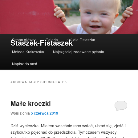
Menu główne
Strona główna
Galeria
1% dla Fistaszka
Staszek-Fistaszek
Przeskocz do tekstu
Przeskocz do widgetów
Metoda Krakowska
Najczęściej zadawane pytania
Napisz do nas!
ARCHIWA TAGU:
SIEDMIOLATEK
Małe kroczki
Wpis z dnia
5 czerwca 2019
Dziś wycieczka. Miałem wcześnie rano wstać, ubrać się, zjeść i
szybciutko pojechać do przedszkola. Tymczasem wszyscy