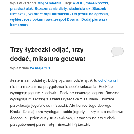
Wpis w kategorii
Mój pamiętnik
|
Tagi:
ARFID
,
małe kroczki
,
przedszkolak
,
Rozszerzanie diety
,
siedmiolatek
,
Staszek-
fistaszek
,
Szkoła terapii karmienia - Od pestki do ogryzka
,
wybiórczość pokarmowa
,
zespół Downa
|
Dodaj pierwszy
komentarz!
Trzy łyżeczki odjąć, trzy
dodać, mikstura gotowa!
Wpis z dnia
24 maja 2019
Jestem samodzielny. Lubię być samodzielny. A tu
od kilku dni
nie mam szans na przygotowanie sobie śniadania. Rodzice
wyciągają jogurty z lodówki. Rodzice otwierają jogurty. Rodzice
wyciągają miseczkę z szafki i łyżeczkę z szuflady. Rodzice
przekładają jogurcik do miseczki. Ale koniec tego dobrego.
Basta! Dzisiaj sam wyciągam sobie jogurty – trzy małe malinowe
Jogobella i jeden duży truskawkowy, i stawiam na stole obok
przygotowanej przez Tatę miseczki i łyżeczki.