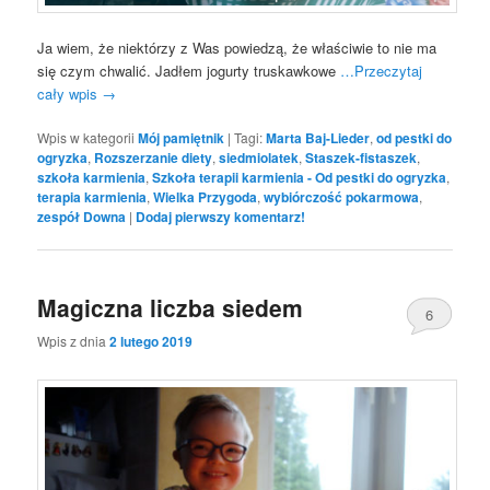
Ja wiem, że niektórzy z Was powiedzą, że właściwie to nie ma
się czym chwalić. Jadłem jogurty truskawkowe
…Przeczytaj
cały wpis
→
Wpis w kategorii
Mój pamiętnik
|
Tagi:
Marta Baj-Lieder
,
od pestki do
ogryzka
,
Rozszerzanie diety
,
siedmiolatek
,
Staszek-fistaszek
,
szkoła karmienia
,
Szkoła terapii karmienia - Od pestki do ogryzka
,
terapia karmienia
,
Wielka Przygoda
,
wybiórczość pokarmowa
,
zespół Downa
|
Dodaj pierwszy komentarz!
Magiczna liczba siedem
6
Wpis z dnia
2 lutego 2019