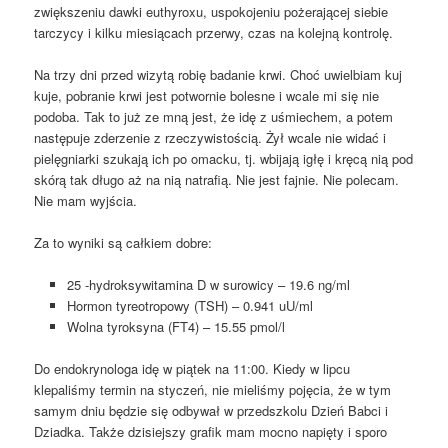
zwiększeniu dawki euthyroxu, uspokojeniu pożerającej siebie
tarczycy i kilku miesiącach przerwy, czas na kolejną kontrolę.
Na trzy dni przed wizytą robię badanie krwi. Choć uwielbiam kuj
kuje, pobranie krwi jest potwornie bolesne i wcale mi się nie
podoba. Tak to już ze mną jest, że idę z uśmiechem, a potem
następuje zderzenie z rzeczywistością. Żył wcale nie widać i
pielęgniarki szukają ich po omacku, tj. wbijają igłę i kręcą nią pod
skórą tak długo aż na nią natrafią. Nie jest fajnie. Nie polecam.
Nie mam wyjścia.
Za to wyniki są całkiem dobre:
25 -hydroksywitamina D w surowicy – 19.6 ng/ml
Hormon tyreotropowy (TSH) – 0.941 uU/ml
Wolna tyroksyna (FT4) – 15.55 pmol/l
Do endokrynologa idę w piątek na 11:00. Kiedy w lipcu
klepaliśmy termin na styczeń, nie mieliśmy pojęcia, że w tym
samym dniu będzie się odbywał w przedszkolu Dzień Babci i
Dziadka. Także dzisiejszy grafik mam mocno napięty i sporo