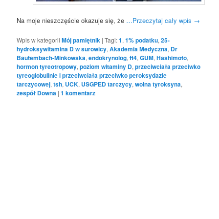
Na moje nieszczęście okazuje się, że
…Przeczytaj cały wpis
→
Wpis w kategorii
Mój pamiętnik
|
Tagi:
1
,
1% podatku
,
25-
hydroksywitamina D w surowicy
,
Akademia Medyczna
,
Dr
Bautembach-Minkowska
,
endokrynolog
,
ft4
,
GUM
,
Hashimoto
,
hormon tyreotropowy
,
poziom witaminy D
,
przeciwciała przeciwko
tyreoglobulinie i przeciwciała przeciwko peroksydazie
tarczycowej
,
tsh
,
UCK
,
USGPED tarczycy
,
wolna tyroksyna
,
zespół Downa
|
1
komentarz