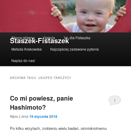
Menu główne
Strona główna
Galeria
1% dla Fistaszka
Staszek-Fistaszek
Przeskocz do tekstu
Przeskocz do widgetów
Metoda Krakowska
Najczęściej zadawane pytania
Napisz do nas!
ARCHIWA TAGU:
USGPED TARCZYCY
Co mi powiesz, panie
1
Hashimoto?
Wpis z dnia
19 stycznia 2018
Po kilku wizytach, zrobieniu wielu badań, ośmiokrotnemu