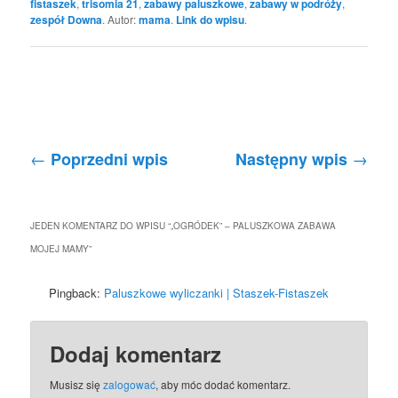
fistaszek
,
trisomia 21
,
zabawy paluszkowe
,
zabawy w podróży
,
zespół Downa
. Autor:
mama
.
Link do wpisu
.
Nawigacja po wpisach
←
→
Poprzedni wpis
Następny wpis
JEDEN KOMENTARZ DO WPISU “
„OGRÓDEK” – PALUSZKOWA ZABAWA
MOJEJ MAMY
”
Pingback:
Paluszkowe wyliczanki | Staszek-Fistaszek
Dodaj komentarz
Musisz się
zalogować
, aby móc dodać komentarz.