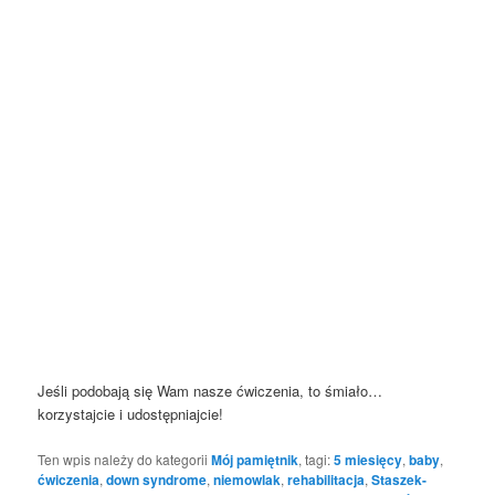
Jeśli podobają się Wam nasze ćwiczenia, to śmiało…
korzystajcie i udostępniajcie!
Ten wpis należy do kategorii
Mój pamiętnik
, tagi:
5 miesięcy
,
baby
,
ćwiczenia
,
down syndrome
,
niemowlak
,
rehabilitacja
,
Staszek-