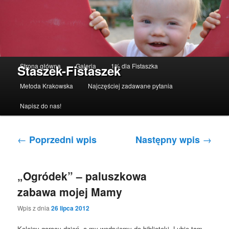
Menu główne
Strona główna
Galeria
1% dla Fistaszka
Staszek-Fistaszek
Przeskocz do tekstu
Przeskocz do widgetów
Metoda Krakowska
Najczęściej zadawane pytania
Napisz do nas!
Nawigacja po wpisach
←
→
Poprzedni wpis
Następny wpis
„Ogródek” – paluszkowa
zabawa mojej Mamy
Wpis z dnia
26 lipca 2012
Kolejny gorący dzień, a my wędrujemy do biblioteki. Lubię tam