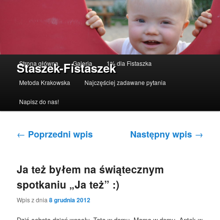
Menu główne
Strona główna
Galeria
1% dla Fistaszka
Staszek-Fistaszek
Przeskocz do tekstu
Przeskocz do widgetów
Metoda Krakowska
Najczęściej zadawane pytania
Napisz do nas!
Nawigacja po wpisach
←
→
Poprzedni wpis
Następny wpis
Ja też byłem na świątecznym
spotkaniu „Ja też” :)
Wpis z dnia
8 grudnia 2012
Dziś sobota dzień wesoły. Tata w domu, Mama w domu, Antek w