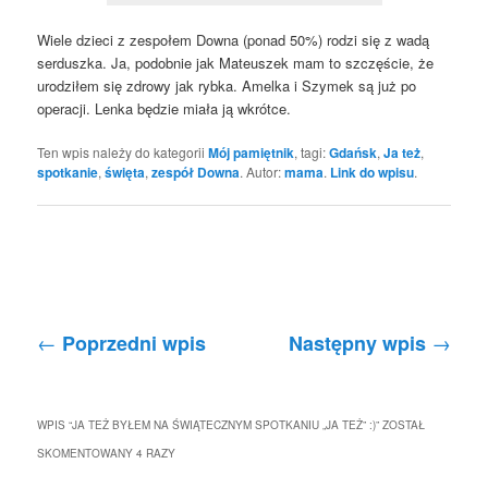
Wiele dzieci z zespołem Downa (ponad 50%) rodzi się z wadą
serduszka. Ja, podobnie jak Mateuszek mam to szczęście, że
urodziłem się zdrowy jak rybka. Amelka i Szymek są już po
operacji. Lenka będzie miała ją wkrótce.
Ten wpis należy do kategorii
Mój pamiętnik
, tagi:
Gdańsk
,
Ja też
,
spotkanie
,
święta
,
zespół Downa
. Autor:
mama
.
Link do wpisu
.
Nawigacja po wpisach
←
→
Poprzedni wpis
Następny wpis
WPIS “
JA TEŻ BYŁEM NA ŚWIĄTECZNYM SPOTKANIU „JA TEŻ” :)
” ZOSTAŁ
SKOMENTOWANY 4 RAZY