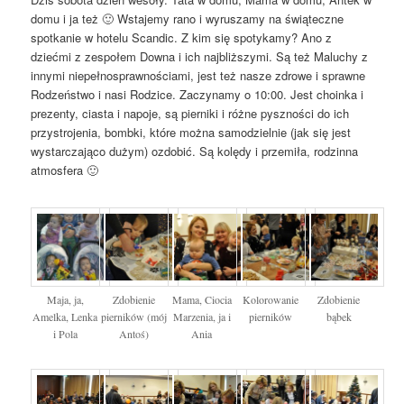
domu i ja też 🙂 Wstajemy rano i wyruszamy na świąteczne
spotkanie w hotelu Scandic. Z kim się spotykamy? Ano z
dziećmi z zespołem Downa i ich najbliższymi. Są też Maluchy z
innymi niepełnosprawnościami, jest też nasze zdrowe i sprawne
Rodzeństwo i nasi Rodzice. Zaczynamy o 10:00. Jest choinka i
prezenty, ciasta i napoje, są pierniki i różne pyszności do ich
przystrojenia, bombki, które można samodzielnie (jak się jest
wystarczająco dużym) ozdobić. Są kolędy i przemiła, rodzinna
atmosfera 🙂
Maja, ja,
Zdobienie
Mama, Ciocia
Kolorowanie
Zdobienie
Amelka, Lenka
pierników (mój
Marzenia, ja i
pierników
bąbek
i Pola
Antoś)
Ania