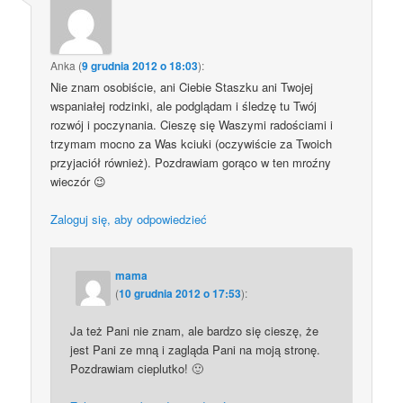
Anka
(
9 grudnia 2012 o 18:03
):
Nie znam osobiście, ani Ciebie Staszku ani Twojej
wspaniałej rodzinki, ale podglądam i śledzę tu Twój
rozwój i poczynania. Cieszę się Waszymi radościami i
trzymam mocno za Was kciuki (oczywiście za Twoich
przyjaciół również). Pozdrawiam gorąco w ten mroźny
wieczór 😉
Zaloguj się, aby odpowiedzieć
mama
(
10 grudnia 2012 o 17:53
):
Ja też Pani nie znam, ale bardzo się cieszę, że
jest Pani ze mną i zagląda Pani na moją stronę.
Pozdrawiam cieplutko! 🙂