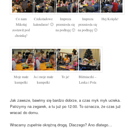
Co nam
Czekoladowe
Impreza
Impreza
Hej Kolęda!
Mikołaj
kalendarze! 🙂
przeniosła się
przeniosła się
zostawił pod
na podłogę 🙂
na podłogę 🙂
choinką?
Moje małe
Ja i moje małe
To ja!
Bliźniaczki –
kumpelki
kumpelki
Lenka i Pola
Jak zawsze, bawimy się bardzo dobrze, a czas myk myk
ucieka.
Patrzymy na zegarek, a tu już po 12:00. To oznacza, że czas już
wracać do domu.
Wracamy zupełnie okrężną drogą. Dlaczego? Ano dlatego…