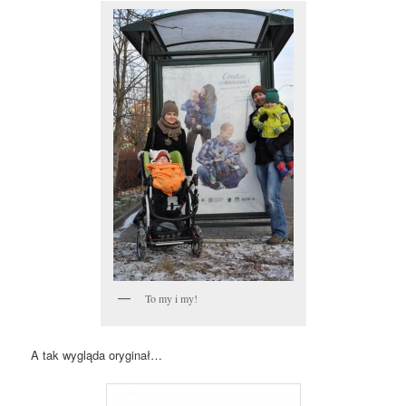
To my i my!
A tak wygląda oryginał…