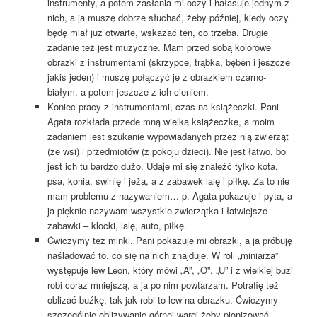
instrumenty, a potem zasłania mi oczy i hałasuje jednym z
nich, a ja muszę dobrze słuchać, żeby później, kiedy oczy
będę miał już otwarte, wskazać ten, co trzeba. Drugie
zadanie też jest muzyczne. Mam przed sobą kolorowe
obrazki z instrumentami (skrzypce, trąbka, bęben i jeszcze
jakiś jeden) i muszę połączyć je z obrazkiem czarno-
białym, a potem jeszcze z ich cieniem.
Koniec pracy z instrumentami, czas na książeczki. Pani
Agata rozkłada przede mną wielką książeczkę, a moim
zadaniem jest szukanie wypowiadanych przez nią zwierząt
(ze wsi) i przedmiotów (z pokoju dzieci). Nie jest łatwo, bo
jest ich tu bardzo dużo. Udaje mi się znaleźć tylko kota,
psa, konia, świnię i jeża, a z zabawek lalę i piłkę. Za to nie
mam problemu z nazywaniem… p. Agata pokazuje i pyta, a
ja pięknie nazywam wszystkie zwierzątka i łatwiejsze
zabawki – klocki, lalę, auto, piłkę.
Ćwiczymy też minki. Pani pokazuje mi obrazki, a ja próbuję
naśladować to, co się na nich znajduje. W roli „miniarza”
występuje lew Leon, który mówi „A”, „O”, „U” i z wielkiej buzi
robi coraz mniejszą, a ja po nim powtarzam. Potrafię też
oblizać buźkę, tak jak robi to lew na obrazku. Ćwiczymy
szczególnie oblizywanie górnej wargi żeby pionizować