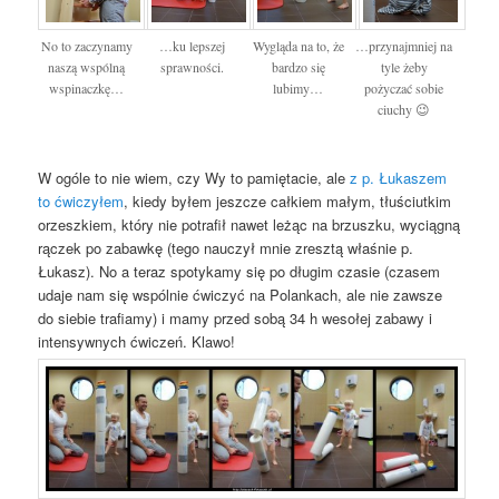
No to zaczynamy
…ku lepszej
Wygląda na to, że
…przynajmniej na
naszą wspólną
sprawności.
bardzo się
tyle żeby
wspinaczkę…
lubimy…
pożyczać sobie
ciuchy 😉
W ogóle to nie wiem, czy Wy to pamiętacie, ale
z p. Łukaszem
to ćwiczyłem
, kiedy byłem jeszcze całkiem małym, tłuściutkim
orzeszkiem, który nie potrafił nawet leżąc na brzuszku, wyciągną
rączek po zabawkę (tego nauczył mnie zresztą właśnie p.
Łukasz). No a teraz spotykamy się po długim czasie (czasem
udaje nam się wspólnie ćwiczyć na Polankach, ale nie zawsze
do siebie trafiamy) i mamy przed sobą 34 h wesołej zabawy i
intensywnych ćwiczeń. Klawo!