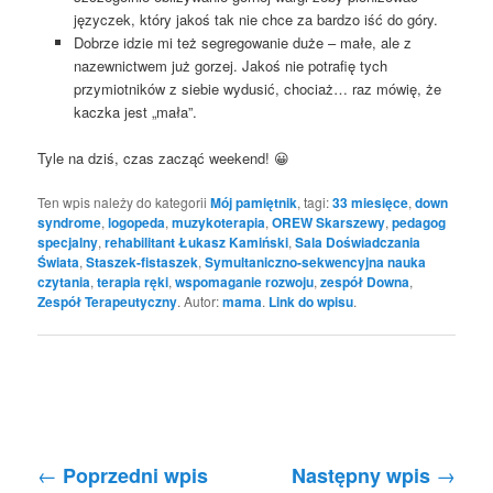
języczek, który jakoś tak nie chce za bardzo iść do góry.
Dobrze idzie mi też segregowanie duże – małe, ale z
nazewnictwem już gorzej. Jakoś nie potrafię tych
przymiotników z siebie wydusić, chociaż… raz mówię, że
kaczka jest „mała”.
Tyle na dziś, czas zacząć weekend! 😀
Ten wpis należy do kategorii
Mój pamiętnik
, tagi:
33 miesięce
,
down
syndrome
,
logopeda
,
muzykoterapia
,
OREW Skarszewy
,
pedagog
specjalny
,
rehabilitant Łukasz Kamiński
,
Sala Doświadczania
Świata
,
Staszek-fistaszek
,
Symultaniczno-sekwencyjna nauka
czytania
,
terapia ręki
,
wspomaganie rozwoju
,
zespół Downa
,
Zespół Terapeutyczny
. Autor:
mama
.
Link do wpisu
.
Nawigacja po wpisach
←
→
Poprzedni wpis
Następny wpis