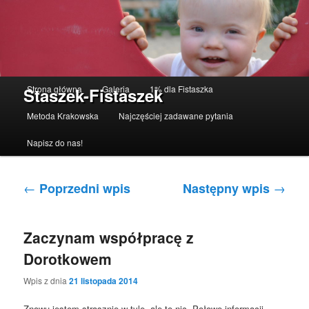
Menu główne
Strona główna
Galeria
1% dla Fistaszka
Staszek-Fistaszek
Przeskocz do tekstu
Przeskocz do widgetów
Metoda Krakowska
Najczęściej zadawane pytania
Napisz do nas!
Nawigacja po wpisach
←
→
Poprzedni wpis
Następny wpis
Zaczynam współpracę z
Dorotkowem
Wpis z dnia
21 listopada 2014
Znowu jestem strasznie w tyle, ale to nic. Połowę informacji