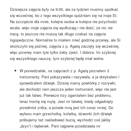
Dzisiejsze zajęcia były na 9:00, ale za tydzień musimy spotkać
się wcześniej, bo z tego wszystkiego spóźniam się na moje SI.
Na szczęście dla mnie, kolejna osoba w kolejce nie przychodzi
wcale, więc moje zajęcia się wydłużają i nie dość, że nic nie
tracę, to jeszcze nie muszę tak długo czekać na zajęcia
logopedyczne. Normalnie to miałem mieć godzinę przerwy, ale Si
skończyło się później, zajęcia z p. Agatą zaczęły się wcześniej,
więc przerwy mam tyle tylko żeby zjeść. I dobrze. Im szybciej
się wszystkiego nauczę, tym szybciej będę miał wolne.
W poniedziałek, na zajęciach z p. Agatą poznałem 3
instrumenty. Pani pokazywała i nazywała, a ja dotykałem i
sprawdzałem dźwięk. Dzisiaj mamy powtórkę z rozrywki,
ale dochodzi nam jeszcze jeden instrument, więc nie jest
już tak łatwo. Pierwsze trzy ogarniałem bez problemu,
teraz trochę się mylę. Jest mi łatwiej, kiedy odgadnięty
przedmiot znika, a przede mną jest ich coraz mniej. Do
wyboru mam grzechotkę, kołatkę, dzwonki (ich dźwięk
próbujemy też naśladować buzią, wychodzi coś jakby
„dzyn”) i bębenek. Pani najpierw przedstawia mi