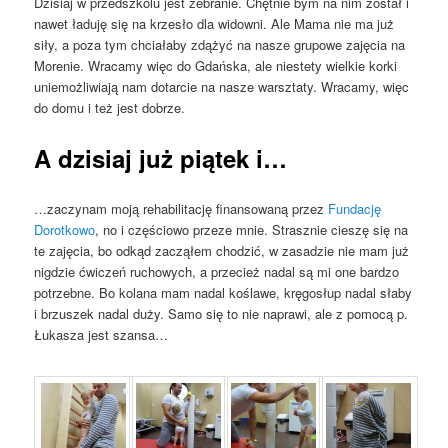
Dzisiaj w przedszkolu jest zebranie. Chętnie bym na nim został i
nawet ładuję się na krzesło dla widowni. Ale Mama nie ma już
siły, a poza tym chciałaby zdążyć na nasze grupowe zajęcia na
Morenie. Wracamy więc do Gdańska, ale niestety wielkie korki
uniemożliwiają nam dotarcie na nasze warsztaty. Wracamy, więc
do domu i też jest dobrze.
A dzisiaj już piątek i…
…zaczynam moją rehabilitację finansowaną przez
Fundację
Dorotkowo
, no i częściowo przeze mnie. Strasznie cieszę się na
te zajęcia, bo odkąd zacząłem chodzić, w zasadzie nie mam już
nigdzie ćwiczeń ruchowych, a przecież nadal są mi one bardzo
potrzebne. Bo kolana mam nadal koślawe, kręgosłup nadal słaby
i brzuszek nadal duży. Samo się to nie naprawi, ale z pomocą p.
Łukasza jest szansa…