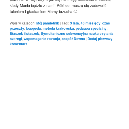
kiedy Mania będzie z nami! Póki co, muszę się zadowolić
tuleniem i głaskaniem Mamy brzucha 🙂
Wpis w kategorii
Mój pamiętnik
|
Tagi:
3 lata
,
40 miesięcy
,
czas
przeszły
,
logopeda
,
metoda krakowska
,
pedagog specjalny
,
Staszek-fistaszek
,
Symultaniczno-sekwencyjna nauka czytania
,
szeregi
,
wspomaganie rozwoju
,
zespół Downa
|
Dodaj pierwszy
komentarz!