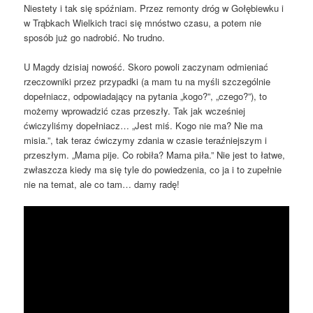
Niestety i tak się spóźniam. Przez remonty dróg w Gołębiewku i
w Trąbkach Wielkich traci się mnóstwo czasu, a potem nie
sposób już go nadrobić. No trudno.
U Magdy dzisiaj nowość. Skoro powoli zaczynam odmieniać
rzeczowniki przez przypadki (a mam tu na myśli szczególnie
dopełniacz, odpowiadający na pytania „kogo?”, „czego?”), to
możemy wprowadzić czas przeszły. Tak jak wcześniej
ćwiczyliśmy dopełniacz… „Jest miś. Kogo nie ma? Nie ma
misia.”, tak teraz ćwiczymy zdania w czasie teraźniejszym i
przeszłym. „Mama pije. Co robiła? Mama piła.” Nie jest to łatwe,
zwłaszcza kiedy ma się tyle do powiedzenia, co ja i to zupełnie
nie na temat, ale co tam… damy radę!