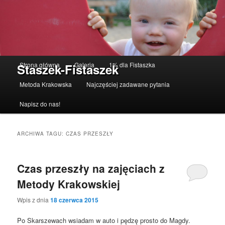
Menu główne
Strona główna
Galeria
1% dla Fistaszka
Staszek-Fistaszek
Przeskocz do tekstu
Przeskocz do widgetów
Metoda Krakowska
Najczęściej zadawane pytania
Napisz do nas!
ARCHIWA TAGU:
CZAS PRZESZŁY
Czas przeszły na zajęciach z
Metody Krakowskiej
Wpis z dnia
18 czerwca 2015
Po Skarszewach wsiadam w auto i pędzę prosto do Magdy.