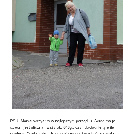
PS U Marysi wszystko w najlepszym porządku. Serce ma ja
dzwon, jest śliczna i waży ok. 848g., czyli dokładnie tyle ile
powinna. O rety, rety… już się nie mogę doczekać września,