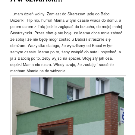
…mam dzień wolny. Zamiast do Skarszew, jadę do Babci
Bożenki. Hip hip, hurrra! Mama w tym czasie wraca do domu, a
potem razem z Tatą jedzie zaglądać do brzucha, do mojej małej
Siostrzyczki. Przez chwilę się boję, że Mama chce mnie zabrać
ze sobą i że nie będę mógł zostać u Babci i strasznie się
obrażam. Wszystko dlatego, że wyszliśmy od Babci w tym
samym czasie. Mama po to, żeby wsiąść do auta i pojechać, a
ja z Babcią po to, żeby wyjść na spacer. Stoję zły jak osa,
dopóki Mama nie rusza. Wtedy czuję, że zostaję i radośnie
macham Mamie na do widzenia.