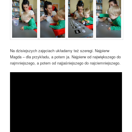
Na dzisiejszych zajęciach układamy też szeregi. Najpierw
Magda – dla przykładu, a potem ja. Najpierw od największego do
najmniejszego, a potem od najjaśniejszego do najciemniejszego.