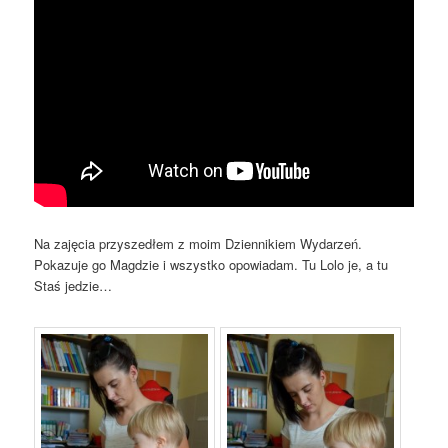
Na zajęcia przyszedłem z moim Dziennikiem Wydarzeń.
Pokazuje go Magdzie i wszystko opowiadam. Tu Lolo je, a tu
Staś jedzie…