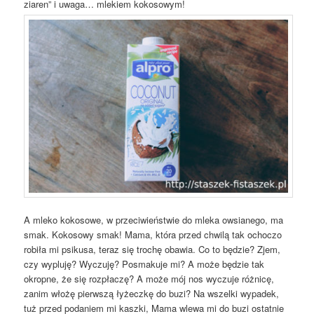
ziaren” i uwaga… mlekiem kokosowym!
A mleko kokosowe, w przeciwieństwie do mleka owsianego, ma
smak. Kokosowy smak! Mama, która przed chwilą tak ochoczo
robiła mi psikusa, teraz się trochę obawia. Co to będzie? Zjem,
czy wypluję? Wyczuję? Posmakuje mi? A może będzie tak
okropne, że się rozpłaczę? A może mój nos wyczuje różnicę,
zanim włożę pierwszą łyżeczkę do buzi? Na wszelki wypadek,
tuż przed podaniem mi kaszki, Mama wlewa mi do buzi ostatnie