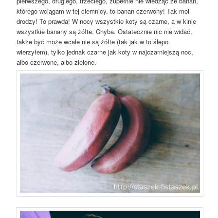
pierwszego, drugiego, trzeciego, zupełnie nie wiedząc że banan,
którego wciągam w tej ciemnicy, to banan czerwony! Tak moi
drodzy! To prawda! W nocy wszystkie koty są czarne, a w kinie
wszystkie banany są żółte. Chyba. Ostatecznie nic nie widać,
także być może wcale nie są żółte (tak jak w to ślepo
wierzyłem), tylko jednak czarne jak koty w najczarniejszą noc,
albo czerwone, albo zielone.