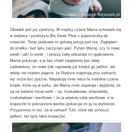
Obiadek jest już zjedzony. W między czasie Mama schowała się
w lodówce i przełożyła Bio Serek Pilos z pojemniczka do
miseczki. Teraz podsuwa mi gotową porcję pod nos. Zaglądam
do środka i bez lęku zaczynam jeść. Pytam Mamę, czy to nowy
serek i jaki to serek , i proszę żeby pokazała mi opakowanie.
Mama pokazuje, a ja bez chwili zwątpienia jem dalej,
zadowolony, że nowe (tak naprawdę już kiedyś go jadłem, ale
wtedy nie miałem pojęcia, że Rodzice majstrują przy serkach)
też może być pyszne. Niepokoją mnie nieco te malutkie czarne
kropki, które są w serku, ale Mama mnie uspokaja i wyjaśnia, że
są na świecie różne serki – np. truskawkowe, straciatella,
czekoladowe i waniliowe, i że ja właśnie lubię waniliowe, a te
kropeczki to pokruszona wanilia (pokazuje mi ją na etykiecie).
Przypomina mi też, że w serkach Tutti, które tak ochoczo
jadłem, też były takie kropeczki.