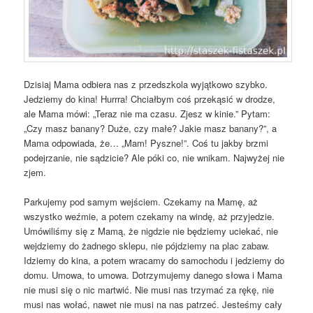
Dzisiaj Mama odbiera nas z przedszkola wyjątkowo szybko.
Jedziemy do kina! Hurrra! Chciałbym coś przekąsić w drodze,
ale Mama mówi: „Teraz nie ma czasu. Zjesz w kinie.” Pytam:
„Czy masz banany? Duże, czy małe? Jakie masz banany?”, a
Mama odpowiada, że… „Mam! Pyszne!”. Coś tu jakby brzmi
podejrzanie, nie sądzicie? Ale póki co, nie wnikam. Najwyżej nie
zjem.
Parkujemy pod samym wejściem. Czekamy na Mamę, aż
wszystko weźmie, a potem czekamy na windę, aż przyjedzie.
Umówiliśmy się z Mamą, że nigdzie nie będziemy uciekać, nie
wejdziemy do żadnego sklepu, nie pójdziemy na plac zabaw.
Idziemy do kina, a potem wracamy do samochodu i jedziemy do
domu. Umowa, to umowa. Dotrzymujemy danego słowa i Mama
nie musi się o nic martwić. Nie musi nas trzymać za rękę, nie
musi nas wołać, nawet nie musi na nas patrzeć. Jesteśmy cały