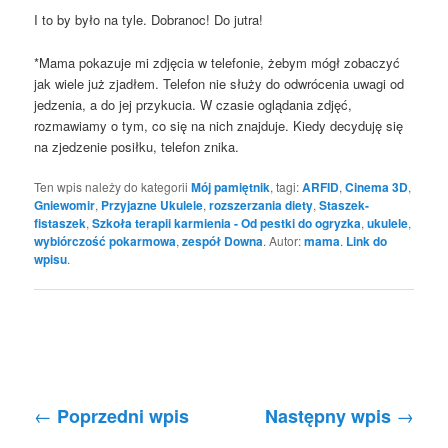
I to by było na tyle. Dobranoc! Do jutra!
*Mama pokazuje mi zdjęcia w telefonie, żebym mógł zobaczyć
jak wiele już zjadłem. Telefon nie służy do odwrócenia uwagi od
jedzenia, a do jej przykucia. W czasie oglądania zdjęć,
rozmawiamy o tym, co się na nich znajduje. Kiedy decyduję się
na zjedzenie posiłku, telefon znika.
Ten wpis należy do kategorii
Mój pamiętnik
, tagi:
ARFID
,
Cinema 3D
,
Gniewomir
,
Przyjazne Ukulele
,
rozszerzania diety
,
Staszek-
fistaszek
,
Szkoła terapii karmienia - Od pestki do ogryzka
,
ukulele
,
wybiórczość pokarmowa
,
zespół Downa
. Autor:
mama
.
Link do
wpisu
.
Nawigacja po wpisach
←
→
Poprzedni wpis
Następny wpis