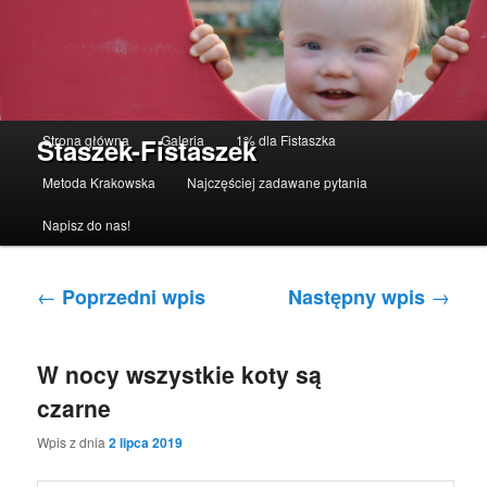
Menu główne
Strona główna
Galeria
1% dla Fistaszka
Staszek-Fistaszek
Przeskocz do tekstu
Przeskocz do widgetów
Metoda Krakowska
Najczęściej zadawane pytania
Napisz do nas!
Nawigacja po wpisach
←
→
Poprzedni wpis
Następny wpis
W nocy wszystkie koty są
czarne
Wpis z dnia
2 lipca 2019