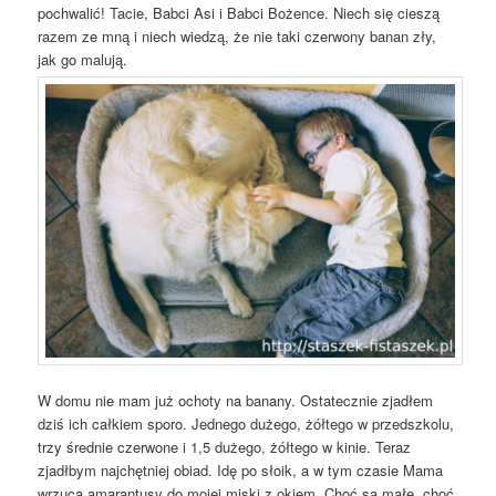
pochwalić! Tacie, Babci Asi i Babci Bożence. Niech się cieszą
razem ze mną i niech wiedzą, że nie taki czerwony banan zły,
jak go malują.
W domu nie mam już ochoty na banany. Ostatecznie zjadłem
dziś ich całkiem sporo. Jednego dużego, żółtego w przedszkolu,
trzy średnie czerwone i 1,5 dużego, żółtego w kinie. Teraz
zjadłbym najchętniej obiad. Idę po słoik, a w tym czasie Mama
wrzuca amarantusy do mojej miski z okiem. Choć są małe, choć