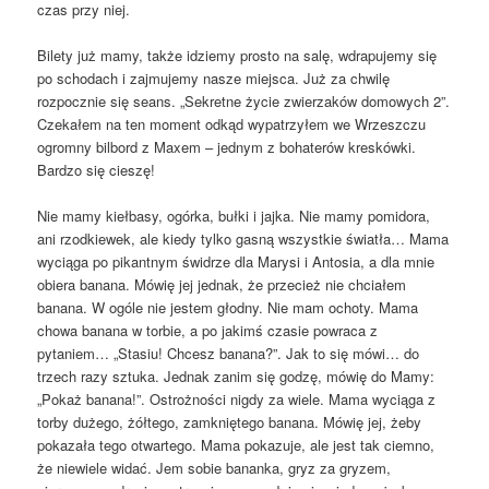
czas przy niej.
Bilety już mamy, także idziemy prosto na salę, wdrapujemy się
po schodach i zajmujemy nasze miejsca. Już za chwilę
rozpocznie się seans. „Sekretne życie zwierzaków domowych 2”.
Czekałem na ten moment odkąd wypatrzyłem we Wrzeszczu
ogromny bilbord z Maxem – jednym z bohaterów kreskówki.
Bardzo się cieszę!
Nie mamy kiełbasy, ogórka, bułki i jajka. Nie mamy pomidora,
ani rzodkiewek, ale kiedy tylko gasną wszystkie światła… Mama
wyciąga po pikantnym świdrze dla Marysi i Antosia, a dla mnie
obiera banana. Mówię jej jednak, że przecież nie chciałem
banana. W ogóle nie jestem głodny. Nie mam ochoty. Mama
chowa banana w torbie, a po jakimś czasie powraca z
pytaniem… „Stasiu! Chcesz banana?”. Jak to się mówi… do
trzech razy sztuka. Jednak zanim się godzę, mówię do Mamy:
„Pokaż banana!”. Ostrożności nigdy za wiele. Mama wyciąga z
torby dużego, żółtego, zamkniętego banana. Mówię jej, żeby
pokazała tego otwartego. Mama pokazuje, ale jest tak ciemno,
że niewiele widać. Jem sobie bananka, gryz za gryzem,