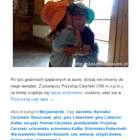
Po tylu godzinach spędzonych w aucie, dzisiaj nie chcemy do
niego wsiadać. Z przełęczy Przysłup Caryński (795 m.n.p.m.),
na której znajduje się
nasze schronisko
, możemy udać się w
…
Przeczytaj cały wpis
→
Wpis w kategorii
Mój pamiętnik
|
Tagi:
bacówka
,
Bacówka
Caryńskie
,
Bieszczady
,
góry
,
góry z dzieckiem
,
góry z dziećmi
,
Koliba
,
oscypki
,
Połonia Caryńska
,
przedszkolaki
,
Przysłup
Caryński
,
schronisko
,
schronisko Koliba
,
Schronisko Politechniki
Warszawskiej
,
Staszek-fistaszek
,
tula
,
wakacje
,
zespół Downa
,
zielony szlak
|
komentarze
2