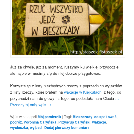
Już za chwilę, już za moment, ruszymy ku wielkiej przygodzie,
ale najpierw musimy się do niej dobrze przygotować.
Korzystając z listy niezbędnych rzeczy z poprzednich wyjazdów,
z listy rzeczy, które brałem na
wakacje w Kiejkutach
, z tego, co
przychodzi nam do głowy i z tego, co podesłała nam Ciocia
…
Przeczytaj cały wpis
→
Wpis w kategorii
Mój pamiętnik
|
Tagi:
Bieszczady
,
co spakować
,
podróż
,
Połonina Caryńska
,
Przysłup Caryński
,
wakacje
,
wycieczka
,
wyjazd
|
Dodaj pierwszy komentarz!