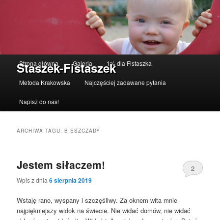
Menu główne
Strona główna
Galeria
1% dla Fistaszka
Staszek-Fistaszek
Przeskocz do tekstu
Przeskocz do widgetów
Metoda Krakowska
Najczęściej zadawane pytania
Napisz do nas!
ARCHIWA TAGU:
BIESZCZADY
Jestem siłaczem!
2
Wpis z dnia
6 sierpnia 2019
Wstaję rano, wyspany i szczęśliwy. Za oknem wita mnie
najpiękniejszy widok na świecie. Nie widać domów, nie widać