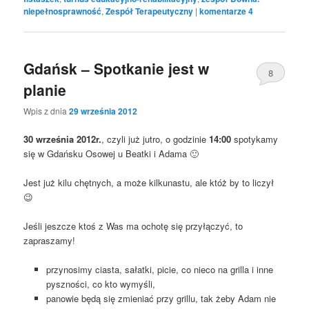
niepełnosprawność
,
Zespół Terapeutyczny
|
komentarze
4
Gdańsk – Spotkanie jest w
8
planie
Wpis z dnia
29 września 2012
30 września 2012r.
, czyli już jutro, o godzinie
14:00
spotykamy
się w Gdańsku Osowej u Beatki i Adama 🙂
Jest już kilu chętnych, a może kilkunastu, ale któż by to liczył
😉
Jeśli jeszcze ktoś z Was ma ochotę się przyłączyć, to
zapraszamy!
przynosimy ciasta, sałatki, picie, co nieco na grilla i inne
pyszności, co kto wymyśli,
panowie będą się zmieniać przy grillu, tak żeby Adam nie