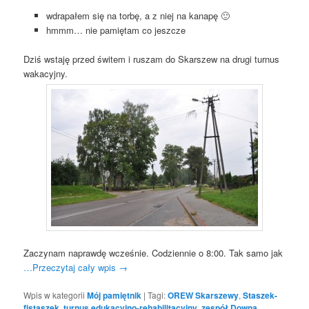
wdrapałem się na torbę, a z niej na kanapę 🙂
hmmm… nie pamiętam co jeszcze
Dziś wstaję przed świtem i ruszam do Skarszew na drugi turnus
wakacyjny.
Zaczynam naprawdę wcześnie. Codziennie o 8:00. Tak samo jak
…Przeczytaj cały wpis
→
Wpis w kategorii
Mój pamiętnik
|
Tagi:
OREW Skarszewy
,
Staszek-
fistaszek
,
turnus edukacyjno-rehabilitacyjny
,
zespół Downa.