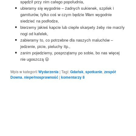
spędził przy nim całego popołudnia,
ubieramy się wygodnie – żadnych sukienek, szpilek i
garniturów, tylko coś w czym będzie Wam wygodnie
siedzieć na podłodze,
bierzemy jakieś kapcie lub ciepłe skarpety żeby nie marzły
nogi od kafelek,
zabieramy to, co potrzebne dla naszych maluchów –
jedzenie, picie, pieluchy itp.,
zanim pojedziemy, posprzątamy po sobie, bo nas więcej
nie ugoszczą 😛
Wpis w kategorii
Wydarzenia
|
Tagi:
Gdańsk
,
spotkanie
,
zespół
Downa. niepełnosprawność
|
komentarzy
8