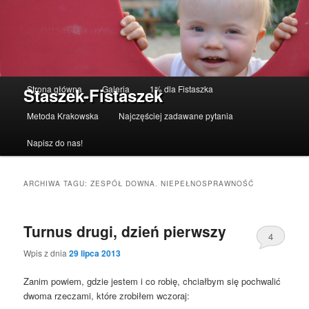
Menu główne
Strona główna
Galeria
1% dla Fistaszka
Staszek-Fistaszek
Przeskocz do tekstu
Przeskocz do widgetów
Metoda Krakowska
Najczęściej zadawane pytania
Napisz do nas!
ARCHIWA TAGU:
ZESPÓŁ DOWNA. NIEPEŁNOSPRAWNOŚĆ
Turnus drugi, dzień pierwszy
4
Wpis z dnia
29 lipca 2013
Zanim powiem, gdzie jestem i co robię, chciałbym się pochwalić
dwoma rzeczami, które zrobiłem wczoraj: