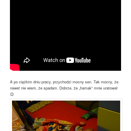
A po ciężkim dniu pracy, przychodzi mocny sen. Tak mocny, że
nawet nie wiem, że spadam. Dobrze, że „hamak” mnie uratował
😉