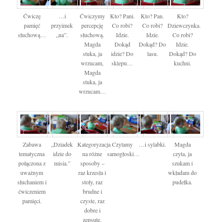
Ćwiczę
…i
Ćwiczymy
Kto? Pani.
Kto? Pan.
Kto?
pamięć
przyimek
percepcję
Co robi?
Co robi?
Dziewczynka.
słuchową…
„na”.
słuchową.
Idzie.
Idzie.
Co robi?
Magda
Dokąd
Dokąd? Do
Idzie.
stuka, ja
idzie? Do
lasu.
Dokąd? Do
wrzucam,
sklepu…
kuchni.
Magda
stuka, ja
wrzucam…
Zabawa
„Dziadek
Kategoryzacja
Czytamy
…i sylabki.
Magda
tematyczna
idzie do
na różne
samogłoski…
czyta, ja
połączona z
misia.”
sposoby –
szukam i
uważnym
raz krzesła i
wkładam do
słuchaniem i
stoły, raz
pudełka.
ćwiczeniem
brudne i
pamięci.
czyste, raz
dobre i
zepsute.