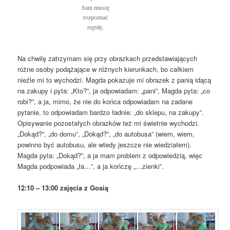
Sam muszę
rozpoznać
regułę.
Na chwilę zatrzymam się przy obrazkach przedstawiających
różne osoby podążające w różnych kierunkach, bo całkiem
nieźle mi to wychodzi. Magda pokazuje mi obrazek z panią idącą
na zakupy i pyta: „Kto?”, ja odpowiadam: „pani”, Magda pyta: „co
robi?”, a ja, mimo, że nie do końca odpowiadam na zadane
pytanie, to odpowiadam bardzo ładnie: „do sklepu, na zakupy”.
Opisywanie pozostałych obrazków też mi świetnie wychodzi.
„Dokąd?”, „do domu”, „Dokąd?”, „do autobusa” (wiem, wiem,
powinno być autobusu, ale wtedy jeszcze nie wiedziałem).
Magda pyta: „Dokąd?”, a ja mam problem z odpowiedzią, więc
Magda podpowiada „ła…”, a ja kończę „…zienki”.
12:10 – 13:00 zajęcia z Gosią