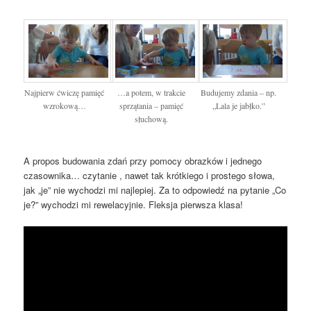
Najpierw ćwiczę pamięć
…a potem, w trakcie
Budujemy zdania – np.
wzrokową…
sprzątania – pamięć
„Lala je jabłko.”
słuchową.
A propos budowania zdań przy pomocy obrazków i jednego
czasownika… czytanie , nawet tak krótkiego i prostego słowa,
jak „je” nie wychodzi mi najlepiej. Za to odpowiedź na pytanie „Co
je?” wychodzi mi rewelacyjnie. Fleksja pierwsza klasa!