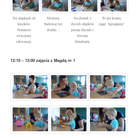
Na słupkach od
Możemy
Na domek z
To już koniec
klocków
budować też
dwóch słupków
zajęć. Sprzątamy!
Numicon
domki…
pasuje daszek z
ćwiczymy
dwoma
sekwencje.
dziurkami.
12:10 – 13:00 zajęcia z Magdą nr 1