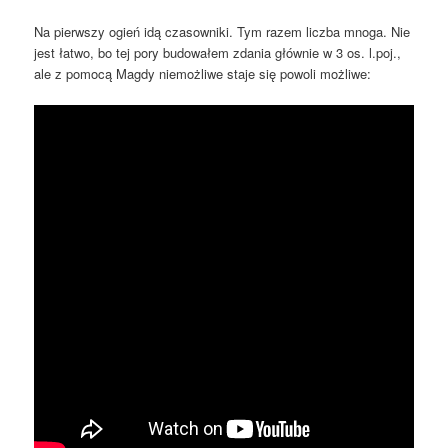
Na pierwszy ogień idą czasowniki. Tym razem liczba mnoga. Nie
jest łatwo, bo tej pory budowałem zdania głównie w 3 os. l.poj.,
ale z pomocą Magdy niemożliwe staje się powoli możliwe: