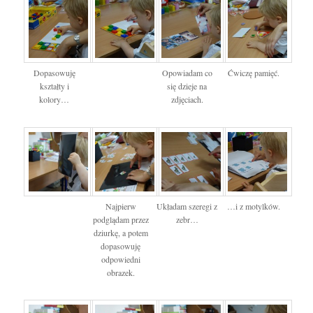
Dopasowuję
Opowiadam co
Ćwiczę pamięć.
kształty i
się dzieje na
kolory…
zdjęciach.
Najpierw
Układam szeregi z
…i z motylków.
podglądam przez
zebr…
dziurkę, a potem
dopasowuję
odpowiedni
obrazek.