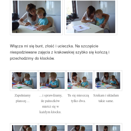
Włącza mi się bunt, złość i ucieczka. Na szczęście
niespodziewane zajęcia z krakowskiej szybko się kończą i
przechodzimy do klocków.
Zapełniamy
…i sprawdzamy,
Tu się mieszczą
Szukam i układam
planszę…
ile paluszków
tylko dwa.
takie same.
mieści się w
każdym klocku.