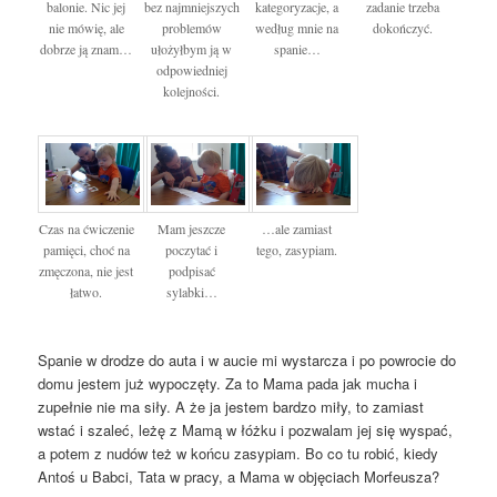
balonie. Nic jej
bez najmniejszych
kategoryzacje, a
zadanie trzeba
nie mówię, ale
problemów
według mnie na
dokończyć.
dobrze ją znam…
ułożyłbym ją w
spanie…
odpowiedniej
kolejności.
Czas na ćwiczenie
Mam jeszcze
…ale zamiast
pamięci, choć na
poczytać i
tego, zasypiam.
zmęczona, nie jest
podpisać
łatwo.
sylabki…
Spanie w drodze do auta i w aucie mi wystarcza i po powrocie do
domu jestem już wypoczęty. Za to Mama pada jak mucha i
zupełnie nie ma siły. A że ja jestem bardzo miły, to zamiast
wstać i szaleć, leżę z Mamą w łóżku i pozwalam jej się wyspać,
a potem z nudów też w końcu zasypiam. Bo co tu robić, kiedy
Antoś u Babci, Tata w pracy, a Mama w objęciach Morfeusza?