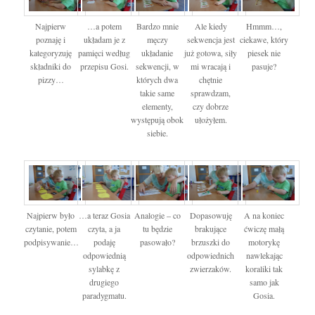
Najpierw
…a potem
Bardzo mnie
Ale kiedy
Hmmm…,
poznaję i
układam je z
męczy
sekwencja jest
ciekawe, który
kategoryzuję
pamięci według
układanie
już gotowa, siły
piesek nie
składniki do
przepisu Gosi.
sekwencji, w
mi wracają i
pasuje?
pizzy…
których dwa
chętnie
takie same
sprawdzam,
elementy,
czy dobrze
występują obok
ułożyłem.
siebie.
Najpierw było
…a teraz Gosia
Analogie – co
Dopasowuję
A na koniec
czytanie, potem
czyta, a ja
tu będzie
brakujące
ćwiczę małą
podpisywanie…
podaję
pasowało?
brzuszki do
motorykę
odpowiednią
odpowiednich
nawlekając
sylabkę z
zwierzaków.
koraliki tak
drugiego
samo jak
paradygmatu.
Gosia.