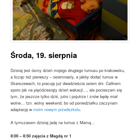
Środa, 19. sierpnia
Dzisiaj jest ósmy dzień mojego drugiego turnusu po krakowsku,
a licząc też pierwszy – osiemnasty, a jakby dodać turnus w
Skarszewach, to pracuję już dwadzieścia osiem dni. Całkiem
sporo jak na pięćdziesiąty dzień wakacji…, ale pocieszam się
tym, że jeszcze tylko dziś, jutro i pojutrze i znów będę miał
wolne… tzn. wolny weekend, bo od poniedziałku zaczynam
adaptację w
moim nowym przedszkolu
.
A tymczasem dzisiaj jadę na turnus z Mamą…
8:00 – 8:50 zajęcia z Magdą nr 1