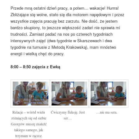
Przede mną ostatni dzień pracy, a potem… wakacje! Hurrra!
Zbliżające się wolne, stało się dla motorem napędowym i przez
wszystkie zajęcia pracuję bez zarzutu. Nie dość, że jestem
bardzo skupiony, to jeszcze większość zadań nie sprawia mi
trudności. Zamiast padać na nos po czterech tygodniach
intensywnych zajęć (dwa tygodnie w Skarszewach i dwa
tygodnie na turnusie z Metodą Krakowską), mam mnóstwo
energii i wielką chęć do pracy.
8:00 – 8:50 zajęcia z Ewką
Relacje – wśród wielu
Ćwiczymy fleksję. Jest
…nie ma sera.
różniących się od siebie
ser…
Georgów muszę znaleźć
takiego samego, jak
trzymam w rączce.