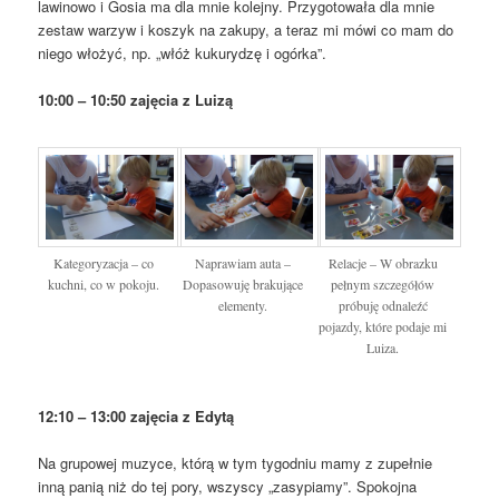
lawinowo i Gosia ma dla mnie kolejny. Przygotowała dla mnie
zestaw
warzyw i koszyk na zakupy, a teraz mi mówi co mam do
niego włożyć, np. „włóż kukurydzę i ogórka”.
10:00 – 10:50 zajęcia z Luizą
Kategoryzacja – co
Naprawiam auta –
Relacje – W obrazku
kuchni, co w pokoju.
Dopasowuję brakujące
pełnym szczegółów
elementy.
próbuję odnaleźć
pojazdy, które podaje mi
Luiza.
12:10 – 13:00 zajęcia z Edytą
Na grupowej muzyce, którą w tym tygodniu mamy z zupełnie
inną panią niż do tej pory, wszyscy „zasypiamy”. Spokojna