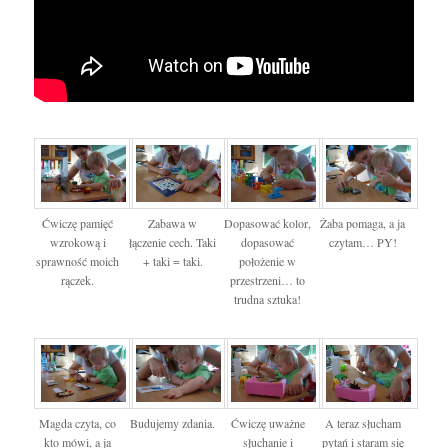
Ćwiczę pamięć
Zabawa w
Dopasować kolor,
Żaba pomaga, a ja
wzrokową i
łączenie cech. Taki
dopasować
czytam… PY!
sprawność moich
+ taki = taki.
położenie w
rączek.
przestrzeni… to
trudna sztuka!
Magda czyta, co
Budujemy zdania.
Ćwiczę uważne
A teraz słucham
kto mówi, a ja
słuchanie i
pytań i staram się