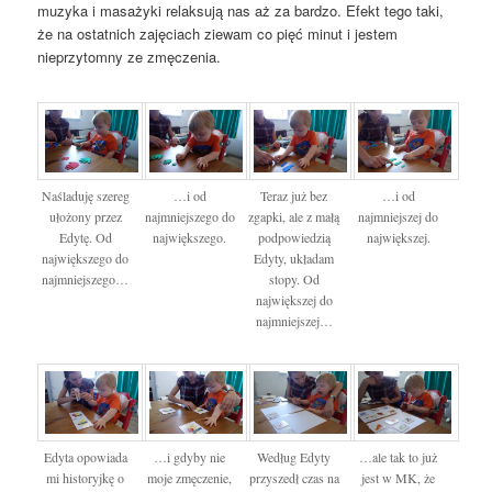
muzyka i masażyki relaksują nas aż za bardzo. Efekt tego taki,
że na ostatnich zajęciach ziewam co pięć minut i jestem
nieprzytomny ze zmęczenia.
Naśladuję szereg
…i od
Teraz już bez
…i od
ułożony przez
najmniejszego do
zgapki, ale z małą
najmniejszej do
Edytę. Od
największego.
podpowiedzią
największej.
największego do
Edyty, układam
najmniejszego…
stopy. Od
największej do
najmniejszej…
Edyta opowiada
…i gdyby nie
Według Edyty
…ale tak to już
mi historyjkę o
moje zmęczenie,
przyszedł czas na
jest w MK, że