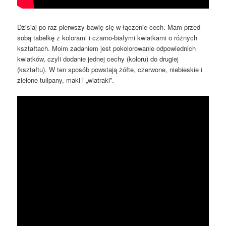
Dzisiaj po raz pierwszy bawię się w łączenie cech. Mam przed
sobą tabelkę z kolorami i czarno-białymi kwiatkami o różnych
kształtach. Moim zadaniem jest pokolorowanie odpowiednich
kwiatków, czyli dodanie jednej cechy (koloru) do drugiej
(kształtu). W ten sposób powstają żółte, czerwone, niebieskie i
zielone tulipany, maki i „wiatraki”.