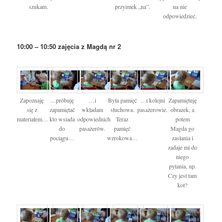
szukam.
przyimek „na”.
na nie
odpowiedzieć.
10:00 – 10:50 zajęcia z Magdą nr 2
Zapoznaję
…próbuję
…i
Była pamięć
…i kolejni
Zapamiętuję
się z
zapamiętać
wkładam
słuchowa.
pasażerowie.
obrazek, a
materiałem…
kto wsiada
odpowiednich
Teraz
potem
do
pasażerów.
pamięć
Magda go
pociągu…
wzrokowa…
zasłania i
zadaje mi do
niego
pytania, np.
Czy jest tam
kot?