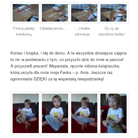
Ćwiczę pamięć
Układam proste…
…i trudne
Oj, oj, ale
wzrokową.
sekwencje.
straszliwie trudne!
Koniec i kropka, i idę do domu. A te wszystkie dzisiejsze zajęcia
to nic w porównaniu z tym, co przyszło dziś do mnie w paczce!
A przyszedł prezent! Wspaniała, ręcznie robiona książeczka,
którą uszyła dla mnie moja Fanka – p. Ania. Jeszcze raz
ogromniaste DZIĘKI za tę wspaniałą niespodziankę!