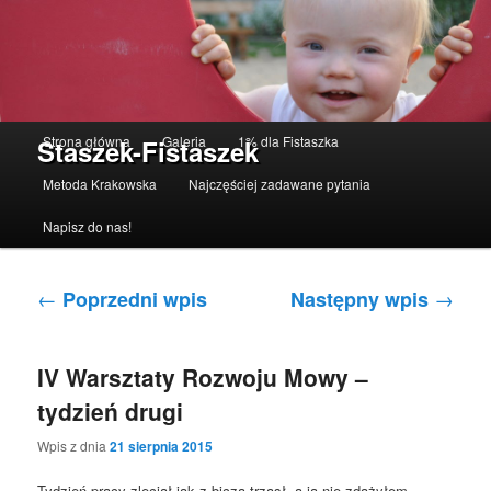
Menu główne
Strona główna
Galeria
1% dla Fistaszka
Staszek-Fistaszek
Przeskocz do tekstu
Przeskocz do widgetów
Metoda Krakowska
Najczęściej zadawane pytania
Napisz do nas!
Nawigacja po wpisach
←
→
Poprzedni wpis
Następny wpis
IV Warsztaty Rozwoju Mowy –
tydzień drugi
Wpis z dnia
21 sierpnia 2015
Tydzień pracy zleciał jak z bicza trzasł, a ja nie zdążyłem