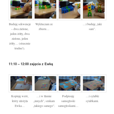
Buduję sekwencje
Wykluczam ze
…i buduję „taki
– dwa zielone,
zbioru…
sam”.
jeden żółty, dwa
zielone, jeden
żółty… (strasznie
trudne!).
11:10 – 12:00 zajęcia z Ewką
Kopiuję wzór,
…i w tłumie
Podpisuję
…i sylabki
który ułożyła
„innych”, szukam
samogłoski
sylabkami.
Ewka…
„takiego samego”.
samogłoskami…