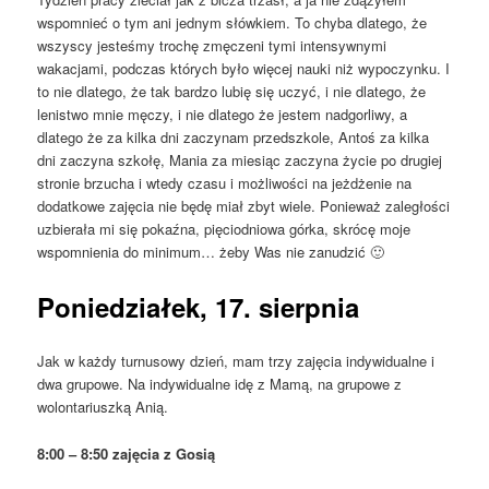
wspomnieć o tym ani jednym słówkiem. To chyba dlatego, że
wszyscy jesteśmy trochę zmęczeni tymi intensywnymi
wakacjami, podczas których było więcej nauki niż wypoczynku. I
to nie dlatego, że tak bardzo lubię się uczyć, i nie dlatego, że
lenistwo mnie męczy, i nie dlatego że jestem nadgorliwy, a
dlatego że za kilka dni zaczynam przedszkole, Antoś za kilka
dni zaczyna szkołę, Mania za miesiąc zaczyna życie po drugiej
stronie brzucha i wtedy czasu i możliwości na jeżdżenie na
dodatkowe zajęcia nie będę miał zbyt wiele. Ponieważ zaległości
uzbierała mi się pokaźna, pięciodniowa górka, skrócę moje
wspomnienia do minimum… żeby Was nie zanudzić 🙂
Poniedziałek, 17. sierpnia
Jak w każdy turnusowy dzień, mam trzy zajęcia indywidualne i
dwa grupowe. Na indywidualne idę z Mamą, na grupowe z
wolontariuszką Anią.
8:00 – 8:50 zajęcia z Gosią