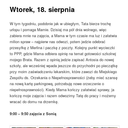
Wtorek, 18. sierpnia
W tym tygodniu, podobnie jak w ubiegłym, Tata bierze trochę
urlopu i pomaga Mamie. Dzisiaj ma pół dnia wolnego, więc
zabiera mnie na zajęcia, a Mama w tym czasie ma luz i załatwia
milion spraw – najpierw nas odwozi, potem jedzie odebrać
przesyłkę z Merlina i paczkę z poczty. Kolejny punkt wycieczki
to PPP, gdzie Mama odbiera opinię na temat gotowości szkolnej
mojego Brata. Razem z opinią jedzie zapisać Antosia do nowej
szkoły, ale wcześniej wpada jeszcze do przychodni po pieczątkę
przy moim zaświadczeniu lekarskim, które zawozi do Miejskiego
Zespółu ds. Orzekania o Niepełnosprawności (żeby mieć szansę
na nową kartę parkingową, potrzebuję nowe orzeczenie o
niepełnosprawności). Kiedy Mama kończy załatwiać sprawy, ja
kończę moje zajęcia i razem odwozimy Tatę do pracy i możemy
wracać do domu na drzemkę.
9:00 – 9:50 zajęcia z Sonią