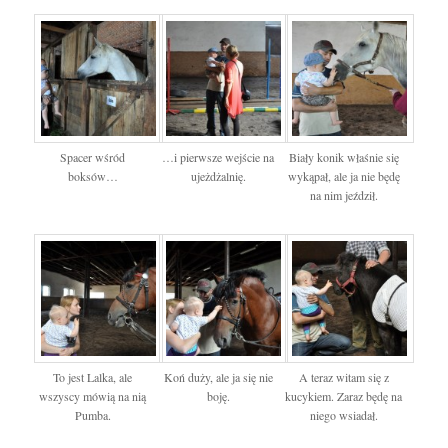
Spacer wśród
…i pierwsze wejście na
Biały konik właśnie się
boksów…
ujeżdżalnię.
wykąpał, ale ja nie będę
na nim jeździł.
To jest Lalka, ale
Koń duży, ale ja się nie
A teraz witam się z
wszyscy mówią na nią
boję.
kucykiem. Zaraz będę na
Pumba.
niego wsiadał.