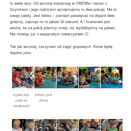
tu wiele razy. Od wczoraj stacjonuję w OREWie i razem z
Szymkiem i jego rodzicami wynajmujemy tu dwa pokoje. Ma to
swoje zalety. Jest blisko – zamiast poświęcać na dojazd dwie
godziny, zajmuje mi to jakieś 30 sekund. A i finansowo jest
ekstra, bo za pokój płacimy mniej, niż wydalibyśmy na paliwo.
Nie mówiąc już o wspaniałym towarzystwie 🙂
Tak jak wczoraj, zaczynam od zajęć grupowych. Konie będą
dopiero jutro.
Agatka daje
Zabawy pod
czadu na
chustą
marakasach