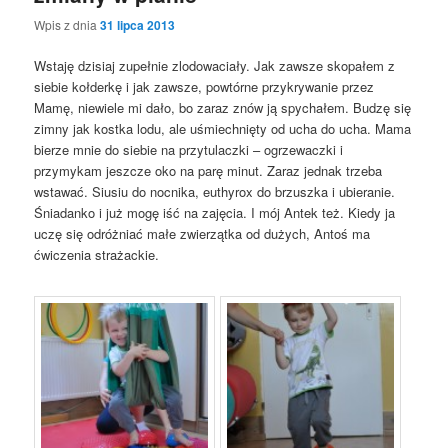
Wpis z dnia
31 lipca 2013
Wstaję dzisiaj zupełnie zlodowaciały. Jak zawsze skopałem z
siebie kołderkę i jak zawsze, powtórne przykrywanie przez
Mamę, niewiele mi dało, bo zaraz znów ją spychałem. Budzę się
zimny jak kostka lodu, ale uśmiechnięty od ucha do ucha. Mama
bierze mnie do siebie na przytulaczki – ogrzewaczki i
przymykam jeszcze oko na parę minut. Zaraz jednak trzeba
wstawać. Siusiu do nocnika, euthyrox do brzuszka i ubieranie.
Śniadanko i już mogę iść na zajęcia. I mój Antek też. Kiedy ja
uczę się odróżniać małe zwierzątka od dużych, Antoś ma
ćwiczenia strażackie.