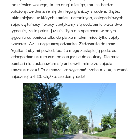
ma miesiąc wolnego, to ten drugi miesiąc, ma tak bardzo
obłożony, że dostanie się do niego graniczy z cudem. Są też
takie miejsca, w których zamiast normalnych, cotygodniowych
zajęć są turnusy i wtedy spotykamy się codziennie przez dwa
tygodnie, za to potem już nic. Tym oto sposobem w całym
tygodniu od poniedziałku do piątku miałem mieć tylko zajęty
czwartek. Aż tu nagle niespodzianka. Zadzwoniła do mnie
Agatka, żeby mi powiedzieć, że mogę zastąpić ją podczas
jednego dnia na turnusie, bo ona jedzie do okulisty. Dla mnie
bomba i nie zastanawiam się ani chwili, mimo że zajęcia
zaczyna o 8:00! To oznacza, że wyjechać trzeba o 7:00, a wstać
najpóźniej o 6:30. Ciężko, ale damy radę!