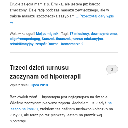
Drugie zajęcia mam z p. Emilką, ale jestem już bardzo
zmęczony. Daję radę podczas masażu zewnętrznego, ale w
trakcie masażu szczoteczką zasypiam
…Przeczytaj cały wpis
→
Wpis w kategorii
Mój pamiętnik
|
Tagi:
17 miesiecy
,
down syndrome
,
oligofrenopedagog
,
Staszek-fistaszek
,
turnus edukacyjno-
rehabilitacyjny
,
zespół Downa
|
komentarze
2
Trzeci dzień turnusu
3
zaczynam od hipoterapii
Wpis z dnia
3 lipca 2013
Bez dwóch zdań… hipoterapia jest najfajniejsza na świecie.
Właśnie zaczynam pierwsze zajęcia. Jechałem już kiedyś
na
leżąco na koniku
, zrobiłem też całkiem niedawno kółeczko na
kucyku, ale teraz po raz pierwszy jestem na prawdziwej
hipoterapii.