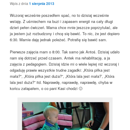
Wpis z dnia
1 sierpnia 2013
Wczoraj wcześnie poszedłem spać, no to dzisiaj wcześnie
wstaję. Z uśmiechem na buzi i zapasem energii na cały długi
dzień pełen ćwiczeń. Mama chce mnie jeszcze poprzytulać, ale
ja jestem już rozbudzony i chcę się bawić. To nic, że jest dopiero
6:30. Mamie daję jednak poleżeć. Potrafię się bawić sam.
Pierwsze zajęcia mam o 8:00. Tak samo jak Antoś. Dzisiaj udało
nam się dotrzeć przed czasem. Antek ma rehabilitację, a ja
zajęcia z pedagogiem. Dzisiaj idzie mi o wiele lepiej niż wczoraj i
odgaduję prawie wszystkie trudne zagadki: „Która piłka jest
mała?”, „Która piłka jest duża?”, „Która lala jest mała?’, „Która
lala jest duża?” itd. Naprawdę, naprawdę, naprawdę, chyba w
końcu załapałem, o co pani Kasi chodzi 🙂