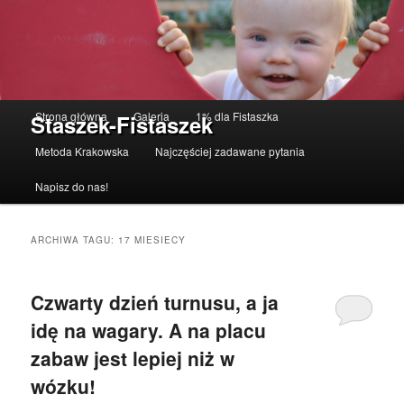
Menu główne
Strona główna
Galeria
1% dla Fistaszka
Staszek-Fistaszek
Przeskocz do tekstu
Przeskocz do widgetów
Metoda Krakowska
Najczęściej zadawane pytania
Napisz do nas!
ARCHIWA TAGU:
17 MIESIECY
Czwarty dzień turnusu, a ja
idę na wagary. A na placu
zabaw jest lepiej niż w
wózku!