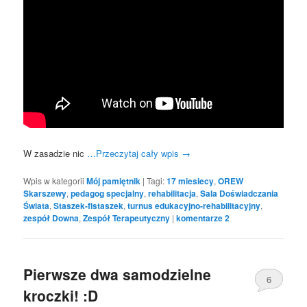
W zasadzie nic
…Przeczytaj cały wpis
→
Wpis w kategorii
Mój pamiętnik
|
Tagi:
17 miesiecy
,
OREW
Skarszewy
,
pedagog specjalny
,
rehabilitacja
,
Sala Doświadczania
Świata
,
Staszek-fistaszek
,
turnus edukacyjno-rehabilitacyjny
,
zespół Downa
,
Zespół Terapeutyczny
|
komentarze
2
Pierwsze dwa samodzielne
6
kroczki! :D