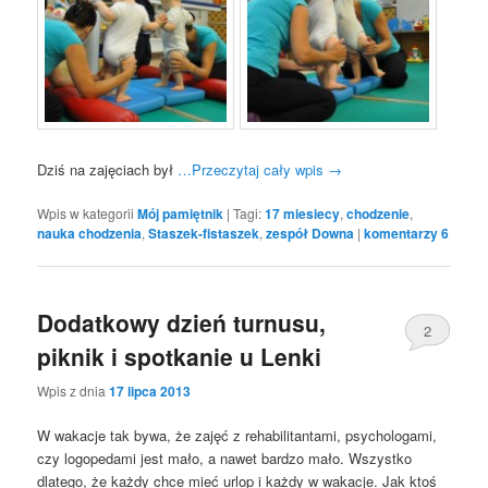
Dziś na zajęciach był
…Przeczytaj cały wpis
→
Wpis w kategorii
Mój pamiętnik
|
Tagi:
17 miesiecy
,
chodzenie
,
nauka chodzenia
,
Staszek-fistaszek
,
zespół Downa
|
komentarzy
6
Dodatkowy dzień turnusu,
2
piknik i spotkanie u Lenki
Wpis z dnia
17 lipca 2013
W wakacje tak bywa, że zajęć z rehabilitantami, psychologami,
czy logopedami jest mało, a nawet bardzo mało. Wszystko
dlatego, że każdy chce mieć urlop i każdy w wakacje. Jak ktoś