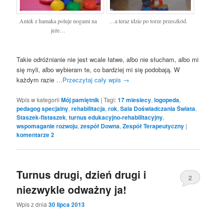
Antek z hamaka poluje nogami na
…a teraz idzie po torze przeszkód.
jeże…
Takie odróżnianie nie jest wcale łatwe, albo nie słucham, albo mi
się myli, albo wybieram te, co bardziej mi się podobają. W
każdym razie
…Przeczytaj cały wpis
→
Wpis w kategorii
Mój pamiętnik
|
Tagi:
17 miesiecy
,
logopeda
,
pedagog specjalny
,
rehabilitacja
,
rok
,
Sala Doświadczania Świata
,
Staszek-fistaszek
,
turnus edukacyjno-rehabilitacyjny
,
wspomaganie rozwoju
,
zespół Downa
,
Zespół Terapeutyczny
|
komentarze
2
Turnus drugi, dzień drugi i
2
niezwykle odważny ja!
Wpis z dnia
30 lipca 2013