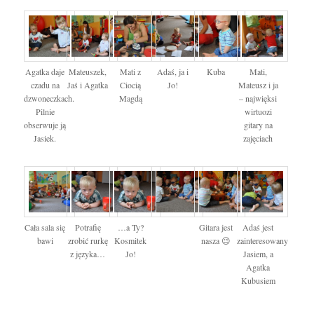
Agatka daje
Mateuszek,
Mati z
Adaś, ja i
Kuba
Mati,
czadu na
Jaś i Agatka
Ciocią
Jo!
Mateusz i ja
dzwoneczkach.
Magdą
– najwięksi
Pilnie
wirtuozi
obserwuje ją
gitary na
Jasiek.
zajęciach
Cała sala się
Potrafię
…a Ty?
Gitara jest
Adaś jest
bawi
zrobić rurkę
Kosmitek
nasza 😉
zainteresowany
z języka…
Jo!
Jasiem, a
Agatka
Kubusiem