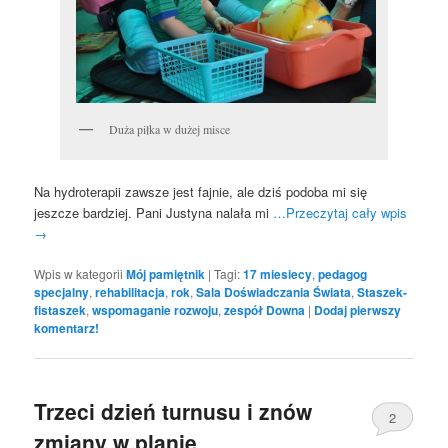
Duża piłka w dużej misce
Na hydroterapii zawsze jest fajnie, ale dziś podoba mi się
jeszcze bardziej. Pani Justyna nalała mi
…Przeczytaj cały wpis
→
Wpis w kategorii
Mój pamiętnik
|
Tagi:
17 miesiecy
,
pedagog
specjalny
,
rehabilitacja
,
rok
,
Sala Doświadczania Świata
,
Staszek-
fistaszek
,
wspomaganie rozwoju
,
zespół Downa
|
Dodaj pierwszy
komentarz!
Trzeci dzień turnusu i znów
2
zmiany w planie