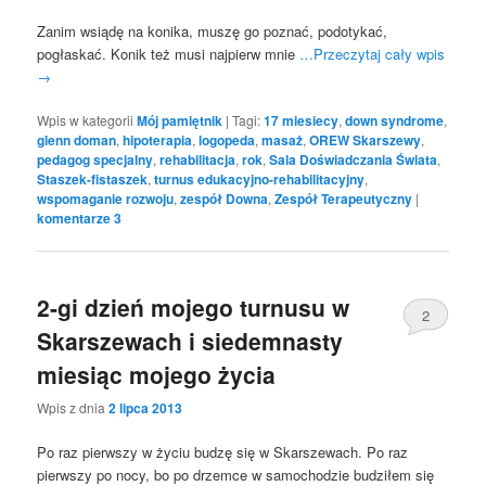
Zanim wsiądę na konika, muszę go poznać, podotykać,
pogłaskać. Konik też musi najpierw mnie
…Przeczytaj cały wpis
→
Wpis w kategorii
Mój pamiętnik
|
Tagi:
17 miesiecy
,
down syndrome
,
glenn doman
,
hipoterapia
,
logopeda
,
masaż
,
OREW Skarszewy
,
pedagog specjalny
,
rehabilitacja
,
rok
,
Sala Doświadczania Świata
,
Staszek-fistaszek
,
turnus edukacyjno-rehabilitacyjny
,
wspomaganie rozwoju
,
zespół Downa
,
Zespół Terapeutyczny
|
komentarze
3
2-gi dzień mojego turnusu w
2
Skarszewach i siedemnasty
miesiąc mojego życia
Wpis z dnia
2 lipca 2013
Po raz pierwszy w życiu budzę się w Skarszewach. Po raz
pierwszy po nocy, bo po drzemce w samochodzie budziłem się