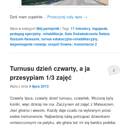
Dziś mam zupełnie
…Przeczytaj cały wpis
→
Wpis w kategorii
Mój pamiętnik
|
Tagi:
17 miesiecy
,
logopeda
,
pedagog specjalny
,
rehabilitacja
,
Sala Doświadczania Świata
,
Staszek-fistaszek
,
turnus edukacyjno-rehabilitacyjny
,
wspomaganie rozwoju
,
zespół Downa
|
komentarze
2
Turnusu dzień czwarty, a ja
2
przesypiam 1/3 zajęć
Wpis z dnia
4 lipca 2013
Czwarty lipca, czwarty dzień turnusu, czwartek. Wczoraj były
koniki, więc dzisiaj nie ma. Zaczynam od zajęć z Mateuszem.
Jest głośno i wesoło. Każdy daje czadu na wybranym przez
siebie instrumencie. Najbardziej lubię potrząsać dzwonkami
umieszczonymi na patyku, ale gitara też mi się bardzo podoba.