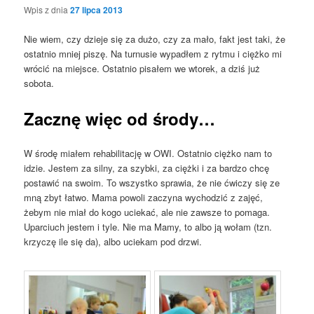
Wpis z dnia
27 lipca 2013
Nie wiem, czy dzieje się za dużo, czy za mało, fakt jest taki, że
ostatnio mniej piszę. Na turnusie wypadłem z rytmu i ciężko mi
wrócić na miejsce. Ostatnio pisałem we wtorek, a dziś już
sobota.
Zacznę więc od środy…
W środę miałem rehabilitację w OWI. Ostatnio ciężko nam to
idzie. Jestem za silny, za szybki, za ciężki i za bardzo chcę
postawić na swoim. To wszystko sprawia, że nie ćwiczy się ze
mną zbyt łatwo. Mama powoli zaczyna wychodzić z zajęć,
żebym nie miał do kogo uciekać, ale nie zawsze to pomaga.
Uparciuch jestem i tyle. Nie ma Mamy, to albo ją wołam (tzn.
krzyczę ile się da), albo uciekam pod drzwi.