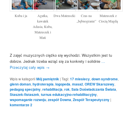
Kuba i ja
Agatka,
Dwa Mateuszki
Czas na
Mateuszek z
kawałek
„bębnogranie”
Ciocią Magdą
Adasia, Kuba,
Mateuszek i
Mati
Z zajęć muzycznych ciężko się wychodzi. Wszystkim jest tu
dobrze. Jednak trzeba wziąć się za konkrety i solidnie
…
Przeczytaj cały wpis
→
Wpis w kategorii
Mój pamiętnik
|
Tagi:
17 miesiecy
,
down syndrome
,
glenn doman
,
hydroterapia
,
logopeda
,
masaż
,
OREW Skarszewy
,
pedagog specjalny
,
rehabilitacja
,
rok
,
Sala Doświadczania Świata
,
Staszek-fistaszek
,
turnus edukacyjno-rehabilitacyjny
,
wspomaganie rozwoju
,
zespół Downa
,
Zespół Terapeutyczny
|
komentarze
2