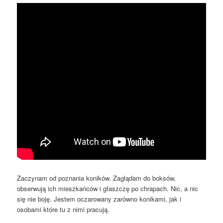
Zaczynam od poznania koników. Zaglądam do boksów,
obserwują ich mieszkańców i głaszczę po chrapach. Nic, a nic
się nie boję. Jestem oczarowany zarówno konikami, jak i
osobami które tu z nimi pracują.