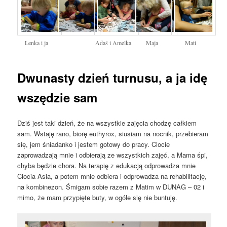
Lenka i ja
Adaś i Amelka
Maja
Mati
Dwunasty dzień turnusu, a ja idę
wszędzie sam
Dziś jest taki dzień, że na wszystkie zajęcia chodzę całkiem
sam. Wstaję rano, biorę euthyrox, siusiam na nocnik, przebieram
się, jem śniadanko i jestem gotowy do pracy. Ciocie
zaprowadzają mnie i odbierają ze wszystkich zajęć, a Mama śpi,
chyba będzie chora. Na terapię z edukacją odprowadza mnie
Ciocia Asia, a potem mnie odbiera i odprowadza na rehabilitację,
na kombinezon. Śmigam sobie razem z Matim w DUNAG – 02 i
mimo, że mam przypięte buty, w ogóle się nie buntuję.