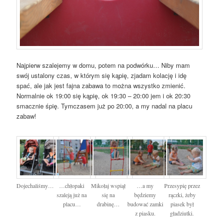
Najpierw szalejemy w domu, potem na podwórku… Niby mam
swój ustalony czas, w którym się kąpię, zjadam kolację i idę
spać, ale jak jest fajna zabawa to można wszystko zmienić.
Normalnie ok 19:00 się kąpię, ok 19:30 – 20:00 jem i ok 20:30
smacznie śpię. Tymczasem już po 20:00, a my nadal na placu
zabaw!
Dojechaliśmy…
…chłopaki
Mikołaj wspiął
…a my
Przesypię przez
szaleją już na
się na
będziemy
rączki, żeby
placu…
drabinę…
budować zamki
piasek był
z piasku.
gładziutki.