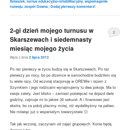
fistaszek
,
turnus edukacyjno-rehabilitacyjny
,
wspomaganie
rozwoju
,
zespół Downa
|
Dodaj pierwszy komentarz!
2-gi dzień mojego turnusu w
2
Skarszewach i siedemnasty
miesiąc mojego życia
Wpis z dnia
2 lipca 2013
Po raz pierwszy w życiu budzę się w Skarszewach. Po raz
pierwszy po nocy, bo po drzemce w samochodzie budziłem się
tu wiele razy. Od wczoraj stacjonuję w OREWie i razem z
Szymkiem i jego rodzicami wynajmujemy tu dwa pokoje. Ma to
swoje zalety. Jest blisko – zamiast poświęcać na dojazd dwie
godziny, zajmuje mi to jakieś 30 sekund. A i finansowo jest
ekstra, bo za pokój płacimy mniej, niż wydalibyśmy na paliwo.
Nie mówiąc już o wspaniałym towarzystwie 🙂
Tak jak wczoraj, zaczynam od zajęć grupowych. Konie będą
dopiero jutro.