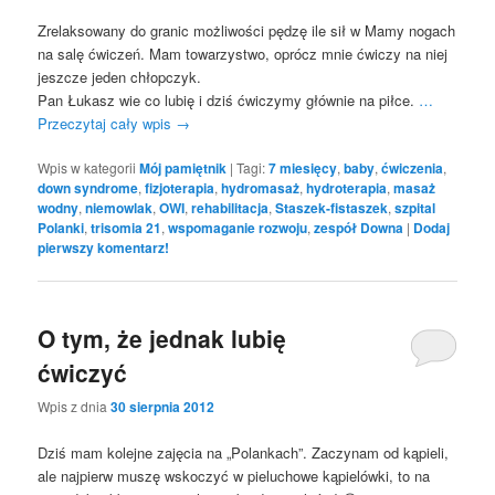
Zrelaksowany do granic możliwości pędzę ile sił w Mamy nogach
na salę ćwiczeń. Mam towarzystwo, oprócz mnie ćwiczy na niej
jeszcze jeden chłopczyk.
Pan Łukasz wie co lubię i dziś ćwiczymy głównie na piłce.
…
Przeczytaj cały wpis
→
Wpis w kategorii
Mój pamiętnik
|
Tagi:
7 miesięcy
,
baby
,
ćwiczenia
,
down syndrome
,
fizjoterapia
,
hydromasaż
,
hydroterapia
,
masaż
wodny
,
niemowlak
,
OWI
,
rehabilitacja
,
Staszek-fistaszek
,
szpital
Polanki
,
trisomia 21
,
wspomaganie rozwoju
,
zespół Downa
|
Dodaj
pierwszy komentarz!
O tym, że jednak lubię
ćwiczyć
Wpis z dnia
30 sierpnia 2012
Dziś mam kolejne zajęcia na „Polankach”. Zaczynam od kąpieli,
ale najpierw muszę wskoczyć w pieluchowe kąpielówki, to na