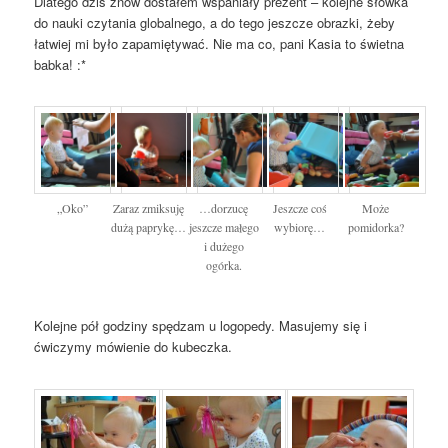
Dlatego dziś znów dostałem wspaniały prezent – kolejne słówka
do nauki czytania globalnego, a do tego jeszcze obrazki, żeby
łatwiej mi było zapamiętywać. Nie ma co, pani Kasia to świetna
babka! :*
„Oko”
Zaraz zmiksuję
…dorzucę
Jeszcze coś
Może
dużą paprykę…
jeszcze małego
wybiorę…
pomidorka?
i dużego
ogórka.
Kolejne pół godziny spędzam u logopedy. Masujemy się i
ćwiczymy mówienie do kubeczka.