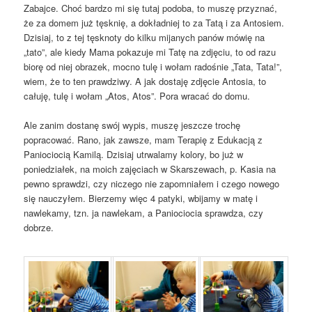
Zabajce. Choć bardzo mi się tutaj podoba, to muszę przyznać,
że za domem już tęsknię, a dokładniej to za Tatą i za Antosiem.
Dzisiaj, to z tej tęsknoty do kilku mijanych panów mówię na
„tato”, ale kiedy Mama pokazuje mi Tatę na zdjęciu, to od razu
biorę od niej obrazek, mocno tulę i wołam radośnie „Tata, Tata!”,
wiem, że to ten prawdziwy. A jak dostaję zdjęcie Antosia, to
całuję, tulę i wołam „Atos, Atos”. Pora wracać do domu.
Ale zanim dostanę swój wypis, muszę jeszcze trochę
popracować. Rano, jak zawsze, mam Terapię z Edukacją z
Paniociocią Kamilą. Dzisiaj utrwalamy kolory, bo już w
poniedziałek, na moich zajęciach w Skarszewach, p. Kasia na
pewno sprawdzi, czy niczego nie zapomniałem i czego nowego
się nauczyłem. Bierzemy więc 4 patyki, wbijamy w matę i
nawlekamy, tzn. ja nawlekam, a Paniociocia sprawdza, czy
dobrze.