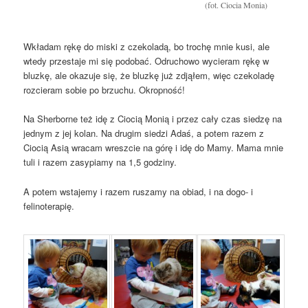
(fot. Ciocia Monia)
Wkładam rękę do miski z czekoladą, bo trochę mnie kusi, ale
wtedy przestaje mi się podobać. Odruchowo wycieram rękę w
bluzkę, ale okazuje się, że bluzkę już zdjąłem, więc czekoladę
rozcieram sobie po brzuchu. Okropność!
Na Sherborne też idę z Ciocią Monią i przez cały czas siedzę na
jednym z jej kolan. Na drugim siedzi Adaś, a potem razem z
Ciocią Asią wracam wreszcie na górę i idę do Mamy. Mama mnie
tuli i razem zasypiamy na 1,5 godziny.
A potem wstajemy i razem ruszamy na obiad, i na dogo- i
felinoterapię.