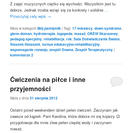
Z zajęć muzycznych ciężko się wychodzi. Wszystkim jest tu
dobrze. Jednak trzeba wziąć się za konkrety i solidnie
…
Przeczytaj cały wpis
→
Wpis w kategorii
Mój pamiętnik
|
Tagi:
17 miesiecy
,
down syndrome
,
glenn doman
,
hydroterapia
,
logopeda
,
masaż
,
OREW Skarszewy
,
pedagog specjalny
,
rehabilitacja
,
rok
,
Sala Doświadczania Świata
,
Staszek-fistaszek
,
turnus edukacyjno-rehabilitacyjny
,
wspomaganie rozwoju
,
zespół Downa
,
Zespół Terapeutyczny
|
komentarze
2
Ćwiczenia na piłce i inne
przyjemności
Wpis z dnia
31 sierpnia 2012
Ostatni przed weekendem dzień pełen ćwiczeń. Zaczynam jak
zawsze od kąpieli. Pani Karolina, która dobrze mi się kojarzy 😉
przygotowuje dla mnie zlew pełen ciepłej wody i zaczynam
masaż.