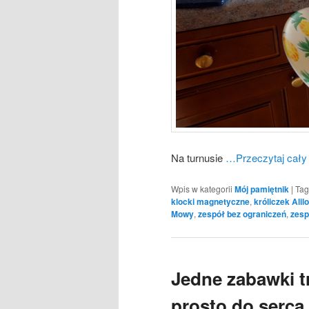
Na turnusie
…Przeczytaj cały
Wpis w kategorii
Mój pamiętnik
|
Tag
klocki magnetyczne
,
króliczek Alilo
Mowy
,
zespół bez ograniczeń
,
zesp
Jedne zabawki tr
prosto do serca,