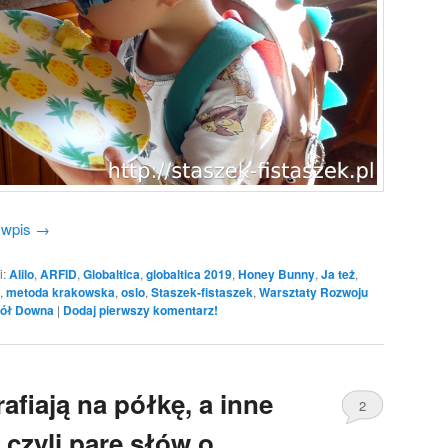
 wpis
→
i:
Alilo
,
ARFID
,
Globaltica
,
globaltica 2019
,
Honey Bunny
,
Ja też
,
,
metoda krakowska
,
oslo
,
Staszek-fistaszek
,
Warsztaty Rozwoju
ół Downa
|
Dodaj pierwszy komentarz!
afiają na półkę, a inne
2
 czyli parę słów o