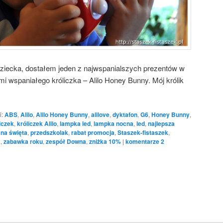
Dziecka, dostałem jeden z najwspanialszych prezentów w
i wspaniałego króliczka – Alilo Honey Bunny. Mój królik
i:
ABS
,
Alilo
,
Alilo Honey Bunny
,
alilove
,
dyktafon
,
G6
,
Honey Bunny
,
iczek
,
króliczek Alilo
,
lampka led
,
lampka nocna
,
led
,
najlepsza
 na święta
,
przedszkolak
,
rabat promocja
,
Staszek-fistaszek
,
a
,
zabawka roku
,
zespół Downa
,
zniżka 10%
|
komentarze
2