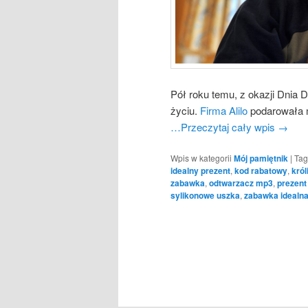
Pół roku temu, z okazji Dnia 
życiu.
Firma Alilo
podarowała m
…Przeczytaj cały wpis
→
Wpis w kategorii
Mój pamiętnik
|
Tag
idealny prezent
,
kod rabatowy
,
król
zabawka
,
odtwarzacz mp3
,
prezent
sylikonowe uszka
,
zabawka idealn