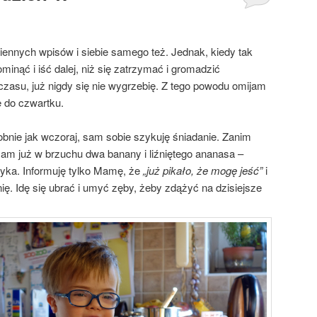
nnych wpisów i siebie samego też. Jednak, kiedy tak
pominąć i iść dalej, niż się zatrzymać i gromadzić
 czasu, już nigdy się nie wygrzebię. Z tego powodu omijam
ę do czwartku.
obnie jak wczoraj, sam sobie szykuję śniadanie. Zanim
am już w brzuchu dwa banany i liźniętego ananasa –
zyka. Informuję tylko Mamę, że
„już pikało, że mogę jeść”
i
. Idę się ubrać i umyć zęby, żeby zdążyć na dzisiejsze