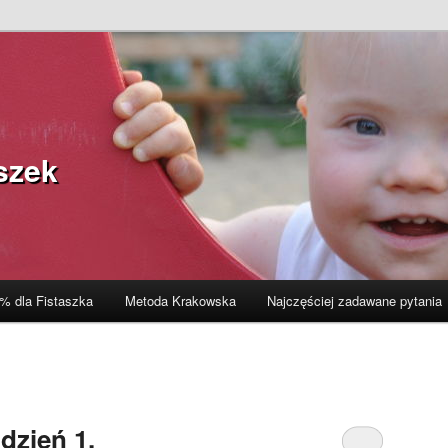
szek
% dla Fistaszka
Metoda Krakowska
Najczęściej zadawane pytania
 dzień 1.