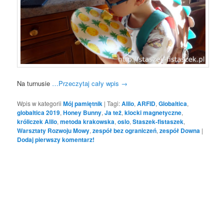
Na turnusie
…Przeczytaj cały wpis
→
Wpis w kategorii
Mój pamiętnik
|
Tagi:
Alilo
,
ARFID
,
Globaltica
,
globaltica 2019
,
Honey Bunny
,
Ja też
,
klocki magnetyczne
,
króliczek Alilo
,
metoda krakowska
,
oslo
,
Staszek-fistaszek
,
Warsztaty Rozwoju Mowy
,
zespół bez ograniczeń
,
zespół Downa
|
Dodaj pierwszy komentarz!