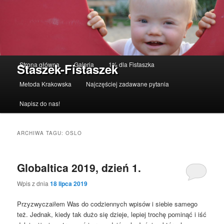
Menu główne
Strona główna
Galeria
1% dla Fistaszka
Staszek-Fistaszek
Przeskocz do tekstu
Przeskocz do widgetów
Metoda Krakowska
Najczęściej zadawane pytania
Napisz do nas!
ARCHIWA TAGU:
OSLO
Globaltica 2019, dzień 1.
Wpis z dnia
18 lipca 2019
Przyzwyczaiłem Was do codziennych wpisów i siebie samego
też. Jednak, kiedy tak dużo się dzieje, lepiej trochę pominąć i iść