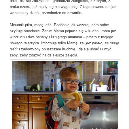
dalej, niż się zatrzymać i gromadzić zaległości, z których, z
braku czasu, już nigdy się nie wygrzebię. Z tego powodu omijam
wczorajszy dzień i przechodzę do czwartku.
Minutnik pika, mogę jeść. Podobnie jak wczoraj, sam sobie
szykuję śniadanie. Zanim Mama pojawia się w kuchni, mam już
w brzuchu dwa banany i liźniętego ananasa – prosto z mojego
nowego talerzyka. Informuję tylko Mamę, że
„już pikało, że mogę
jeść”
i zadowolony opuszczam kuchnię. Idę się ubrać i umyć
zęby, żeby zdążyć na dzisiejsze zajęcia.