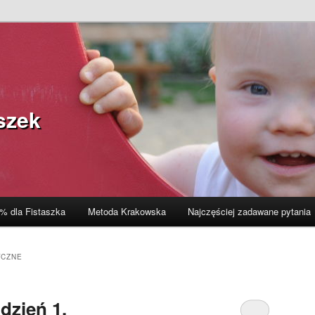
szek
% dla Fistaszka
Metoda Krakowska
Najczęściej zadawane pytania
YCZNE
 dzień 1.