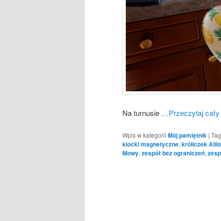
Na turnusie
…Przeczytaj cały
Wpis w kategorii
Mój pamiętnik
|
Tag
klocki magnetyczne
,
króliczek Alilo
Mowy
,
zespół bez ograniczeń
,
zesp