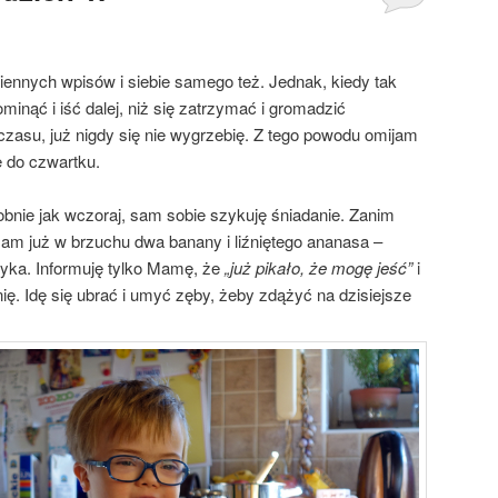
nnych wpisów i siebie samego też. Jednak, kiedy tak
pominąć i iść dalej, niż się zatrzymać i gromadzić
 czasu, już nigdy się nie wygrzebię. Z tego powodu omijam
ę do czwartku.
obnie jak wczoraj, sam sobie szykuję śniadanie. Zanim
am już w brzuchu dwa banany i liźniętego ananasa –
zyka. Informuję tylko Mamę, że
„już pikało, że mogę jeść”
i
. Idę się ubrać i umyć zęby, żeby zdążyć na dzisiejsze