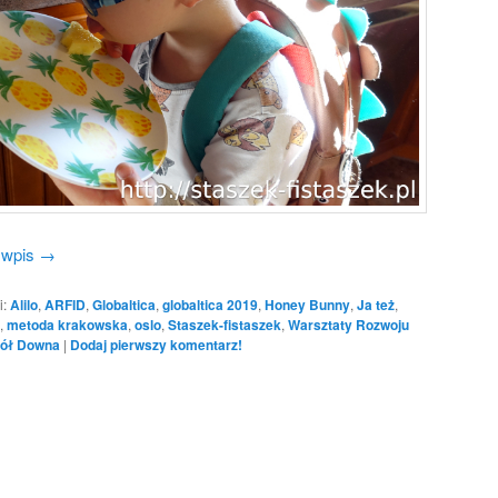
 wpis
→
i:
Alilo
,
ARFID
,
Globaltica
,
globaltica 2019
,
Honey Bunny
,
Ja też
,
,
metoda krakowska
,
oslo
,
Staszek-fistaszek
,
Warsztaty Rozwoju
ół Downa
|
Dodaj pierwszy komentarz!