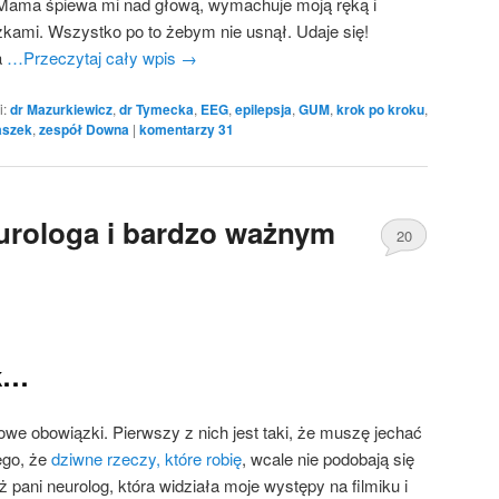
 Mama śpiewa mi nad głową, wymachuje moją ręką i
ami. Wszystko po to żebym nie usnął. Udaje się!
a
…Przeczytaj cały wpis
→
i:
dr Mazurkiewicz
,
dr Tymecka
,
EEG
,
epilepsja
,
GUM
,
krok po kroku
,
aszek
,
zespół Downa
|
komentarzy
31
urologa i bardzo ważnym
20
ek…
e obowiązki. Pierwszy z nich jest taki, że muszę jechać
ego, że
dziwne rzeczy, które robię
, wcale nie podobają się
 pani neurolog, która widziała moje występy na filmiku i