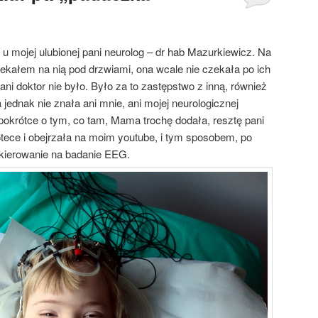
 mojej ulubionej pani neurolog – dr hab Mazurkiewicz. Na
zekałem na nią pod drzwiami, ona wcale nie czekała po ich
pani doktor nie było. Było za to zastępstwo z inną, również
a jednak nie znała ani mnie, ani mojej neurologicznej
 pokrótce o tym, co tam, Mama trochę dodała, resztę pani
otece i obejrzała na moim youtube, i tym sposobem, po
skierowanie na badanie EEG.