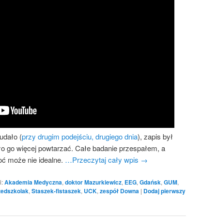
 udało (
przy drugim podejściu, drugiego dnia
), zapis był
było go więcej powtarzać. Całe badanie przespałem, a
oć może nie idealne.
…Przeczytaj cały wpis
→
i:
Akademia Medyczna
,
doktor Mazurkiewicz
,
EEG
,
Gdańsk
,
GUM
,
zedszkolak
,
Staszek-fistaszek
,
UCK
,
zespół Downa
|
Dodaj pierwszy