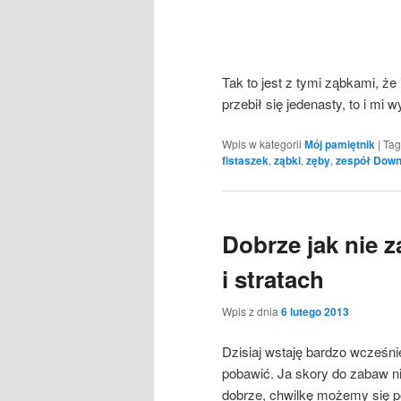
Tak to jest z tymi ząbkami, że
przebił się jedenasty, to i mi 
Wpis w kategorii
Mój pamiętnik
|
Tag
fistaszek
,
ząbki
,
zęby
,
zespół Dow
Dobrze jak nie z
i stratach
Wpis z dnia
6 lutego 2013
Dzisiaj wstaję bardzo wcześnie
pobawić. Ja skory do zabaw ni
dobrze, chwilkę możemy się p