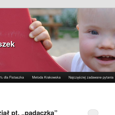
szek
% dla Fistaszka
Metoda Krakowska
Najczęściej zadawane pytania
ał pt. „padaczka”