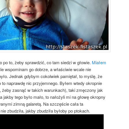
 po to, żeby sprawdzić, co tam siedzi w głowie.
Miałem
ie wspominam go dobrze, a właściwie wcale nie
yło. Jednak gdybym cokolwiek pamiętał, to myślę, że
 to naprawdę nic przyjemnego. Byłem wtedy okropnie
 żeby zasnąć w takich warunkach), taki zmęczony jak
a jakby tego było mało, to nałożyli mi na głowę okropny
nymi zimną galaretą. Na szczęście cała ta
ie zbudziła, jakby zbudziła byłoby po ptokach.