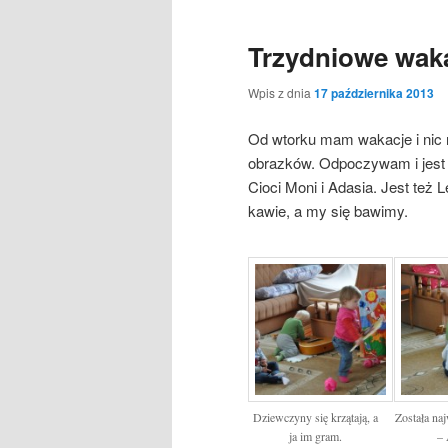
Trzydniowe waka
Wpis z dnia
17 października 2013
Od wtorku mam wakacje i nic ni
obrazków. Odpoczywam i jest
Cioci Moni i Adasia. Jest też
kawie, a my się bawimy.
Dziewczyny się krzątają, a
Została naj
ja im gram.
– 