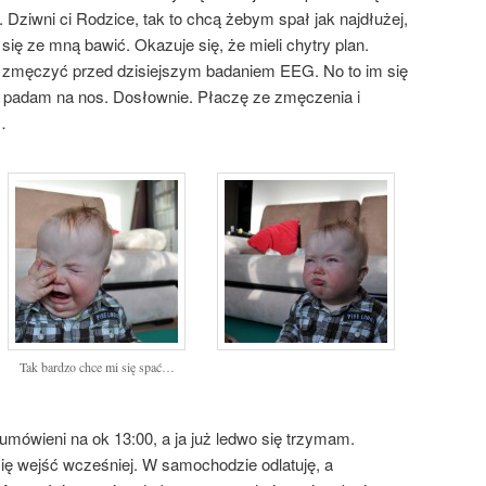
 Dziwni ci Rodzice, tak to chcą żebym spał jak najdłużej,
 się ze mną bawić. Okazuje się, że mieli chytry plan.
ie zmęczyć przed dzisiejszym badaniem EEG. No to im się
ja padam na nos. Dosłownie. Płaczę ze zmęczenia i
…
Tak bardzo chce mi się spać…
mówieni na ok 13:00, a ja już ledwo się trzymam.
ię wejść wcześniej. W samochodzie odlatuję, a