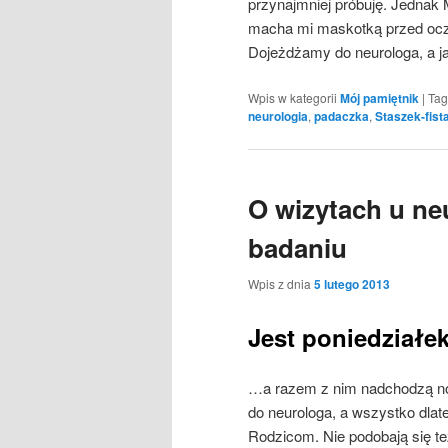
przynajmniej próbuję. Jednak
macha mi maskotką przed oczk
Dojeżdżamy do neurologa, a j
Wpis w kategorii
Mój pamiętnik
|
Tag
neurologia
,
padaczka
,
Staszek-fist
O wizytach u ne
badaniu
Wpis z dnia
5 lutego 2013
Jest poniedział
…a razem z nim nadchodzą now
do neurologa, a wszystko dlat
Rodzicom. Nie podobają się też