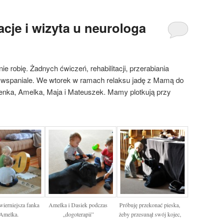
cje i wizyta u neurologa
e robię. Żadnych ćwiczeń, rehabilitacji, przerabiania
 wspaniale. We wtorek w ramach relaksu jadę z Mamą do
 Lenka, Amelka, Maja i Mateuszek. Mamy plotkują przy
wierniejsza fanka
Amelka i Dasiek podczas
Próbuję przekonać pieska,
Amelka.
„dogoterapii”
żeby przesunął swój kojec,